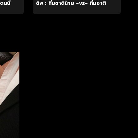
ดนนี่
ชิพ : ทีมชาติไทย -vs- ทีมชาติ
มาเลเซีย