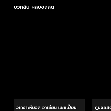
บวกสิบ ผลบอลสด
วิเคราะห์บอล อาเซียน แชมเปี้ยน
ดูบอลสด