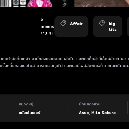
b
Affair
big
nnmng
tits
\*8 4?
ามคนกำลังดื่มเหล้า สามีของเธอผลอยหลับไป และเธอก็กล้ามีเซ็กส์ข้างๆ เขา 
ุดไฟครั้งหนึ่งของเธอไม่สามารถควบคุมได้ และเธอมีเพศสัมพันธ์ซ้ำๆ ขณะขโม
หมวดหมู่:
นักแสดงชาย:
หนังเซ็นเซอร์
Asuo
,
Mita Sakura