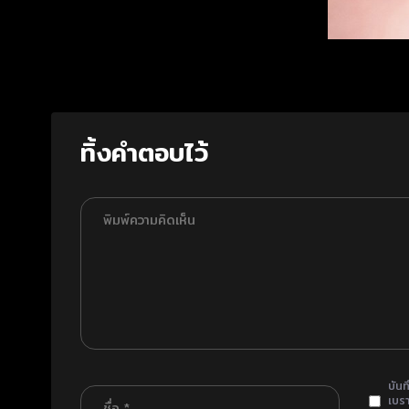
ทิ้งคำตอบไว้
บันท
เบรา