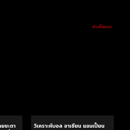
ข่าวทั้งหมด
นายชะตา
วิเคราะห์บอล อาเซียน แชมเปี้ยน