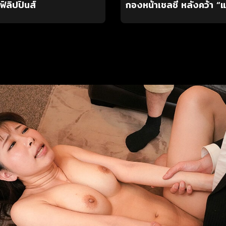
ิลิปปินส์
กองหน้าเชลซี หลังคว้า “แ
เวลเบ็ค”