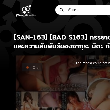
Skip
ค้นหา...
to
content
[SAN-163] [BAD S163] ภรรยาของฉ
และความสัมพันธ์ของซากุระ มิตะ กับ
This
is
The media could not be
a
modal
0
ดู
window.