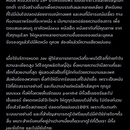
หนังx หรือวิดีโอโป๊ 18+ มาให้รับชมฟรี เนื่องจากภาวะและเศรษฐกิจที่
ตกต่ำ เราจึงสร้างขึ้นมาเพื่อความบรรเทิงและคลายเคลียด สำหรับคน
ที่ไม่มีเงินไปปลดปล่อยอารมณ์ทางเพศ และคนที่มีอารมณ์เปลี่ยว ทาง
ทีมงานเราพร้อมที่จะหาหนัง x มันๆมาปลดปล่อยความต้องการ เพื่อ
ตอบสนองคนดู เราคัดหนังxxx หนังเย็ด หนังเอากันที่มีคุณภาพ จาก
ทั่วทุกมุมโลก ให้ดูหลากหลายตามความชื่นชอบของแต่ละบุคคล
รับรองดูแล้วไม่มีผิดหวัง ดูควย ส่องหีแล้วมีความเสียวแน่นอน.
เมื่อใช้บริการหมวด Jav ผู้ใช้สามารถคาดหวังที่จะพบวิดีโอที่ถ่ายทําใน
ความละเอียดสูง วิดีโอถูกผลิตในญี่ปุ่น ซึ่งหมายความว่ามีสถานที่และ
เซ็ทที่สวยงามที่สุด ผู้แสดงยังเป็นที่รู้จักกันด้วยความงามและเพศ
สัมพันธ์ของพวกเขา ซึ่งทําให้มีฉากร้อนแรงที่ไม่น่าเชื่อ. เพราะเป็นหนัง
โป้ที่คัดสรรมาอย่างดี และทีมงานนำแต่หนังเอ็กส์สนุกๆ ทุกรูป
แบบxxx ทั้งหีทั้งควยเห็นชัดแบบ pornhd มีทั้งเซ็นเซอร์และไม่
เซ็นเซอร์ อัพเดตหนังโป๊ะใหม่ๆ ให้ดูทุกวันแบบไม่ซ้ำกัน ไม่ต้องกังวน
เรื่องไวรัสหรือสปายแวร์ ปลอดภัยแน่นอน100% เพราะทีมงานทำ
ระบบมาอย่างดี และที่สำคัญสามารถดูได้ฟรีแบบไม่มีค่าใช้จ่ายใดๆทั้ง
สิ้น เหมาะสำหรับคนที่อยู่บ้านว่างๆเงี่ยนก็แวะมาดูได้ที่เว็บเรา มีทั้ง
javซับไทย และไม่มีซับไทย.