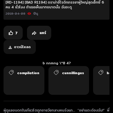
[RD-1194] [BAD R1194] ดราม่าอีโรติกภรรยาผู้ใหญ่สุดเซ็กซี่ 6
คน 4 ชั่วโมง ถ้าเธอเห็นมากขนาดนั้น ฉันจะดู
0
ดู
2018-04-08
แชร์
7
ดาวน์โหลด
b nnmng \*8 4?
compilation
cunnillingus
ho
ผู้ดูแลขนดกในเกียวโตถูกชายวัยกลางคนรังแก… “อย่าแตะต้องฉัน!” พี่