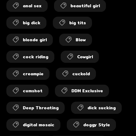
anal sex
beautiful girl
big dick
big tits
blonde girl
Blow
cock riding
Cowgirl
creampie
cuckold
cumshot
DDM Exclusive
Deep Throating
dick sucking
digital mosaic
doggy Style