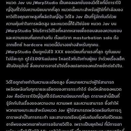
หมวด Jav บน jWarpStudio เป็นคอลเลกชันของวิดีโอที่มีดาราโป๊
ญี่ปุ่นที่ได้รับความนิยมมากที่สุด หมวดนี้เหมาะสําหรับผู้ใช้ที่กําลังมอง
หาวิดีโอคุณภาพสูงที่ผลิตในญี่ปุ่น วิดีโอ Jav เป็นที่รู้จักกันดีด้วย
ความคุ้มค่าในการผลิตสูง และหมวดนี้ก็ไม่ใช่น้อย หมวด Jav บน
jWarpStudio ให้บริการวิดีโอที่หลากหลายเพื่อตอบสนองความชอบ
และความชอบที่แตกต่างกัน ตั้งแต่ฉาก masturbation solo ถึง
ฉากเซ็กซ์ hardcore หมวดนี้มีบางอย่างสําหรับทุกคน.
jWarpStudio เว็บดูหนังโป๊ XXX ยอดนิยมที่มาแรงที่สุด ดูกันแบบ
ไม่มีสะดุด ดูได้100%แน่นอน โหลดไวทันใจท่านผู้ชม ว่าด้วยเรื่องเซ็ก
ส์ในปัจจุบันนี้ สิ่งอนาจารอาจไม่ใช่เรื่องแปลกของคนไทยอีกต่อไปใน.
วิดีโอถูกถ่ายทําในความละเอียดสูง ซึ่งหมายความว่าผู้ใช้สามารถ
เพลิดเพลินกับทุกรายละเอียดของการกระทําได้ ข้อดีหลักของหมวด
Jav คือมีดาราโป๊ญี่ปุ่นที่ได้รับความนิยมมากที่สุด ดาราเหล่านี้เป็นที่
รู้จักกันในเรื่องของความงาม ความเพศ และความสามารถ ซึ่งทําให้
พวกเขาเหมาะสมสําหรับหมวด Jav ผู้ใช้สามารถเพลิดเพลินกับการดู
ดาราเหล่านี้ในการกระทํา และสามารถเรียนรู้เพิ่มเติมเกี่ยวกับชีวิตและ
อาชีพของพวกเขาผ่านการอธิบายวิดีโอ. เพราะเป็นยุคใหม่ ที่มีการเอา