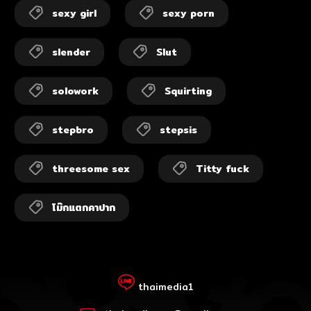
sexy girl
sexy porn
slender
Slut
solowork
Squirting
stepbro
stepsis
threesome sex
Titty fuck
โม๊กแตกคาปาก
thaimedia1