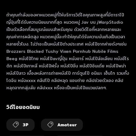
ถ้าคุณกําลังมองหาหมวดหมู่ที่ให้บริการวิดีโอคุณภาพสูงที่มีดาราโป๊
ญี่ปุ่นที่ได้รับความนิยมมากที่สุด หมวดหมู่ Jav บน jWarpStudio
เป็นตัวเลือกที่สมบูรณ์แบบสําหรับคุณ ด้วยวิดีโอที่หลากหลายและ
คุณค่าการผลิตสูง หมวดหมู่นี้จะทําให้คุณได้รับความบันเทิงเป็นเวลา
หลายชั่วโมง. ไม่ว่าจะเป็นหนังโป๊ต่างประเทศ หนังโป๊จากค่ายดังๆเช่น
Brazzers Blacked Tushy Vixen Pornhub Nubile Films
Beeg หนังโป๊ไทย หนังโป๊avญี่ปุ่น หนังอาร์ หนังโป๊ล้อเลียน หนังอีโร
ติก หนังโป๊เกาหลี หนังโป๊ฝรั่ง หนังโป๊จีน หนังโป๊อินเดีย หนังโป๊พม่า
หนังโป๊ลาว เบื้องหลังการถ่ายหนังโป๊ การ์ตูนโป๊ อนิเมะ เฮ็นไท รวมทั้ง
โดจิน หนังxxxx คลิปโป๊ คลิปหลุด แอบถ่าย คลิปช่วยตัวเอง คลิป
หลุดจากกลุ่มลับ คลิปxxx หรือจะเป็นหนังโป๊แนวแปลกๆ.
วิดีโอยอดนิยม
3P
Amateur