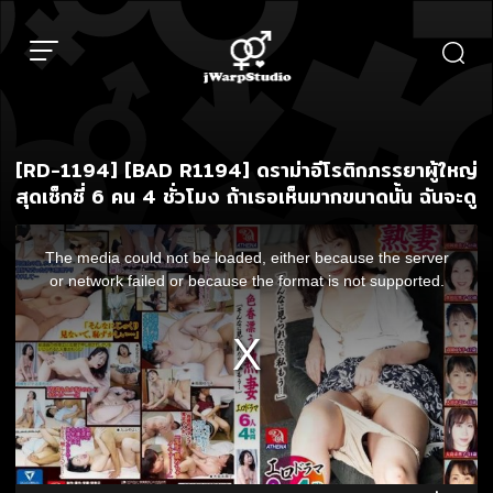
Skip
to
content
[RD-1194] [BAD R1194] ดราม่าอีโรติกภรรยาผู้ใหญ่
สุดเซ็กซี่ 6 คน 4 ชั่วโมง ถ้าเธอเห็นมากขนาดนั้น ฉันจะดู
This
is
The media could not be loaded, either because the server
a
modal
or network failed or because the format is not supported.
window.