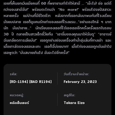
เขยที่เห็นยกเว้นเมียคนที่ 60 ที่พยายามทำไก่ให้สามี … “เอ๊ะไม่! อ่อ แต่ดี
กว่าของสามีฉัน!” พร้อมตะโกนว่า “No more!” พร้อมโปรยปัสสาวะ
หลายครั้ง แม่บ้านที่มีชีวิตชีวา หลังจากที่เธอกลับมาพบกันที่โรงเรียน
มัธยมปลาย เธอก็จูบคนรักเก่าของเธอที่โรงแรม…”อย่ามองใกล้ ๆ มาก
นัก มันน่าอาย…” นักเรียนของเธอที่ได้เจอเธออีกครั้งครั้งแรกในรอบ
30 ปี กลายเป็นสาวเซ็กซี่วัยทีน “เอาจิ๋มของคุณมาให้ฉันดู” “อาจารย์
ฉันเกลียดการเลียมัน!” เธอถูกช่างซ่อมเครื่องทำน้ำอุ่นล้มที่ทางเข้า และ
เมื่อเกาลัดของเธอเละเทะ เธอก็ฉี่บ่อยมาก! เมื่อไก่ของเธอถูกดันเข้าไป
เธอพูดว่า “มันสบายเกินไป ฉันจะไปอีกครั้ง!”
รหัส:
วันที่วางจำหน่าย:
[RD-1194] [BAD R1194]
February 23, 2023
หมวดหมู่:
สตูดิโอ:
หนังเซ็นเซอร์
Takara Eizo