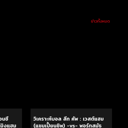
ข่าวทั้งหมด
อนซี
วิเคราะห์บอล ลีก คัพ : เวสต์แฮม
์มิงแฮม
(แชมเปี้ยนชิพ) -vs- พอร์ทสมัธ