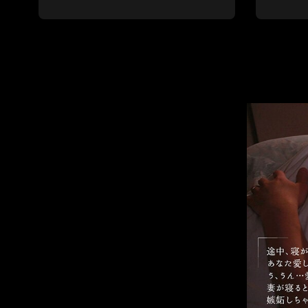
นมาร์
(ลีก ทู)