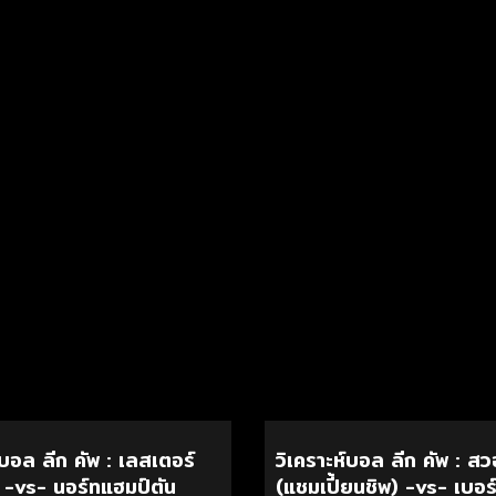
์บอล ลีก คัพ : เลสเตอร์
วิเคราะห์บอล ลีก คัพ : สว
) -vs- นอร์ทแฮมป์ตัน
(แชมเปี้ยนชิพ) -vs- เบอร