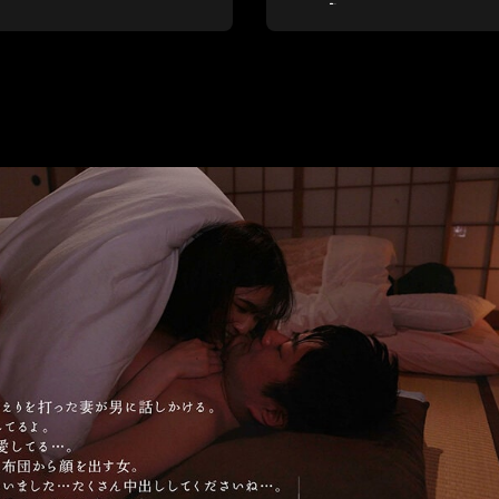
(แชมเปี้ยนชิพ)