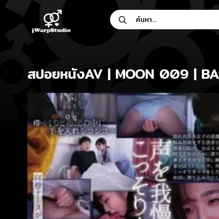
Skip
ค้นหา...
to
content
สปอยหนังAV | MOON 009 | BAD 
0
ดู