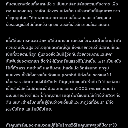
ทีมงานเราพร้อมที่จะหาหนัง x มันๆมาปลดปล่อยความต้องการ เพื่อ
ตอบสนองคนดู เราคัดหนังxxx หนังเย็ด หนังเอากันที่มีคุณภาพ จาก
ทั่วทุกมุมโลก ให้ดูหลากหลายตามความชื่นชอบของแต่ละบุคคล
รับรองดูแล้วไม่มีผิดหวัง ดูควย ส่องหีแล้วมีความเสียวแน่นอน.
เมื่อใช้บริการหมวด Jav ผู้ใช้สามารถคาดหวังที่จะพบวิดีโอที่ถ่ายทําใน
ความละเอียดสูง วิดีโอถูกผลิตในญี่ปุ่น ซึ่งหมายความว่ามีสถานที่และ
เซ็ทที่สวยงามที่สุด ผู้แสดงยังเป็นที่รู้จักกันด้วยความงามและเพศ
สัมพันธ์ของพวกเขา ซึ่งทําให้มีฉากร้อนแรงที่ไม่น่าเชื่อ. เพราะเป็นหนัง
โป้ที่คัดสรรมาอย่างดี และทีมงานนำแต่หนังเอ็กส์สนุกๆ ทุกรูป
แบบxxx ทั้งหีทั้งควยเห็นชัดแบบ pornhd มีทั้งเซ็นเซอร์และไม่
เซ็นเซอร์ อัพเดตหนังโป๊ะใหม่ๆ ให้ดูทุกวันแบบไม่ซ้ำกัน ไม่ต้องกังวน
เรื่องไวรัสหรือสปายแวร์ ปลอดภัยแน่นอน100% เพราะทีมงานทำ
ระบบมาอย่างดี และที่สำคัญสามารถดูได้ฟรีแบบไม่มีค่าใช้จ่ายใดๆทั้ง
สิ้น เหมาะสำหรับคนที่อยู่บ้านว่างๆเงี่ยนก็แวะมาดูได้ที่เว็บเรา มีทั้ง
javซับไทย และไม่มีซับไทย.
ถ้าคุณกําลังมองหาหมวดหมู่ที่ให้บริการวิดีโอคุณภาพสูงที่มีดาราโป๊