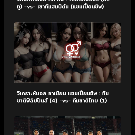
ทู) -vs- เซาท์แฮมป์ตัน (แชมเปี้ยนชิพ)
วิเคราะห์บอล อาเซียน แชมเปี้ยนชิพ : ทีม
ชาติฟิลิปปินส์ (4) -vs- ทีมชาติไทย (1)