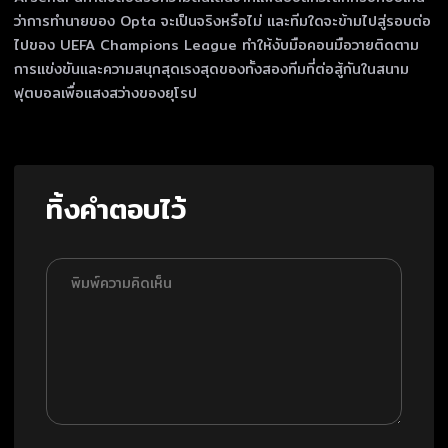
ว่าการทำนายของ Opta จะเป็นจริงหรือไม่ และทีมใดจะข้ามไปสู่รอบต่อ
ไปของ UEFA Champions League ทำให้งับมือคอนมือวายติดตาม
การแข่งขันและความสนุกสุดเรงสุดของทั้งสองทีมที่ต่อสู้กันในสนาม
ฟุตบอลเพื่อแสงสว่างของยุโรป
ทิ้งคำตอบไว้