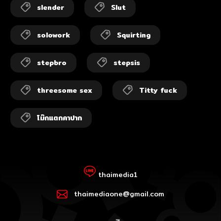
slender
Slut
solowork
Squirting
stepbro
stepsis
threesome sex
Titty fuck
โม๊กแตกคาปาก
thaimedia1
thaimediaone@gmail.com