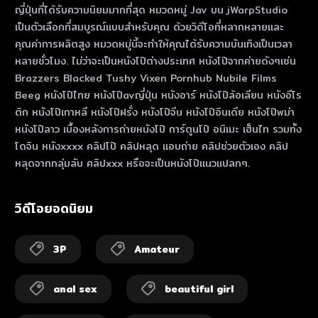
ญี่ปุ่นที่ได้รับความนิยมมากที่สุด หมวดหมู่ Jav บน jWarpStudio
เป็นตัวเลือกที่สมบูรณ์แบบสําหรับคุณ ด้วยวิดีโอที่หลากหลายและ
คุณค่าการผลิตสูง หมวดหมู่นี้จะทําให้คุณได้รับความบันเทิงเป็นเวลา
หลายชั่วโมง. ไม่ว่าจะเป็นหนังโป๊ต่างประเทศ หนังโป๊จากค่ายดังๆเช่น
Brazzers Blacked Tushy Vixen Pornhub Nubile Films
Beeg หนังโป๊ไทย หนังโป๊avญี่ปุ่น หนังอาร์ หนังโป๊ล้อเลียน หนังอีโร
ติก หนังโป๊เกาหลี หนังโป๊ฝรั่ง หนังโป๊จีน หนังโป๊อินเดีย หนังโป๊พม่า
หนังโป๊ลาว เบื้องหลังการถ่ายหนังโป๊ การ์ตูนโป๊ อนิเมะ เฮ็นไท รวมทั้ง
โดจิน หนังxxxx คลิปโป๊ คลิปหลุด แอบถ่าย คลิปช่วยตัวเอง คลิป
หลุดจากกลุ่มลับ คลิปxxx หรือจะเป็นหนังโป๊แนวแปลกๆ.
วิดีโอยอดนิยม
3P
Amateur
anal sex
beautiful girl