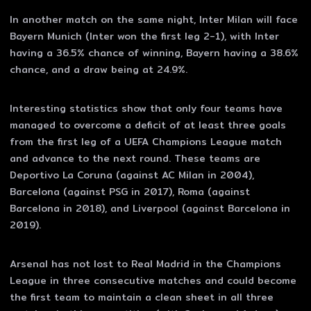
In another match on the same night, Inter Milan will face
Bayern Munich (Inter won the first leg 2-1), with Inter
having a 36.5% chance of winning, Bayern having a 38.6%
chance, and a draw being at 24.9%.
Interesting statistics show that only four teams have
managed to overcome a deficit of at least three goals
from the first leg of a UEFA Champions League match
and advance to the next round. These teams are
Deportivo La Coruna (against AC Milan in 2004),
Barcelona (against PSG in 2017), Roma (against
Barcelona in 2018), and Liverpool (against Barcelona in
2019).
Arsenal has not lost to Real Madrid in the Champions
League in three consecutive matches and could become
the first team to maintain a clean sheet in all three