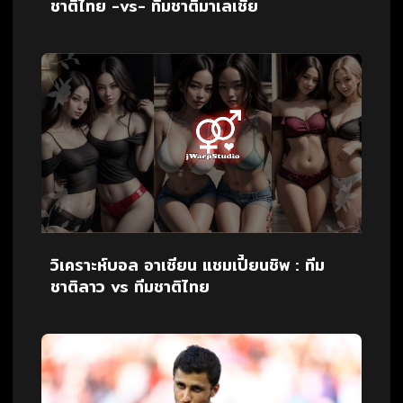
ชาติไทย -vs- ทีมชาติมาเลเซีย
วิเคราะห์บอล อาเซียน แชมเปี้ยนชิพ : ทีม
ชาติลาว vs ทีมชาติไทย