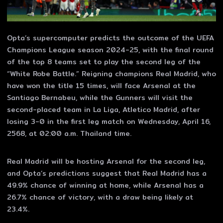
Opta’s supercomputer predicts the outcome of the UEFA
Champions League season 2024-25, with the final round
of the top 8 teams set to play the second leg of the
“White Robe Battle.” Reigning champions Real Madrid, who
have won the title 15 times, will face Arsenal at the
Santiago Bernabeu, while the Gunners will visit the
second-placed team in La Liga, Atletico Madrid, after
losing 3-0 in the first leg match on Wednesday, April 16,
2568, at 02:00 a.m. Thailand time.
Real Madrid will be hosting Arsenal for the second leg,
and Opta’s predictions suggest that Real Madrid has a
49.9% chance of winning at home, while Arsenal has a
26.7% chance of victory, with a draw being likely at
23.4%.