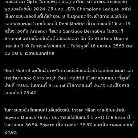
เมื่อเว็บไซต์ Opta ใช้คอมพิวเตอร์สุดล้ำในการทำนายผลการแข่งขัน
ฟุตบอลในซีซั่น 2024-25 ของ UEFA Champions League เราได้
เห็นการชนะของทีมที่ได้เข้ารอบ 8 ทีมสุดยอดที่จะเข้าสู่การแข่งขันใน
รอบชิงชนะเลิศ โดยทีมแชมป์ Real Madrid ที่ได้คว้าแชมป์ไปแล้ว 15
ครั้งจะเจอกับ Arsenal ที่สนาม Santiago Bernabeu ในขณะที่
Arsenal จะไปเยือนทีมอันดับสองของลา ลีก คือ Atletico Madrid
หลังเสีย 3-0 ในการแข่งขันเกมที่ 1 ในวันพุธที่ 16 เมษายน 2568 เวลา
02:00 น. เวลาประเทศไทย
Real Madrid จะเป็นเจ้าภาพในการแข่งขันชิงตั๋วเข้ารอบชิงชนะเลิศ และ
การทำนายของ Opta ระบุว่า Real Madrid มีโอกาสชนะเหมาะที่สุดที่
บ้านที่ 49.9% ในขณะที่ Arsenal มีโอกาสชนะที่ 26.7% และมีโอกาส
เสมอกันที่ 23.4%
ในการแข่งขันอีกแผนกในคืนเดียวกัน Inter Milan จะเผชิญหน้ากับ
Bayern Munich (Inter ชนะการแข่งขันเกมที่ 1 2-1) โดย Inter มี
โอกาสชนะ 36.5% Bayern มีโอกาสชนะ 38.6% และมีโอกาสเสมอกันที่
24.9%