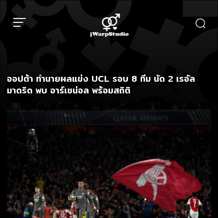
Skip
to
content
ออปต้า ทำนายผลแข่ง UCL รอบ 8 ทีม นัด 2 เรอัล
มาดริด พบ อาร์เซน่อล พร้อมสถิติ