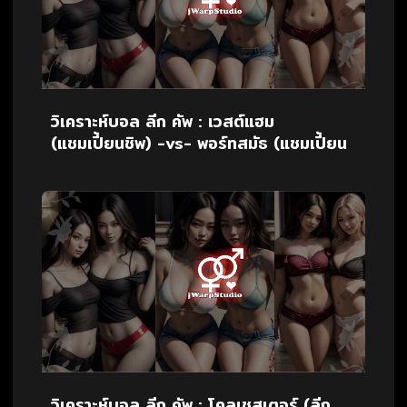
วิเคราะห์บอล ลีก คัพ : เวสต์แฮม
(แชมเปี้ยนชิพ) -vs- พอร์ทสมัธ (แชมเปี้ยน
ชิพ)
วิเคราะห์บอล ลีก คัพ : โคลเชสเตอร์ (ลีก