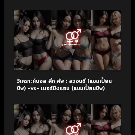
วิเคราะห์บอล ลีก คัพ : สวอนซี (แชมเปี้ยน
ชิพ) -vs- เบอร์มิงแฮม (แชมเปี้ยนชิพ)