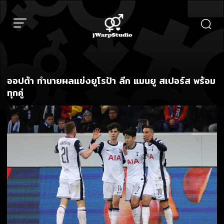
Skip
to
content
ออปต้า ทำนายผลแข่งยูโรป้า ลีก แมนยู สเปอร์ส พร้อม
ทุกคู่