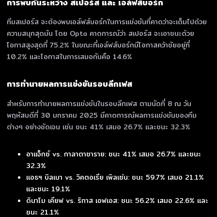
การพบกันระหว่าง สเปอร์ส และ เอล์ฟส์บอร์ก
ทีมสเปอร์ส จะต้องพบเอล์ฟส์บอร์กในการแข่งขันที่คาดว่าจะเต็มไปด้วย
ความสนุกสุดมัน โดย Opta คาดการณ์ว่า สเปอร์ส จะเอาชนะด้วย
โอกาสสูงสุดที่ 75.2% ในขณะที่เอล์ฟส์บอร์กมีโอกาสคว้าชัยอยู่ที่
10.2% และโอกาสในการเสมอกันคือ 14.6%
การทำนายผลการแข่งขันรอบลีกเฟส
สำหรับการทำนายผลการแข่งขันในรอบลีกเฟส ตามนัดที่ 8 ณ วัน
พฤหัสบดีที่ 30 มกราคม 2025 มีคาดการณ์ผลการแข่งขันของทีม
ต่างๆ อย่างชัดเจน เช่น ชนะ 41% เสมอ 26.7% และชนะ 32.3%
อาแจ็กซ์ vs. กาลาตาซาราย: ชนะ 41% เสมอ 26.7% และชนะ
32.3%
แอธฯ บิลเบา vs. วิคตอเรีย เพิลเซ่น: ชนะ 59.7% เสมอ 21.1%
และชนะ 19.1%
ดินาโม เคียฟ vs. ริกาส เอฟเอส: ชนะ 56.2% เสมอ 22.6% และ
ชนะ 21.1%