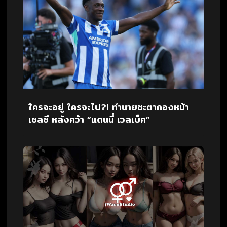
ใครจะอยู่ ใครจะไป?! ทำนายชะตากองหน้า
เชลซี หลังคว้า “แดนนี่ เวลเบ็ค”