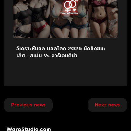
วิเคราะห์บอล บอลโลก 2026 นัดชิงชนะ
เลิศ : สเปน Vs อาร์เจนติน่า
Post
Previous news
Next news
navigation
jWarpStudio.com