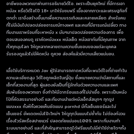
อาชีพของพวกเขาผ่านการอธิบายวิดีโอ. เพราะเป็นยุคใหม่ ที่มีการเอา
หนังx หรือวิดีโอโป๊ 18+ มาให้รับชมฟรี เนื่องจากภาวะและเศรษฐกิจที่
ตกต่ำ เราจึงสร้างขึ้นมาเพื่อความบรรเทิงและคลายเคลียด สำหรับคน
ที่ไม่มีเงินไปปลดปล่อยอารมณ์ทางเพศ และคนที่มีอารมณ์เปลี่ยว ทาง
ทีมงานเราพร้อมที่จะหาหนัง x มันๆมาปลดปล่อยความต้องการ เพื่อ
ตอบสนองคนดู เราคัดหนังxxx หนังเย็ด หนังเอากันที่มีคุณภาพ จาก
ทั่วทุกมุมโลก ให้ดูหลากหลายตามความชื่นชอบของแต่ละบุคคล
รับรองดูแล้วไม่มีผิดหวัง ดูควย ส่องหีแล้วมีความเสียวแน่นอน.
เมื่อใช้บริการหมวด Jav ผู้ใช้สามารถคาดหวังที่จะพบวิดีโอที่ถ่ายทําใน
ความละเอียดสูง วิดีโอถูกผลิตในญี่ปุ่น ซึ่งหมายความว่ามีสถานที่และ
เซ็ทที่สวยงามที่สุด ผู้แสดงยังเป็นที่รู้จักกันด้วยความงามและเพศ
สัมพันธ์ของพวกเขา ซึ่งทําให้มีฉากร้อนแรงที่ไม่น่าเชื่อ. เพราะเป็นหนัง
โป้ที่คัดสรรมาอย่างดี และทีมงานนำแต่หนังเอ็กส์สนุกๆ ทุกรูป
แบบxxx ทั้งหีทั้งควยเห็นชัดแบบ pornhd มีทั้งเซ็นเซอร์และไม่
เซ็นเซอร์ อัพเดตหนังโป๊ะใหม่ๆ ให้ดูทุกวันแบบไม่ซ้ำกัน ไม่ต้องกังวน
เรื่องไวรัสหรือสปายแวร์ ปลอดภัยแน่นอน100% เพราะทีมงานทำ
ระบบมาอย่างดี และที่สำคัญสามารถดูได้ฟรีแบบไม่มีค่าใช้จ่ายใดๆทั้ง