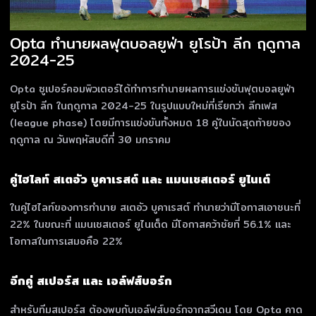
Opta ทำนายผลฟุตบอลยูฟ่า ยูโรป้า ลีก ฤดูกาล
2024-25
Opta ซูเปอร์คอมพิวเตอร์ได้ทำการทำนายผลการแข่งขันฟุตบอลยูฟ่า
ยูโรป้า ลีก ในฤดูกาล 2024-25 ในรูปแบบใหม่ที่เรียกว่า ลีกเฟส
(league phase) โดยมีการแข่งขันทั้งหมด 18 คู่ในนัดสุดท้ายของ
ฤดูกาล ณ วันพฤหัสบดีที่ 30 มกราคม
คู่ไฮไลท์ สเตอัว บูคาเรสต์ และ แมนเชสเตอร์ ยูไนเต์
ในคู่ไฮไลท์ของการทำนาย สเตอัว บูคาเรสต์ ทำนายว่ามีโอกาสเอาชนะที่
22% ในขณะที่ แมนเชสเตอร์ ยูไนเต็ด มีโอกาสคว้าชัยที่ 56.1% และ
โอกาสในการเสมอคือ 22%
อีกคู่ สเปอร์ส และ เอล์ฟส์บอร์ก
สำหรับทีมสเปอร์ส ต้องพบกับเอล์ฟส์บอร์กจากสวีเดน โดย Opta คาด