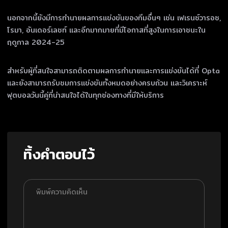
นอกจากนี้ยังมีการทำนายผลการแข่งขันของทีมอื่นๆ เช่น เฟเรนซ์วารอซ,
โรมา, อันเดอร์เลชท์ และอีกมากมายที่มีโอกาสที่สูงในการเอาชนะใน
ฤดูกาล 2024-25
สำหรับผู้ที่สนใจสามารถติดตามผลการทำนายและการแข่งขันได้ที่ Opta
และยังสามารถรับชมการแข่งขันทั้งหมดอย่างครบถ้วน และวิเคราะห์
ฟุตบอลวันนี้คู่ที่น่าสนใจได้ในทุกช่องทางที่มีให้บริการ
ทิ้งคำตอบไว้