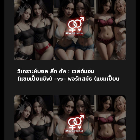
วิเคราะห์บอล ลีก คัพ : เวสต์แฮม
(แชมเปี้ยนชิพ) -vs- พอร์ทสมัธ (แชมเปี้ยน
ชิพ)