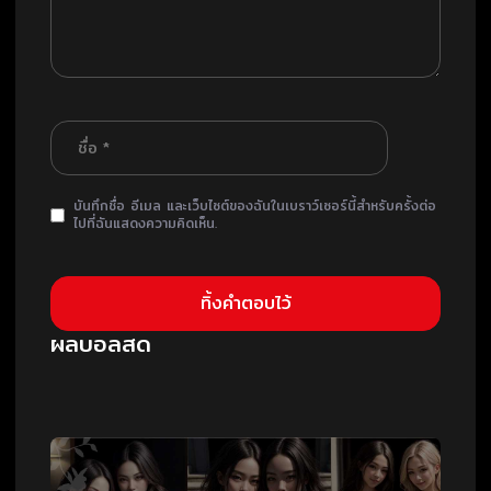
บันทึกชื่อ อีเมล และเว็บไซต์ของฉันในเบราว์เซอร์นี้สำหรับครั้งต่อ
ไปที่ฉันแสดงความคิดเห็น.
ผลบอลสด