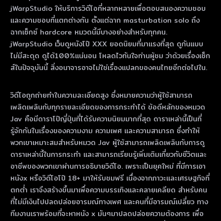
jWarpStudio ให้บริการวิดีโอที่หลากหลายเพื่อตอบสนองความชอบ
และความชอบที่แตกต่างกัน ตั้งแต่ฉาก masturbation solo ถึง
ฉากเซ็กซ์ hardcore หมวดนี้มีบางอย่างสําหรับทุกคน.
jWarpStudio เว็บดูหนังโป๊ XXX ยอดนิยมที่มาแรงที่สุด ดูกันแบบ
ไม่มีสะดุด ดูได้100%แน่นอน โหลดไวทันใจท่านผู้ชม ว่าด้วยเรื่องเซ็ก
ส์ในปัจจุบันนี้ สิ่งอนาจารอาจไม่ใช่เรื่องแปลกของคนไทยอีกต่อไปใน.
วิดีโอถูกถ่ายทําในความละเอียดสูง ซึ่งหมายความว่าผู้ใช้สามารถ
เพลิดเพลินกับทุกรายละเอียดของการกระทําได้ ข้อดีหลักของหมวด
Jav คือมีดาราโป๊ญี่ปุ่นที่ได้รับความนิยมมากที่สุด ดาราเหล่านี้เป็นที่
รู้จักกันในเรื่องของความงาม ความเพศ และความสามารถ ซึ่งทําให้
พวกเขาเหมาะสมสําหรับหมวด Jav ผู้ใช้สามารถเพลิดเพลินกับการดู
ดาราเหล่านี้ในการกระทํา และสามารถเรียนรู้เพิ่มเติมเกี่ยวกับชีวิตและ
อาชีพของพวกเขาผ่านการอธิบายวิดีโอ. เพราะเป็นยุคใหม่ ที่มีการเอา
หนังx หรือวิดีโอโป๊ 18+ มาให้รับชมฟรี เนื่องจากภาวะและเศรษฐกิจที่
ตกต่ำ เราจึงสร้างขึ้นมาเพื่อความบรรเทิงและคลายเคลียด สำหรับคน
ที่ไม่มีเงินไปปลดปล่อยอารมณ์ทางเพศ และคนที่มีอารมณ์เปลี่ยว ทาง
ทีมงานเราพร้อมที่จะหาหนัง x มันๆมาปลดปล่อยความต้องการ เพื่อ