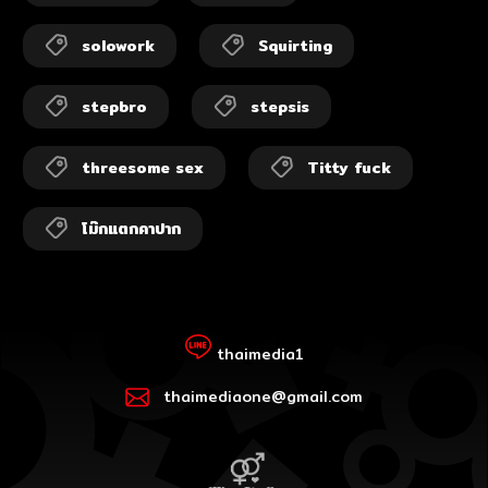
solowork
Squirting
stepbro
stepsis
threesome sex
Titty fuck
โม๊กแตกคาปาก
thaimedia1
thaimediaone@gmail.com