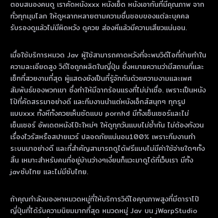
ตอบสนองคนดู เราคัดหนังxxx หนังเย็ด หนังเอากันที่มีคุณภาพ จาก
ทั่วทุกมุมโลก ให้ดูหลากหลายตามความชื่นชอบของแต่ละบุคคล
รับรองดูแล้วไม่มีผิดหวัง ดูควย ส่องหีแล้วมีความเสียวแน่นอน.
เมื่อใช้บริการหมวด Jav ผู้ใช้สามารถคาดหวังที่จะพบวิดีโอที่ถ่ายทําใน
ความละเอียดสูง วิดีโอถูกผลิตในญี่ปุ่น ซึ่งหมายความว่ามีสถานที่และ
เซ็ทที่สวยงามที่สุด ผู้แสดงยังเป็นที่รู้จักกันด้วยความงามและเพศ
สัมพันธ์ของพวกเขา ซึ่งทําให้มีฉากร้อนแรงที่ไม่น่าเชื่อ. เพราะเป็นหนัง
โป้ที่คัดสรรมาอย่างดี และทีมงานนำแต่หนังเอ็กส์สนุกๆ ทุกรูป
แบบxxx ทั้งหีทั้งควยเห็นชัดแบบ pornhd มีทั้งเซ็นเซอร์และไม่
เซ็นเซอร์ อัพเดตหนังโป๊ะใหม่ๆ ให้ดูทุกวันแบบไม่ซ้ำกัน ไม่ต้องกังวน
เรื่องไวรัสหรือสปายแวร์ ปลอดภัยแน่นอน100% เพราะทีมงานทำ
ระบบมาอย่างดี และที่สำคัญสามารถดูได้ฟรีแบบไม่มีค่าใช้จ่ายใดๆทั้ง
สิ้น เหมาะสำหรับคนที่อยู่บ้านว่างๆเงี่ยนก็แวะมาดูได้ที่เว็บเรา มีทั้ง
javซับไทย และไม่มีซับไทย.
ถ้าคุณกําลังมองหาหมวดหมู่ที่ให้บริการวิดีโอคุณภาพสูงที่มีดาราโป๊
ญี่ปุ่นที่ได้รับความนิยมมากที่สุด หมวดหมู่ Jav บน jWarpStudio