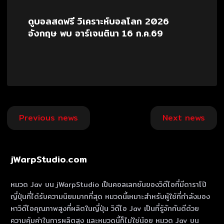
ดูบอลสดฟรี วิเคราะห์บอลโลก 2026
อังกฤษ พบ อาร์เจนตินา 16 ก.ค.69
Post
Previous news
Next news
navigation
jWarpStudio.com
หมวด Jav บน jWarpStudio เป็นคอลเลกชันของวิดีโอที่มีดาราโป๊
ญี่ปุ่นที่ได้รับความนิยมมากที่สุด หมวดนี้เหมาะสําหรับผู้ใช้ที่กําลังมอง
หาวิดีโอคุณภาพสูงที่ผลิตในญี่ปุ่น วิดีโอ Jav เป็นที่รู้จักกันดีด้วย
ความคุ้มค่าในการผลิตสูง และหมวดนี้ก็ไม่ใช่น้อย หมวด Jav บน