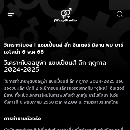
Skip
to
content
วิเคราะห์บอล ! แชมเปี้ยนส์ ลีก อินเตอร์ มิลาน พบ บาร์
เซโลน่า 6 พ.ค 68
วิเคราะห์บอลยูฟ่า แชมเปี้ยนส์ ลีก ฤดูกาล
2024-2025
ในการทำนายฟุตบอลยูฟ่า แชมเปี้ยนส์ ลีก ฤดูกาล 2024-2025 รอบ
รองชนะเลิศ นัดที่ 2 จะมีการชนะเลิศรองรองจากทีม “งูใหญ่” อินเตอร์
มิลาน ที่จะเปิดเอกสารใหม่ในการพบกับเจ้าบุญทุ่ม บาร์เซโลน่า ในวัน
อังคารที่ 6 พฤษภาคม 2568 เวลา 02.00 น. ตามเวลาประเทศไทย
การทำนายตัวจริง