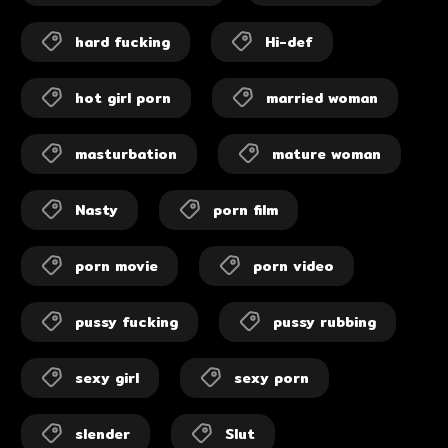
hard fucking
Hi-def
hot girl porn
married woman
masturbation
mature woman
Nasty
porn film
porn movie
porn video
pussy fucking
pussy rubbing
sexy girl
sexy porn
slender
Slut