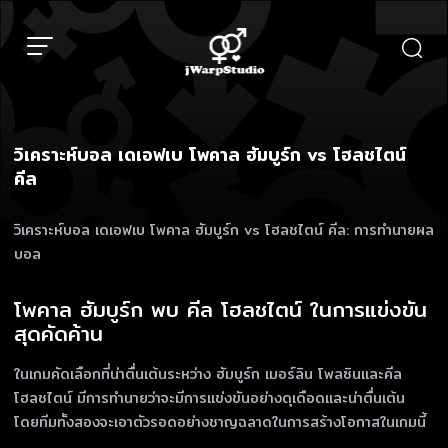
Skip
to
content
วิเคราะห์บอล เดเอฟเบ โพคาล ฮัมบูร์ก vs โฮลชไตน์
คีล
วิเคราะห์บอล เดเอฟเบ โพคาล ฮัมบูร์ก vs โฮลชไตน์ คีล: การทำนายผล
บอล
โพคาล ฮัมบูร์ก พบ คีล โฮลชไตน์ ในการแข่งขัน
สุดคัดค้าน
ในเกมคัดเลือกที่น่าตื่นเต้นระหว่าง ฮัมบูร์ก เมอร์ลิน โพลซินและคีล
โฮลชไตน์ มีการทำนายว่าจะมีการแข่งขันอย่างดุเดือดและน่าตื่นเต้น
โดยทีมทั้งสองจะเอาตัวรอดอย่างชาญฉลาดในการสร้างโอกาสในเกมนี้