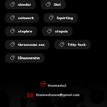
slender
Slut
solowork
Squirting
stepbro
stepsis
threesome sex
Titty fuck
โม๊กแตกคาปาก
thaimedia1
thaimediaone@gmail.com