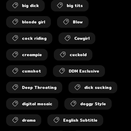
big dick
big tits
blonde girl
Blow
cock riding
Cowgirl
creampie
cuckold
cumshot
DDM Exclusive
Deep Throating
dick sucking
digital mosaic
doggy Style
drama
English Subtitle