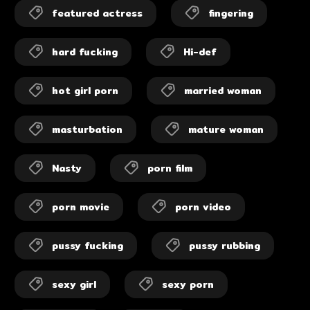
featured actress
fingering
hard fucking
Hi-def
hot girl porn
married woman
masturbation
mature woman
Nasty
porn film
porn movie
porn video
pussy fucking
pussy rubbing
sexy girl
sexy porn