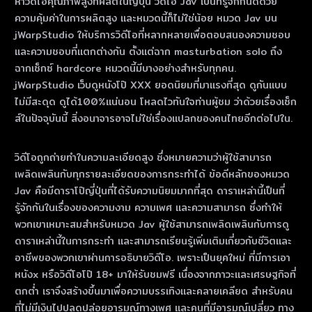
หาวิดีโอคุณภาพสูงที่ผลิตในญี่ปุ่น วิดีโอ Jav เป็นที่รู้จักกันดีด้วย
ความคุ้มค่าในการผลิตสูง และหมวดนี้ก็ไม่ใช่น้อย หมวด Jav บน
jWarpStudio ให้บริการวิดีโอที่หลากหลายเพื่อตอบสนองความชอบ
และความชอบที่แตกต่างกัน ตั้งแต่ฉาก masturbation solo ถึง
ฉากเซ็กซ์ hardcore หมวดนี้มีบางอย่างสําหรับทุกคน.
jWarpStudio เว็บดูหนังโป๊ XXX ยอดนิยมที่มาแรงที่สุด ดูกันแบบ
ไม่มีสะดุด ดูได้100%แน่นอน โหลดไวทันใจท่านผู้ชม ว่าด้วยเรื่องเซ็ก
ส์ในปัจจุบันนี้ สิ่งอนาจารอาจไม่ใช่เรื่องแปลกของคนไทยอีกต่อไปใน.
วิดีโอถูกถ่ายทําในความละเอียดสูง ซึ่งหมายความว่าผู้ใช้สามารถ
เพลิดเพลินกับทุกรายละเอียดของการกระทําได้ ข้อดีหลักของหมวด
Jav คือมีดาราโป๊ญี่ปุ่นที่ได้รับความนิยมมากที่สุด ดาราเหล่านี้เป็นที่
รู้จักกันในเรื่องของความงาม ความเพศ และความสามารถ ซึ่งทําให้
พวกเขาเหมาะสมสําหรับหมวด Jav ผู้ใช้สามารถเพลิดเพลินกับการดู
ดาราเหล่านี้ในการกระทํา และสามารถเรียนรู้เพิ่มเติมเกี่ยวกับชีวิตและ
อาชีพของพวกเขาผ่านการอธิบายวิดีโอ. เพราะเป็นยุคใหม่ ที่มีการเอา
หนังx หรือวิดีโอโป๊ 18+ มาให้รับชมฟรี เนื่องจากภาวะและเศรษฐกิจที่
ตกต่ำ เราจึงสร้างขึ้นมาเพื่อความบรรเทิงและคลายเคลียด สำหรับคน
ที่ไม่มีเงินไปปลดปล่อยอารมณ์ทางเพศ และคนที่มีอารมณ์เปลี่ยว ทาง