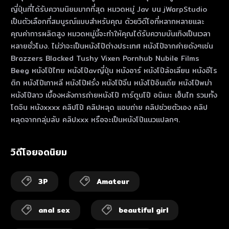
ญี่ปุ่นที่ได้รับความนิยมมากที่สุด หมวดหมู่ Jav บน jWarpStudio
เป็นตัวเลือกที่สมบูรณ์แบบสําหรับคุณ ด้วยวิดีโอที่หลากหลายและ
คุณค่าการผลิตสูง หมวดหมู่นี้จะทําให้คุณได้รับความบันเทิงเป็นเวลา
หลายชั่วโมง. ไม่ว่าจะเป็นหนังโป๊ต่างประเทศ หนังโป๊จากค่ายดังๆเช่น
Brazzers Blacked Tushy Vixen Pornhub Nubile Films
Beeg หนังโป๊ไทย หนังโป๊avญี่ปุ่น หนังอาร์ หนังโป๊ล้อเลียน หนังอีโร
ติก หนังโป๊เกาหลี หนังโป๊ฝรั่ง หนังโป๊จีน หนังโป๊อินเดีย หนังโป๊พม่า
หนังโป๊ลาว เบื้องหลังการถ่ายหนังโป๊ การ์ตูนโป๊ อนิเมะ เฮ็นไท รวมทั้ง
โดจิน หนังxxxx คลิปโป๊ คลิปหลุด แอบถ่าย คลิปช่วยตัวเอง คลิป
หลุดจากกลุ่มลับ คลิปxxx หรือจะเป็นหนังโป๊แนวแปลกๆ.
วิดีโอยอดนิยม
3P
Amateur
anal sex
beautiful girl