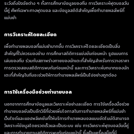
ระวังถึงปัจจัยต่าง ๆ ทั้งการศึกษาข้อมูลของทีม การวิเคราะห์ฟุตบอลวัน
นี้คู่ ศัพท์เฉพาะทางฟุตบอล และข้อมูลสถิติสำคัญเพื่อทำนายผลลัพธ์ที่
แม่นยำ
การวิเคราะห์โดยละเอียด
เพื่อทำนายผลบอลที่แม่นยำมากขึ้น การวิเคราะห์โดยละเอียดเป็นสิ่ง
สำคัญที่ไม่ควรมองข้าม การศึกษาสถิติการแข่งขันก่อนหน้า รูปแบบการ
เล่นของทีม ร่วมกับสภาพร่างกายของนักเตะที่สำคัญสำหรับการวางราคา
การตรวจสอบสถิติการพบกันก่อนหน้านี้ และการวิเคราะห์บทบาทของนัก
เตะที่สำคัญในทีมจะช่วยให้การทำนายผลลัพธ์เป็นไปอย่างถูกต้อง
การใช้เครื่องมือช่วยทำนายบอล
นอกจากการศึกษาข้อมูลและวิเคราะห์อย่างละเอียด การใช้เครื่องมือช่วย
ทำนายบอลยังเป็นอีกวิธีที่ช่วยเพิ่มโอกาสในการทำนายผลลัพธ์ที่แม่นยำ
เว็บไซต์และแอปพลิเคชันที่ให้บริการทำนายผลบอลแบบอัตโนมัติสามารถ
วิเคราะห์ข้อมูลโดยรวดเร็วและเป็นระบบ เช่น การวิเคราะห์ฟุตบอลวันนี้คู่
และการทำนายตามสถิติการพบกันก่อนหน้านี้ ซึ่งเป็นเครื่องมือที่มี