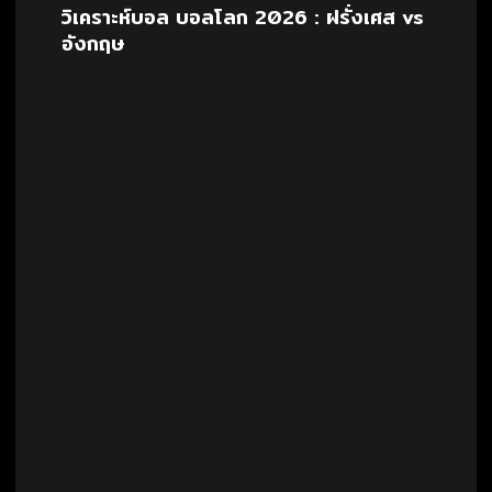
วิเคราะห์บอล บอลโลก 2026 : ฝรั่งเศส vs
อังกฤษ