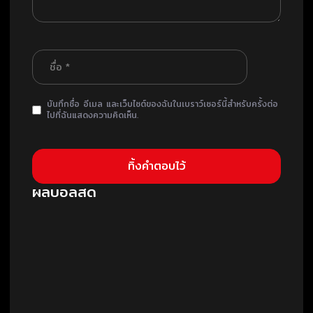
บันทึกชื่อ อีเมล และเว็บไซต์ของฉันในเบราว์เซอร์นี้สำหรับครั้งต่อ
ไปที่ฉันแสดงความคิดเห็น.
ผลบอลสด