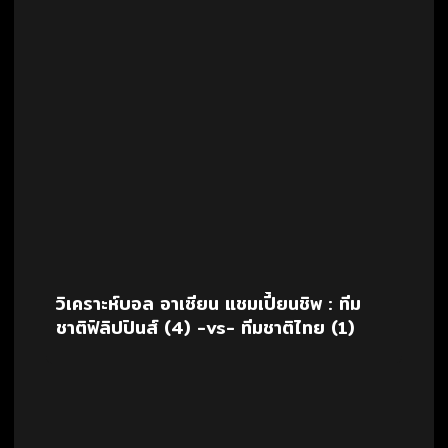
วิเคราะห์บอล อาเซียน แชมเปี้ยนชิพ : ทีม
ชาติฟิลิปปินส์ (4) -vs- ทีมชาติไทย (1)