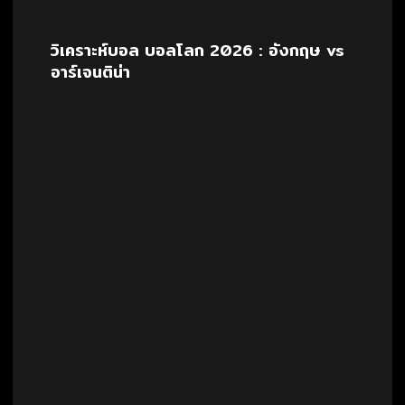
วิเคราะห์บอล บอลโลก 2026 : อังกฤษ vs
อาร์เจนติน่า