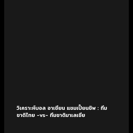
วิเคราะห์บอล อาเซียน แชมเปี้ยนชิพ : ทีม
ชาติไทย -vs- ทีมชาติมาเลเซีย