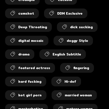
cumshot
DDM Exclusive
Deep Throating
dick sucking
digital mosaic
doggy Style
drama
English Subtitle
featured actress
fingering
hard fucking
Hi-def
hot girl porn
married woman
masturbation
mature woman