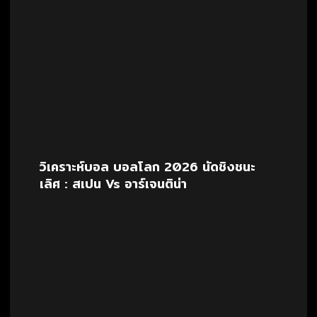
วิเคราะห์บอล บอลโลก 2026 นัดชิงชนะ
เลิศ : สเปน Vs อาร์เจนติน่า