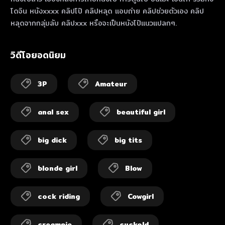
โดจิน หนังxxxx คลิปโป๊ คลิปหลุด แอบถ่าย คลิปช่วยตัวเอง คลิป
หลุดจากกลุ่มลับ คลิปxxx หรือจะเป็นหนังโป๊แนวแปลกๆ.
วิดีโอยอดนิยม
3P
Amateur
anal sex
beautiful girl
big dick
big tits
blonde girl
Blow
cock riding
Cowgirl
creampie
cuckold