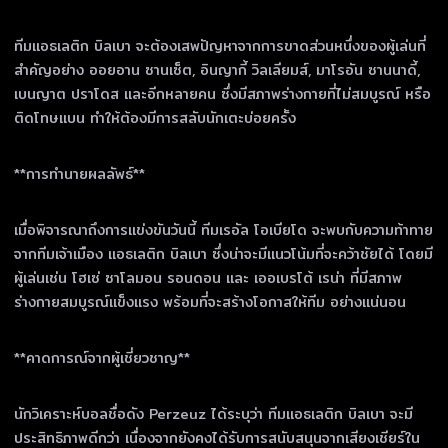
ทีมแอธเลติก บิลเบา จะต้องเสพปัญหาจากการขาดส่วนหนึ่งของผู้เล่นที่
สำคัญอย่าง ออยอาน ซานเซ็ต, อินญากี้ วิลเลียมส์, มาโรอัน ซานนาดี้,
เบนญาต ปราโดส และอีกหลายคน ซึ่งมีสภาพร่างกายที่ไม่สมบูรณ์ หรือ
ติดโทษแบน ทำให้ต้องมีการสลับนักเตะบ่อยครั้ง
**การทำนายผลลัพธ์**
เมื่อพิจารณาถึงการแข่งขันวันนี้ ทีมเรอัล โอเบียโด จะพบกับความท้าทาย
จากทีมเจ้าเมือง แอธเลติก บิลเบา ซึ่งน่าจะมีแนวโน้มที่จะคว้าชัยได้ โดยมี
ผู้เล่นเช่น โฮเซ่ ซาโลมอน รอนดอน และ เออเบรโต้ เรน่า ที่มีสภาพ
ร่างกายสมบูรณ์แข็งแรง พร้อมที่จะสร้างโอกาสให้ทีม อย่างแน่นอน
**คาดการณ์จากผู้เชี่ยวชาญ**
นักวิเคราะห์บอลชื่อดัง Perzeuz ได้ระบุว่า ทีมแอธเลติก บิลเบา จะมี
ประสิทธิภาพดีกว่า เนื่องจากยังคงได้รับการสนับสนุนจากเสียงเชียร์ใน