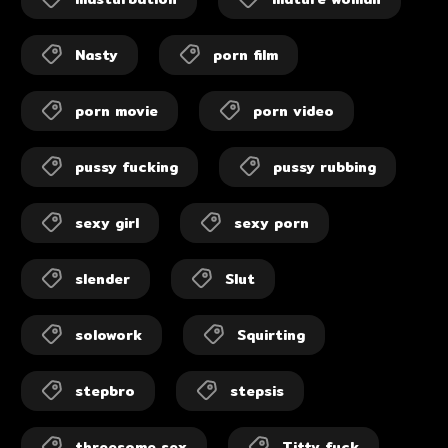
Nasty
porn film
porn movie
porn video
pussy fucking
pussy rubbing
sexy girl
sexy porn
slender
Slut
solowork
Squirting
stepbro
stepsis
threesome sex
Titty fuck