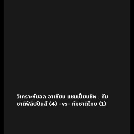
วิเคราะห์บอล อาเซียน แชมเปี้ยนชิพ : ทีม
ชาติฟิลิปปินส์ (4) -vs- ทีมชาติไทย (1)