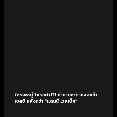
ใครจะอยู่ ใครจะไป?! ทำนายชะตากองหน้า
เชลซี หลังคว้า “แดนนี่ เวลเบ็ค”