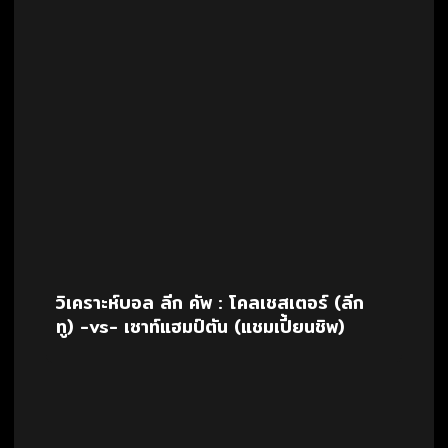
วิเคราะห์บอล ลีก คัพ : โคลเชสเตอร์ (ลีก
ทู) -vs- เซาท์แฮมป์ตัน (แชมเปี้ยนชิพ)