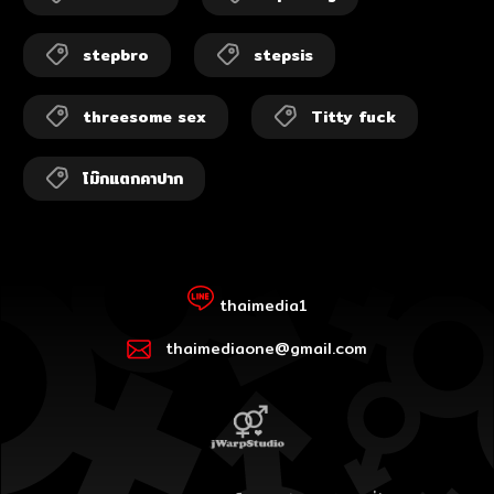
stepbro
stepsis
threesome sex
Titty fuck
โม๊กแตกคาปาก
thaimedia1
thaimediaone@gmail.com