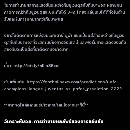
ในการทำนายผลการแข่งขันระหว่างทีมยูเวนตุสกับทีมปาฟอส หลายคน
คาดการณ์ว่าทีมยูเวนตุสจะชนะกันได้ 3-0 โดยจะเล่นเกมได้ดีทั้งในด้าน
รับและในการบุกมากกว่าทีมปาฟอส
อย่าลืมติดตามการแข่งขันแฟนตาซี ยูฟ่า แชมเปี้ยนส์ลีกระหว่างทีมยูเวน
ตุสกับทีมปาฟอสที่จะสดในช่องทางออนไลน์ และฟอร์มการแสดงของทั้ง
สองทีมจะเป็นสิ่งที่น่าติดตามอย่างมาก
ที่มา: http://bit.ly/allin88call
อ่านเพิ่มเติม: https://footballnews.com/predictions/uefa-
champions-league-juventus-vs-pafos_prediction-2022
**ฝากกดไลค์และแชร์ข่าวสารน่าสนใจจากเราที่นี่**
วิเคราะห์บอล: การทำนายผลลัพธ์ของการแข่งขัน