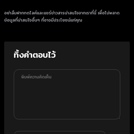
อย่าลืมฝากกดไลค์และแชร์ข่าวสารน่าสนใจจากเราที่นี่ เพื่อไม่พลาด
ข้อมูลที่น่าสนใจอื่นๆ ที่อาจมีประโยชน์แก่คุณ
ทิ้งคำตอบไว้