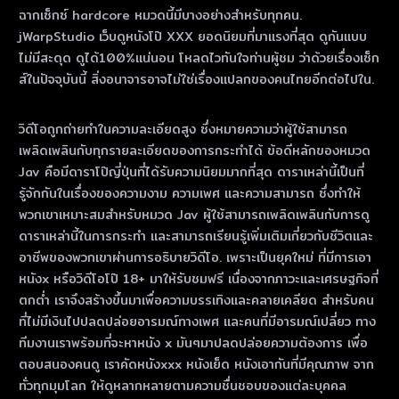
ฉากเซ็กซ์ hardcore หมวดนี้มีบางอย่างสําหรับทุกคน.
jWarpStudio เว็บดูหนังโป๊ XXX ยอดนิยมที่มาแรงที่สุด ดูกันแบบ
ไม่มีสะดุด ดูได้100%แน่นอน โหลดไวทันใจท่านผู้ชม ว่าด้วยเรื่องเซ็ก
ส์ในปัจจุบันนี้ สิ่งอนาจารอาจไม่ใช่เรื่องแปลกของคนไทยอีกต่อไปใน.
วิดีโอถูกถ่ายทําในความละเอียดสูง ซึ่งหมายความว่าผู้ใช้สามารถ
เพลิดเพลินกับทุกรายละเอียดของการกระทําได้ ข้อดีหลักของหมวด
Jav คือมีดาราโป๊ญี่ปุ่นที่ได้รับความนิยมมากที่สุด ดาราเหล่านี้เป็นที่
รู้จักกันในเรื่องของความงาม ความเพศ และความสามารถ ซึ่งทําให้
พวกเขาเหมาะสมสําหรับหมวด Jav ผู้ใช้สามารถเพลิดเพลินกับการดู
ดาราเหล่านี้ในการกระทํา และสามารถเรียนรู้เพิ่มเติมเกี่ยวกับชีวิตและ
อาชีพของพวกเขาผ่านการอธิบายวิดีโอ. เพราะเป็นยุคใหม่ ที่มีการเอา
หนังx หรือวิดีโอโป๊ 18+ มาให้รับชมฟรี เนื่องจากภาวะและเศรษฐกิจที่
ตกต่ำ เราจึงสร้างขึ้นมาเพื่อความบรรเทิงและคลายเคลียด สำหรับคน
ที่ไม่มีเงินไปปลดปล่อยอารมณ์ทางเพศ และคนที่มีอารมณ์เปลี่ยว ทาง
ทีมงานเราพร้อมที่จะหาหนัง x มันๆมาปลดปล่อยความต้องการ เพื่อ
ตอบสนองคนดู เราคัดหนังxxx หนังเย็ด หนังเอากันที่มีคุณภาพ จาก
ทั่วทุกมุมโลก ให้ดูหลากหลายตามความชื่นชอบของแต่ละบุคคล