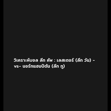
วิเคราะห์บอล ลีก คัพ : เลสเตอร์ (ลีก วัน) -
vs- นอร์ทแฮมป์ตัน (ลีก ทู)