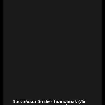
ชิพ)
วิเคราะห์บอล ลีก คัพ : โคลเชสเตอร์ (ลีก