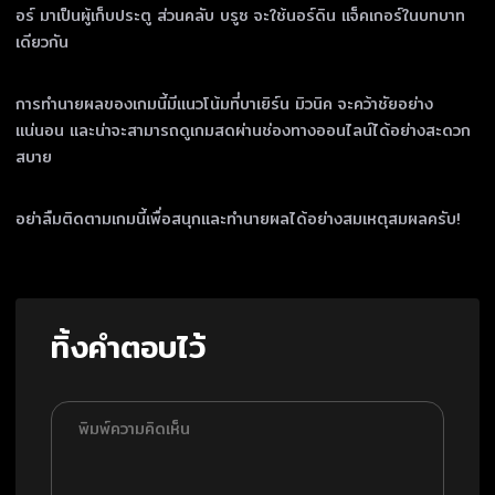
อร์ มาเป็นผู้เก็บประตู ส่วนคลับ บรูซ จะใช้นอร์ดิน แจ็คเกอร์ในบทบาท
เดียวกัน
การทำนายผลของเกมนี้มีแนวโน้มที่บาเยิร์น มิวนิค จะคว้าชัยอย่าง
แน่นอน และน่าจะสามารถดูเกมสดผ่านช่องทางออนไลน์ได้อย่างสะดวก
สบาย
อย่าลืมติดตามเกมนี้เพื่อสนุกและทำนายผลได้อย่างสมเหตุสมผลครับ!
ทิ้งคำตอบไว้