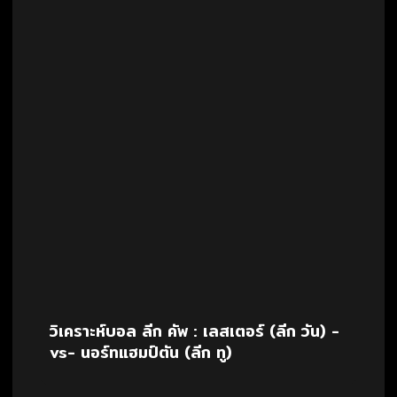
วิเคราะห์บอล ลีก คัพ : เลสเตอร์ (ลีก วัน) -
vs- นอร์ทแฮมป์ตัน (ลีก ทู)