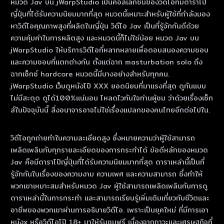
หมวด Jav บน jWarpStudio เป็นคอลเลกชันของวิดีโอที่มีดาราโป๊
ญี่ปุ่นที่ได้รับความนิยมมากที่สุด หมวดนี้เหมาะสําหรับผู้ใช้ที่กําลังมอง
หาวิดีโอคุณภาพสูงที่ผลิตในญี่ปุ่น วิดีโอ Jav เป็นที่รู้จักกันดีด้วย
ความคุ้มค่าในการผลิตสูง และหมวดนี้ก็ไม่ใช่น้อย หมวด Jav บน
jWarpStudio ให้บริการวิดีโอที่หลากหลายเพื่อตอบสนองความชอบ
และความชอบที่แตกต่างกัน ตั้งแต่ฉาก masturbation solo ถึง
ฉากเซ็กซ์ hardcore หมวดนี้มีบางอย่างสําหรับทุกคน.
jWarpStudio เว็บดูหนังโป๊ XXX ยอดนิยมที่มาแรงที่สุด ดูกันแบบ
ไม่มีสะดุด ดูได้100%แน่นอน โหลดไวทันใจท่านผู้ชม ว่าด้วยเรื่องเซ็ก
ส์ในปัจจุบันนี้ สิ่งอนาจารอาจไม่ใช่เรื่องแปลกของคนไทยอีกต่อไปใน.
วิดีโอถูกถ่ายทําในความละเอียดสูง ซึ่งหมายความว่าผู้ใช้สามารถ
เพลิดเพลินกับทุกรายละเอียดของการกระทําได้ ข้อดีหลักของหมวด
Jav คือมีดาราโป๊ญี่ปุ่นที่ได้รับความนิยมมากที่สุด ดาราเหล่านี้เป็นที่
รู้จักกันในเรื่องของความงาม ความเพศ และความสามารถ ซึ่งทําให้
พวกเขาเหมาะสมสําหรับหมวด Jav ผู้ใช้สามารถเพลิดเพลินกับการดู
ดาราเหล่านี้ในการกระทํา และสามารถเรียนรู้เพิ่มเติมเกี่ยวกับชีวิตและ
อาชีพของพวกเขาผ่านการอธิบายวิดีโอ. เพราะเป็นยุคใหม่ ที่มีการเอา
หนังx หรือวิดีโอโป๊ 18+ มาให้รับชมฟรี เนื่องจากภาวะและเศรษฐกิจที่