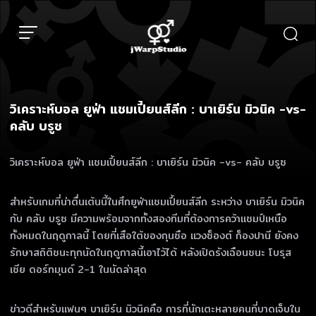
Skip
to
content
วิเคราะห์บอล ยูฟ่า แชมเปี้ยนส์ลีก : บาเยิร์น มิวนิค -vs-
คลับ บรูซ
วิเคราะห์บอล ยูฟ่า แชมเปี้ยนส์ลีก : บาเยิร์น มิวนิค -vs- คลับ บรูซ
สำหรับเกมที่น่าตื่นเต้นนี้ในศึกยูฟ่าแชมเปี้ยนส์ลีก ระหว่าง บาเยิร์น มิวนิค
กับ คลับ บรูซ มีความพร้อมจากทั้งสองทีมที่ต้องการคว้าแชมป์เหนือ
ทั้งหมดในฤดูกาลนี้ โดยที่เสือใต้ของกุนซือ แวงซ็องต์ ก็องปานี ยังคง
รักษาสถิติชนะทุกนัดในฤดูกาลนี้เอาไว้ได้ หลังเปิดรังเฉือนชนะ โบรุส
เซีย ดอร์ทมุนด์ 2-1 ในนัดล่าสุด
ข่าวดีสำหรับแฟนๆ บาเยิร์น มิวนิคคือ การที่นักเตะหลายคนที่บาดเจ็บใน