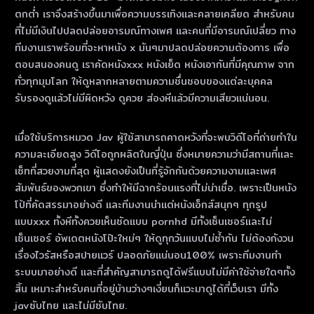
ตกต่ำ เราจึงสร้างขึ้นมาเพื่อความบรรเทิงและคลายเคลียด สำหรับคน
ที่ไม่มีเงินไปปลดปล่อยอารมณ์ทางเพศ และคนที่มีอารมณ์เปลี่ยว ทาง
ทีมงานเราพร้อมที่จะหาหนัง x มันๆมาปลดปล่อยความต้องการ เพื่อ
ตอบสนองคนดู เราคัดหนังxxx หนังเย็ด หนังเอากันที่มีคุณภาพ จาก
ทั่วทุกมุมโลก ให้ดูหลากหลายตามความชื่นชอบของแต่ละบุคคล
รับรองดูแล้วไม่มีผิดหวัง ดูควย ส่องหีแล้วมีความเสียวแน่นอน.
เมื่อใช้บริการหมวด Jav ผู้ใช้สามารถคาดหวังที่จะพบวิดีโอที่ถ่ายทําใน
ความละเอียดสูง วิดีโอถูกผลิตในญี่ปุ่น ซึ่งหมายความว่ามีสถานที่และ
เซ็ทที่สวยงามที่สุด ผู้แสดงยังเป็นที่รู้จักกันด้วยความงามและเพศ
สัมพันธ์ของพวกเขา ซึ่งทําให้มีฉากร้อนแรงที่ไม่น่าเชื่อ. เพราะเป็นหนัง
โป้ที่คัดสรรมาอย่างดี และทีมงานนำแต่หนังเอ็กส์สนุกๆ ทุกรูป
แบบxxx ทั้งหีทั้งควยเห็นชัดแบบ pornhd มีทั้งเซ็นเซอร์และไม่
เซ็นเซอร์ อัพเดตหนังโป๊ะใหม่ๆ ให้ดูทุกวันแบบไม่ซ้ำกัน ไม่ต้องกังวน
เรื่องไวรัสหรือสปายแวร์ ปลอดภัยแน่นอน100% เพราะทีมงานทำ
ระบบมาอย่างดี และที่สำคัญสามารถดูได้ฟรีแบบไม่มีค่าใช้จ่ายใดๆทั้ง
สิ้น เหมาะสำหรับคนที่อยู่บ้านว่างๆเงี่ยนก็แวะมาดูได้ที่เว็บเรา มีทั้ง
javซับไทย และไม่มีซับไทย.