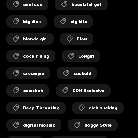
anal sex
beautiful girl
big dick
big tits
blonde girl
Blow
cock riding
Cowgirl
creampie
cuckold
cumshot
DDM Exclusive
Deep Throating
dick sucking
digital mosaic
doggy Style