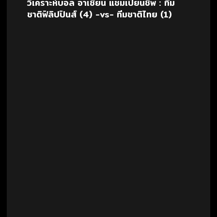
วิเคราะห์บอล อาเซียน แชมเปี้ยนชิพ : ทีม
ชาติฟิลิปปินส์ (4) -vs- ทีมชาติไทย (1)