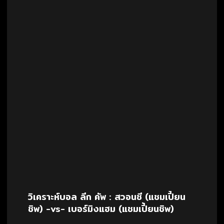
วิเคราะห์บอล ลีก คัพ : สวอนซี (แชมเปี้ยน
ชิพ) -vs- เบอร์มิงแฮม (แชมเปี้ยนชิพ)