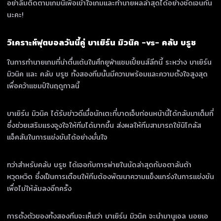
อย่าลืมติดตามเกมนี้เพื่อเข้าใจเกมและทำนายผลล่าสุดได้อย่างชัดเจนกัน
นะคะ!
วิเคราะห์ฟุตบอลวันนี้คู่ บาเยิร์น มิวนิค -vs- คลับ บรูซ
ในการทำนายเกมที่น่าตื่นเต้นในศึกยูฟ่าแชมเปี้ยนส์ลีกนี้ ระหว่าง บาเยิร์น
มิวนิค และ คลับ บรูซ ทั้งสองทีมนั้นมีความพร้อมและความตั้งใจสูงสุด
เพื่อคว้าแชมป์ในฤดูกาลนี้
บาเยิร์น มิวนิค ได้รับข่าวดีเมื่อนักเตะที่บาดเจ็บก่อนหน้านี้ได้กลับมาเต็มที่
ซึ่งช่วยเสริมแรงจูงใจให้ทีมได้มากขึ้น ส่งผลให้ทีมสามารถใช้นิโกลัส
แจ็คสันในการแข่งขันได้อย่างมั่นใจ
ทว่าสำหรับคลับ บรูซ ได้เจอกับการพ่ายในนัดล่าสุดกับอตาลันต้า
หวุดหวิด ซึ่งเป็นการเตือนให้ทีมต้องพัฒนาความแข็งแกร่งในการแข่งขัน
เพื่อไม่ให้ล้มลงอีกครั้ง
การตั้งตัวของทั้งสองทีมจะเห็นว่า บาเยิร์น มิวนิค จะนำมานูเอล นอยเอ