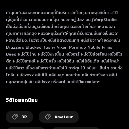
ถ้าคุณกําลังมองหาหมวดหมู่ที่ให้บริการวิดีโอคุณภาพสูงที่มีดาราโป๊
ญี่ปุ่นที่ได้รับความนิยมมากที่สุด หมวดหมู่ Jav บน jWarpStudio
เป็นตัวเลือกที่สมบูรณ์แบบสําหรับคุณ ด้วยวิดีโอที่หลากหลายและ
คุณค่าการผลิตสูง หมวดหมู่นี้จะทําให้คุณได้รับความบันเทิงเป็นเวลา
หลายชั่วโมง. ไม่ว่าจะเป็นหนังโป๊ต่างประเทศ หนังโป๊จากค่ายดังๆเช่น
Brazzers Blacked Tushy Vixen Pornhub Nubile Films
Beeg หนังโป๊ไทย หนังโป๊avญี่ปุ่น หนังอาร์ หนังโป๊ล้อเลียน หนังอีโร
ติก หนังโป๊เกาหลี หนังโป๊ฝรั่ง หนังโป๊จีน หนังโป๊อินเดีย หนังโป๊พม่า
หนังโป๊ลาว เบื้องหลังการถ่ายหนังโป๊ การ์ตูนโป๊ อนิเมะ เฮ็นไท รวมทั้ง
โดจิน หนังxxxx คลิปโป๊ คลิปหลุด แอบถ่าย คลิปช่วยตัวเอง คลิป
หลุดจากกลุ่มลับ คลิปxxx หรือจะเป็นหนังโป๊แนวแปลกๆ.
วิดีโอยอดนิยม
3P
Amateur