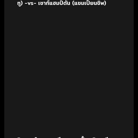
ทู) -vs- เซาท์แฮมป์ตัน (แชมเปี้ยนชิพ)