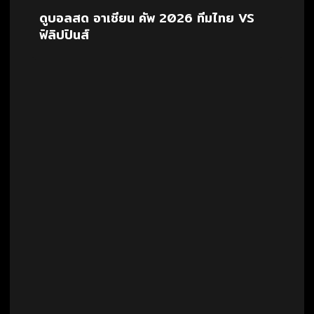
ดูบอลสด อาเซียน คัพ 2026 ทีมไทย VS
ฟิลิปปินส์