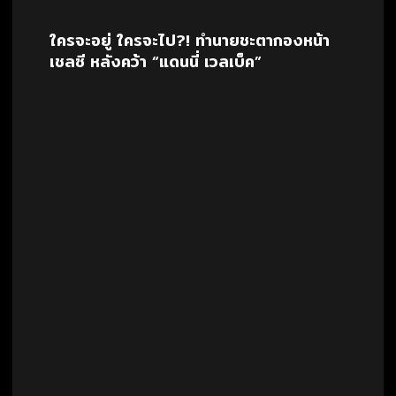
ใครจะอยู่ ใครจะไป?! ทำนายชะตากองหน้า
เชลซี หลังคว้า “แดนนี่ เวลเบ็ค”