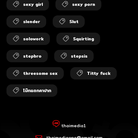
sexy girl
sexy porn
slender
Slut
solowork
Squirting
stepbro
stepsis
threesome sex
Titty fuck
โม๊กแตกคาปาก
thaimedia1
thaimediaone@gmail.com