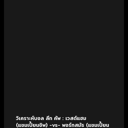
วิเคราะห์บอล ลีก คัพ : เวสต์แฮม
(แชมเปี้ยนชิพ) -vs- พอร์ทสมัธ (แชมเปี้ยน