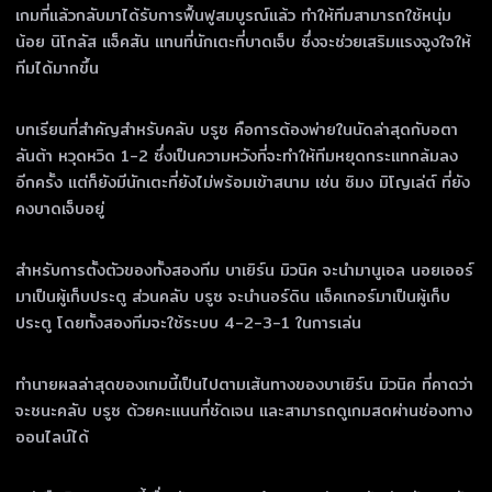
เกมที่แล้วกลับมาได้รับการฟื้นฟูสมบูรณ์แล้ว ทำให้ทีมสามารถใช้หนุ่ม
น้อย นิโกลัส แจ็คสัน แทนที่นักเตะที่บาดเจ็บ ซึ่งจะช่วยเสริมแรงจูงใจให้
ทีมได้มากขึ้น
บทเรียนที่สำคัญสำหรับคลับ บรูซ คือการต้องพ่ายในนัดล่าสุดกับอตา
ลันต้า หวุดหวิด 1-2 ซึ่งเป็นความหวังที่จะทำให้ทีมหยุดกระแทกล้มลง
อีกครั้ง แต่ก็ยังมีนักเตะที่ยังไม่พร้อมเข้าสนาม เช่น ซิมง มิโญเล่ต์ ที่ยัง
คงบาดเจ็บอยู่
สำหรับการตั้งตัวของทั้งสองทีม บาเยิร์น มิวนิค จะนำมานูเอล นอยเออร์
มาเป็นผู้เก็บประตู ส่วนคลับ บรูซ จะนำนอร์ดิน แจ็คเกอร์มาเป็นผู้เก็บ
ประตู โดยทั้งสองทีมจะใช้ระบบ 4-2-3-1 ในการเล่น
ทำนายผลล่าสุดของเกมนี้เป็นไปตามเส้นทางของบาเยิร์น มิวนิค ที่คาดว่า
จะชนะคลับ บรูซ ด้วยคะแนนที่ชัดเจน และสามารถดูเกมสดผ่านช่องทาง
ออนไลน์ได้