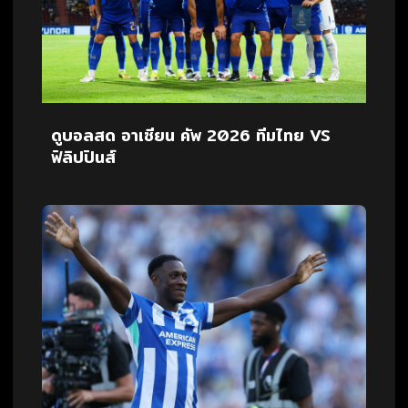
ดูบอลสด อาเซียน คัพ 2026 ทีมไทย VS
ฟิลิปปินส์