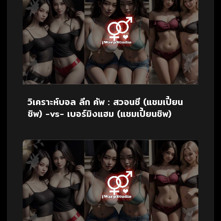
วิเคราะห์บอล ลีก คัพ : สวอนซี (แชมเปี้ยน
ชิพ) -vs- เบอร์มิงแฮม (แชมเปี้ยนชิพ)