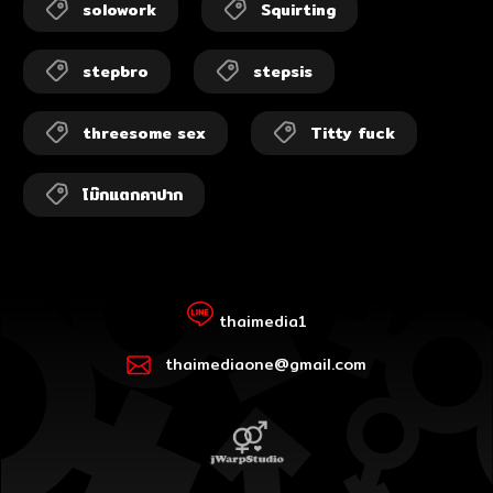
solowork
Squirting
stepbro
stepsis
threesome sex
Titty fuck
โม๊กแตกคาปาก
thaimedia1
thaimediaone@gmail.com