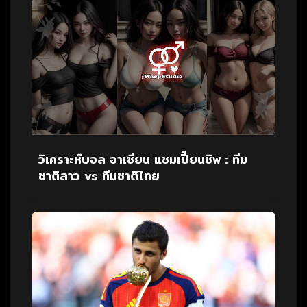
วิเคราะห์บอล อาเซียน แชมเปี้ยนชิพ : ทีม
ชาติลาว vs ทีมชาติไทย