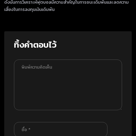
ดังนั้นการวิเคราะห์ฟุตบอลมีความสำคัญในการชนะเดิมพันและลดความ
เสี่ยงในการลงทุนเงินเดิมพัน
ทิ้งคำตอบไว้