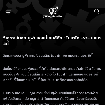
Skip
to
content
วิเคราะห์บอล ยูฟ่า แชมเปี้ยนส์ลีก : โมนาโก -vs- แมนฯ
ซิตี้
วิเคราะห์บอล ยูฟ่า แชมเปียนส์ลีก: โมนาโก พบ แมนเชสเตอร์ ซิตี้
วันนี้เรามีกิจกรรมฟุตบอลที่น่าตื่นเต้นและน่าติดตามอย่างใกล้ชิด ในการ
แข่งขันยูฟ่า แชมเปียนส์ลีก ระหว่างทีม โมนาโก และแมนเชสเตอร์ ซิตี้
สองทีมที่มีผลการแข่งขันที่น่าสนใจและน่าติดตามอย่างใกล้ชิด
โมนาโก เปิดแคมเปญในการแข่งขันยูฟ่า แชมเปียนส์ลีกด้วยความพ่าย
แพ้ยับเยินต่อ คลับ บรูช 1-4 ในเกมแรก ทีมมีปัญหาเรื่องเครื่องปรับ
อากาศบนเครื่องบินโดยสารทำให้ต้องเดินทางในเช้าวันแข่ง สภาพความ