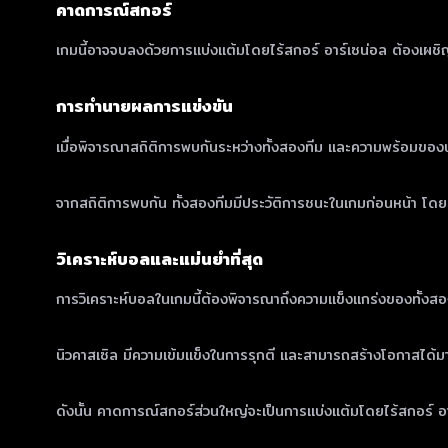
คาดการณ์สกอร์
เกมนี้อาจจบลงด้วยการแบ่งแต้มโดยไร้สกอร์ อาร์เซน่อล ต้องเผชิญห
การทำนายผลการแข่งขัน
เมื่อพิจารณาสถิติการพบกันระหว่างทั้งสองทีม และความพร้อมของน
จากสถิติการพบกัน ทั้งสองทีมมีประวัติการชนะในเกมก่อนหน้า โดย
วิเคราะห์บอลและแม่นยำที่สุด
การวิเคราะห์บอลในเกมนี้ต้องพิจารณาถึงความแข็งแกร่งของทั้ง
นิวคาสเซิล มีความเข้มแข็งในการรุกตี และสามารถสร้างโอกาสได้ม
ดังนั้น คาดการณ์สกอร์ส่วนใหญ่จะเป็นการแบ่งแต้มโดยไร้สกอร์ อาร