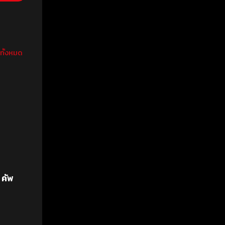
วทั้งหมด
 คัพ
-vs-
ปี้ยน