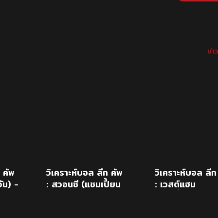
ข่า
 คัพ
วิเคราะห์บอล ลีก คัพ
วิเคราะห์บอล ลีก
ัน) -
: สวอนซี (แชมเปี้ยน
: เวสต์แฮม
ตัน
ชิพ) -vs- เบอร์มิง
(แชมเปี้ยนชิพ) 
แฮม (แชมเปี้ยนชิพ)
พอร์ทสมัธ (แชมเ