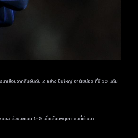
าเยือนจากทีมอันดับ 2 อย่าง ปืนใหญ่ อาร์เซน่อล ที่มี 10 แต้ม
์เซน่อล ด้วยคะแนน 1-0 เมื่อเดือนพฤษภาคมที่ผ่านมา