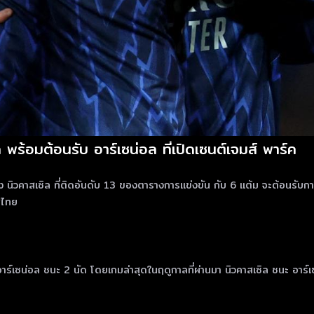
พร้อมต้อนรับ อาร์เซน่อล ที่เปิดเซนต์เจมส์ พาร์ค
ิวคาสเซิล ที่ติดอันดับ 13 ของตารางการแข่งขัน กับ 6 แต้ม จะต้อนรับการม
ศไทย
อาร์เซน่อล ชนะ 2 นัด โดยเกมล่าสุดในฤดูกาลที่ผ่านมา นิวคาสเซิล ชนะ อาร