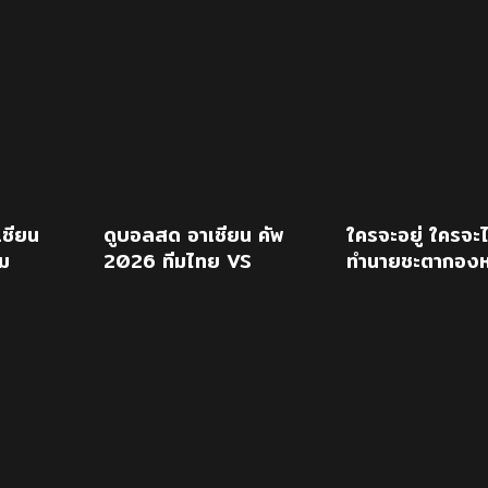
ชิพ)
เซียน
ดูบอลสด อาเซียน คัพ
ใครจะอยู่ ใครจะ
ีม
2026 ทีมไทย VS
ทำนายชะตากองห
) -
ฟิลิปปินส์
เชลซี หลังคว้า 
(1)
นี่ เวลเบ็ค”