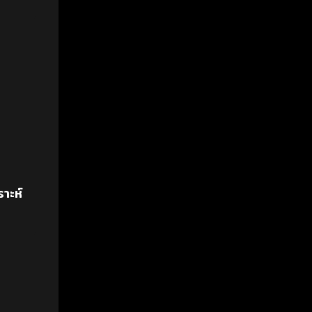
มชาติ
าะห์
ตินา
.69