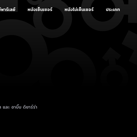
์พาร์เลย์
หนังเซ็นเซอร์
หนังไม่เซ็นเซอร์
ประเภท
และ อาบิ๊บ ดิยาร์ร่า