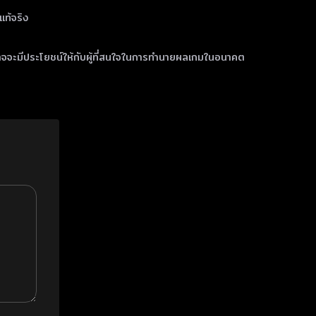
ท้จริง
 อาจจะมีประโยชน์ให้กับผู้ที่สนใจในการทำนายผลเกมในอนาคต