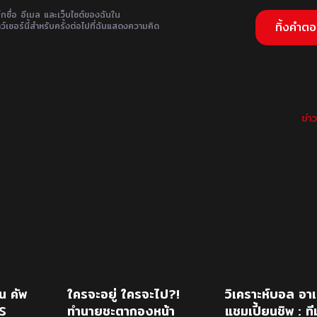
ึกชื่อ อีเมล และเว็บไซต์ของฉันใน
ว์เซอร์นี้สำหรับครั้งต่อไปที่ฉันแสดงความคิด
ข่า
น คัพ
ใครจะอยู่ ใครจะไป?!
วิเคราะห์บอล อาเ
S
ทำนายชะตากองหน้า
แชมเปี้ยนชิพ : ที