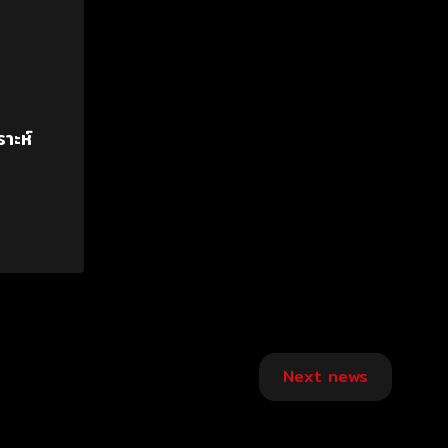
าะห์
Next news