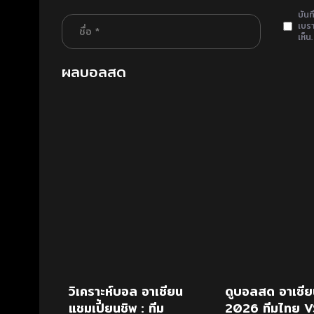
บันท
เบรา
เห็น.
ผลบอลสด
วิเคราะห์บอล อาเซียน
ดูบอลสด อาเซีย
แชมเปี้ยนชิพ : ทีม
2026 ทีมไทย V