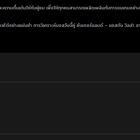
มตื่นเต้นให้กับผู้ชม เพื่อให้ทุกคนสามารถเพลิดเพลินกับการชมเกมอย่างแ
ด้อย่างแม่นยำ การวิเคราะห์บอลวันนี้คู่ ซันเดอร์แลนด์ – แอสตัน วิลล่า