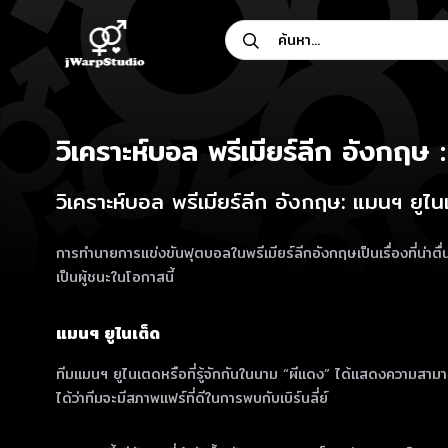
Skip
ค้นหา...
to
content
วิเคราะห์บอล พรีเมียร์ลีก อังกฤษ :
วิเคราะห์บอล พรีเมียร์ลีก อังกฤษ: แมนฯ ยูไนเต
การทำนายการแข่งขันฟุตบอลในพรีเมียร์ลีกอังกฤษเป็นเรื่องที่น่าตื่น
เป็นผู้ชนะในโอกาสนี้
แมนฯ ยูไนเต็ด
ทีมแมนฯ ยูไนเตดหรือที่รู้จักกันในนาม “ผีแดง” ได้แสดงความสามารถ
ได้ว่าทีมจะมีสภาพแฟร์ที่ดีในการพบกับเบิร์นลี่ย์