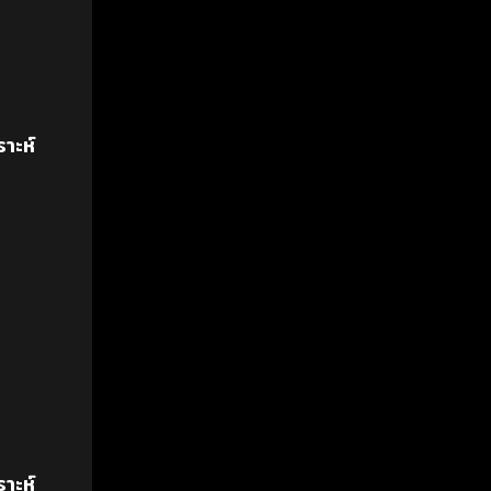
าะห์
ตินา
.69
าะห์