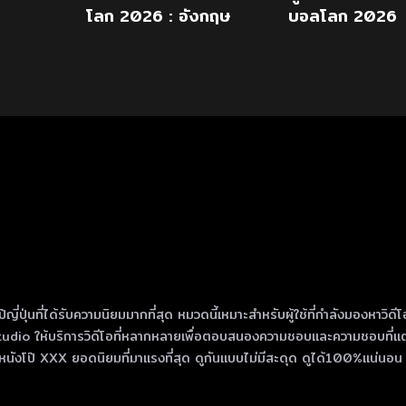
โลก 2026 : อังกฤษ
บอลโลก 2026
งกฤษ
vs อาร์เจนติน่า
อังกฤษ พบ
อาร์เจนตินา 16
ก.ค.69
นที่ได้รับความนิยมมากที่สุด หมวดนี้เหมาะสําหรับผู้ใช้ที่กําลังมองหาวิดีโอคุ
tudio ให้บริการวิดีโอที่หลากหลายเพื่อตอบสนองความชอบและความชอบที่แต
งโป๊ XXX ยอดนิยมที่มาแรงที่สุด ดูกันแบบไม่มีสะดุด ดูได้100%แน่นอน โหลดไ