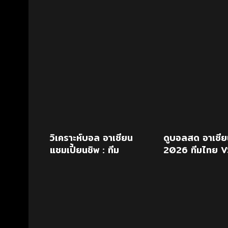
วิเคราะห์บอล อาเซียน
ดูบอลสด อาเซีย
แชมเปี้ยนชิพ : ทีม
2026 ทีมไทย V
ชาติฟิลิปปินส์ (4) -
ฟิลิปปินส์
vs- ทีมชาติไทย (1)