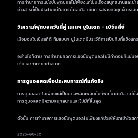
การทำนายการแข่งขันฟุตบอลไม่เพียงแค่เป็นเรื่องสนุกสนานและน่า
ข่าวสารที่เป็นประโยชน์ในการตัดสินใจ เช่นการสร้างกลยุทธ์การเล่
วิเคราะห์ฟุตบอลวันนี้คู่ แมนฯ ยูไนเตด – เบิร์นลี่ย์
เมื่อมองในเชิงสถิติ ทีมแมนฯ ยูไนเตดมีประวัติการเป็นทีมที่แข็งแกร่ง
อย่างไรก็ตาม การทำนายผลการแข่งขันฟุตบอลไม่มีคำตอบที่แน่นอน มี
เต้นและท้าทายอย่างมาก
การดูบอลสดเพื่อประสบการณ์ที่แท้จริง
การดูบอลสดไม่เพียงแค่เป็นการเพลิดเพลินกับกีฬาที่น่าติดใจ แต่ย
การดูบอลสดมีความสนุกสนานและไม่มีที่สิ้นสุด
ดังนั้น การทำนายการแข่งขันฟุตบอลไม่เพียงแค่ช่วยให้เราเข้าใจส
2025-08-30