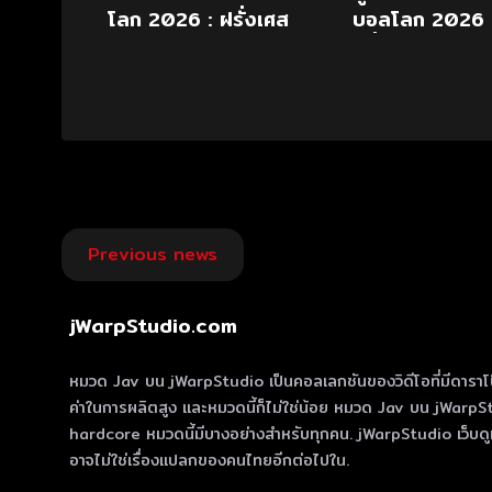
โลก 2026 : ฝรั่งเศส
บอลโลก 2026
vs อังกฤษ
ฝรั่งเศส พบ อั
19 ก.ค.69
Post
Previous news
navigation
jWarpStudio.com
หมวด Jav บน jWarpStudio เป็นคอลเลกชันของวิดีโอที่มีดาราโป๊ญี่ปุ่
ค่าในการผลิตสูง และหมวดนี้ก็ไม่ใช่น้อย หมวด Jav บน jWarpS
hardcore หมวดนี้มีบางอย่างสําหรับทุกคน. jWarpStudio เว็บดูหนั
อาจไม่ใช่เรื่องแปลกของคนไทยอีกต่อไปใน.