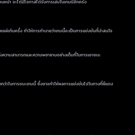
นหน้า จะได้มีโอกาสได้รับการเล่นในเกมนี้อีกครั้ง
ายแพ้เกินครึ่ง ทำให้การทำนายว่าเกมนี้จะเป็นการแข่งขันที่น่าสนใจ
ใช้ทั้งความสามารถและความพยายามอย่างเต็มที่ในการเอาชนะ
งกว่าในการชนะเกมนี้ ซึ่งอาจทำให้ผลการแข่งขันไปในทางที่ผีแดง