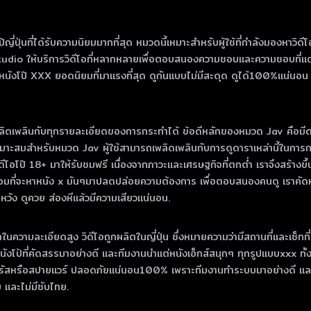
นที่ได้รับความนิยมมากที่สุด หมวดนี้เหมาะสําหรับผู้ใช้ที่กําลังมองหาวิดีโอคุ
tudio ให้บริการวิดีโอที่หลากหลายเพื่อตอบสนองความชอบและความชอบที่แต
งโป๊ XXX ยอดนิยมที่มาแรงที่สุด ดูกันแบบไม่มีสะดุด ดูได้100%แน่นอน โหลดไ
ิดเพลินกับทุกรายละเอียดของการกระทําได้ ข้อดีหลักของหมวด Jav คือมีดาราโป๊ญ
ะสมสําหรับหมวด Jav ผู้ใช้สามารถเพลิดเพลินกับการดูดาราเหล่านี้ในการกระ
วิดีโอโป๊ 18+ มาให้รับชมฟรี เนื่องจากภาวะและเศรษฐกิจที่ตกต่ำ เราจึงสร้าง
มที่จะหาหนัง x มันๆมาปลดปล่อยความต้องการ เพื่อตอบสนองคนดู เราคัดหนัง
ัง ดูควย ส่องหีแล้วมีความเสียวแน่นอน.
ําในความละเอียดสูง วิดีโอถูกผลิตในญี่ปุ่น ซึ่งหมายความว่ามีสถานที่และเซ็ทที
็นหนังโป้ที่คัดสรรมาอย่างดี และทีมงานนำแต่หนังเอ็กส์สนุกๆ ทุกรูปแบบxxx ทั้
องไวรัสหรือสปายแวร์ ปลอดภัยแน่นอน100% เพราะทีมงานทำระบบมาอย่างดี และที
ทย และไม่มีซับไทย.