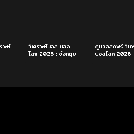
ราะห์
วิเคราะห์บอล บอล
ดูบอลสดฟรี วิเคร
โลก 2026 : อังกฤษ
บอลโลก 2026
งกฤษ
vs อาร์เจนติน่า
อังกฤษ พบ
อาร์เจนตินา 16
ก.ค.69