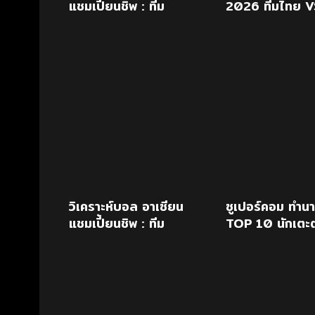
แชมเปี้ยนชิพ : ทีม
2026 ทีมไทย V
ชาติฟิลิปปินส์ (4) -
ฟิลิปปินส์
vs- ทีมชาติไทย (1)
วิเคราะห์บอล อาเซียน
ซูเปอร์คอม ทำน
แชมเปี้ยนชิพ : ทีม
TOP 10 นักเตะต
ชาติลาว vs ทีมชาติ
เต็งบัลลงดอร์
ไทย