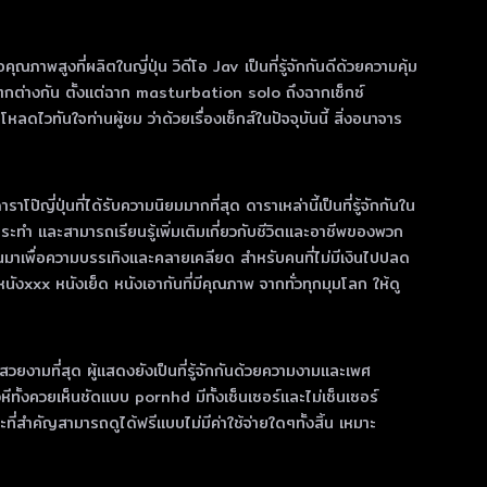
ณภาพสูงที่ผลิตในญี่ปุ่น วิดีโอ Jav เป็นที่รู้จักกันดีด้วยความคุ้ม
กต่างกัน ตั้งแต่ฉาก masturbation solo ถึงฉากเซ็กซ์
วทันใจท่านผู้ชม ว่าด้วยเรื่องเซ็กส์ในปัจจุบันนี้ สิ่งอนาจาร
ี่ปุ่นที่ได้รับความนิยมมากที่สุด ดาราเหล่านี้เป็นที่รู้จักกันใน
ทํา และสามารถเรียนรู้เพิ่มเติมเกี่ยวกับชีวิตและอาชีพของพวก
ขึ้นมาเพื่อความบรรเทิงและคลายเคลียด สำหรับคนที่ไม่มีเงินไปปลด
xxx หนังเย็ด หนังเอากันที่มีคุณภาพ จากทั่วทุกมุมโลก ให้ดู
่สวยงามที่สุด ผู้แสดงยังเป็นที่รู้จักกันด้วยความงามและเพศ
งหีทั้งควยเห็นชัดแบบ pornhd มีทั้งเซ็นเซอร์และไม่เซ็นเซอร์
่สำคัญสามารถดูได้ฟรีแบบไม่มีค่าใช้จ่ายใดๆทั้งสิ้น เหมาะ