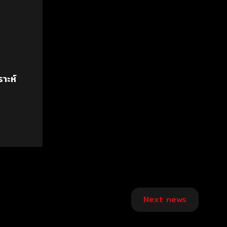
าะห์
Next news