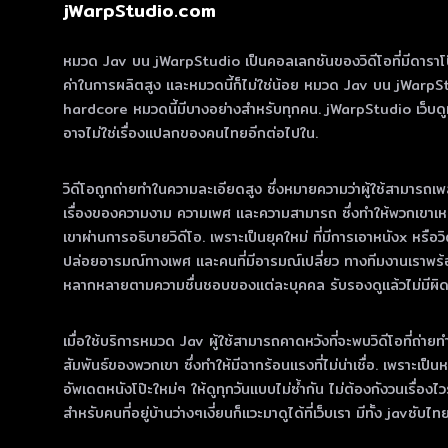
jWarpStudio.com
หมวด Jav บน jWarpStudio เป็นคอลเลกชันของวิดีโอที่มีดาราโป๊ญี่ปุ่
ค่าในการผลิตสูง และหมวดนี้ก็ไม่ใช่น้อย หมวด Jav บน jWarpS
hardcore หมวดนี้มีบางอย่างสําหรับทุกคน. jWarpStudio เว็บดูหนั
อาจไม่ใช่เรื่องแปลกของคนไทยอีกต่อไปใน.
วิดีโอถูกถ่ายทําในความละเอียดสูง ซึ่งหมายความว่าผู้ใช้สามารถเพล
เรื่องของความงาม ความเพศ และความสามารถ ซึ่งทําให้พวกเขาเหมา
เขาผ่านการอธิบายวิดีโอ. เพราะเป็นยุคใหม่ ที่มีการเอาหนังx หรือ
ปล่อยอารมณ์ทางเพศ และคนที่มีอารมณ์เปลี่ยว ทางทีมงานเราพร้อ
หลากหลายตามความชื่นชอบของแต่ละบุคคล รับรองดูแล้วไม่มีผิดหว
เมื่อใช้บริการหมวด Jav ผู้ใช้สามารถคาดหวังที่จะพบวิดีโอที่ถ่ายท
สัมพันธ์ของพวกเขา ซึ่งทําให้มีฉากร้อนแรงที่ไม่น่าเชื่อ. เพราะเป
อัพเดตหนังโป๊ะใหม่ๆ ให้ดูทุกวันแบบไม่ซ้ำกัน ไม่ต้องกังวนเรื่
สำหรับคนที่อยู่บ้านว่างๆเงี่ยนก็แวะมาดูได้ที่เว็บเรา มีทั้ง javซับไ