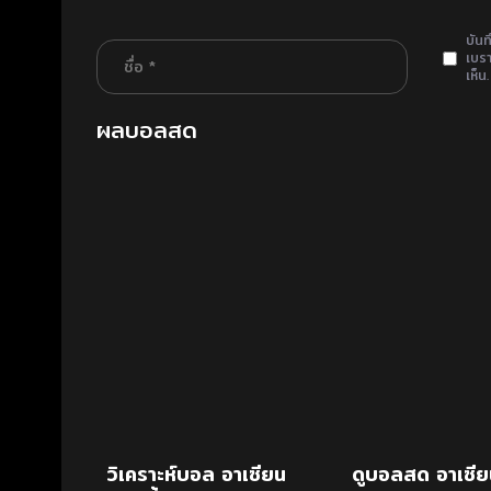
บันท
เบรา
เห็น.
ผลบอลสด
วิเคราะห์บอล อาเซียน
ดูบอลสด อาเซีย