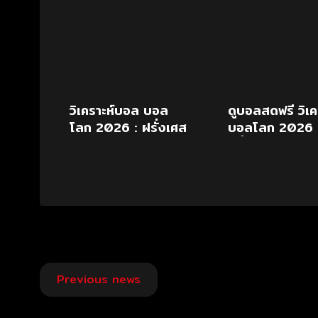
วิเคราะห์บอล บอล
ดูบอลสดฟรี วิเค
โลก 2026 : ฝรั่งเศส
บอลโลก 2026
vs อังกฤษ
ฝรั่งเศส พบ อั
19 ก.ค.69
Post
Previous news
navigation