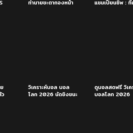
S
ทำนายชะตากองหน้า
แชมเปี้ยนชิพ : ที
เชลซี หลังคว้า “แดน
ชาติไทย -vs- ที
นี่ เวลเบ็ค”
มาเลเซีย
าย
วิเคราะห์บอล บอล
ดูบอลสดฟรี วิเคร
ัว
โลก 2026 นัดชิงชนะ
บอลโลก 2026
 2026
เลิศ : สเปน Vs อาร์
สเปน พบ อาร์เจน
เจนติน่า
นัดชิงฯ 20 ก.ค