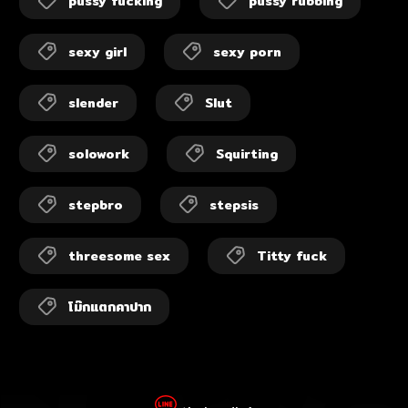
pussy fucking
pussy rubbing
sexy girl
sexy porn
slender
Slut
solowork
Squirting
stepbro
stepsis
threesome sex
Titty fuck
โม๊กแตกคาปาก