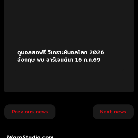
ดูบอลสดฟรี วิเคราะห์บอลโลก 2026
อังกฤษ พบ อาร์เจนตินา 16 ก.ค.69
Post
Previous news
Next news
navigation
jWarpStudio.com