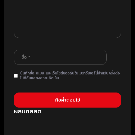
บันทึกชื่อ อีเมล และเว็บไซต์ของฉันในเบราว์เซอร์นี้สำหรับครั้งต่อ
ไปที่ฉันแสดงความคิดเห็น.
ผลบอลสด