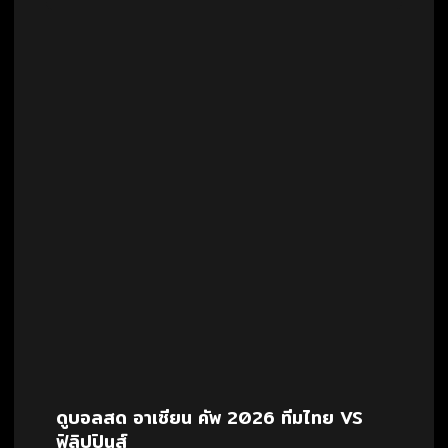
ดูบอลสด อาเซียน คัพ 2026 ทีมไทย VS
ฟิลิปปินส์