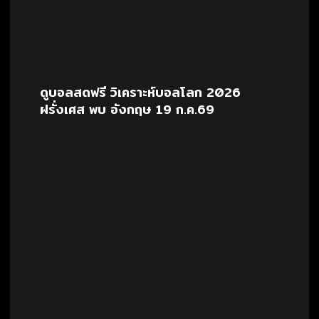
ดูบอลสดฟรี วิเคราะห์บอลโลก 2026
ฝรั่งเศส พบ อังกฤษ 19 ก.ค.69