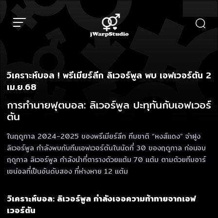
Skip
to
content
วิเคราะห์บอล ! พรีเมียร์ลีก ลิเวอร์พูล พบ เอฟเวอร์ตัน 2
เม.ย.68
การทำนายฟุตบอล: ลิเวอร์พูล ปะทุทันกับเอฟเวอร์
ตัน
ในฤดูกาล 2024-2025 ของพรีเมียร์ลีก ทีมชาติ “หงส์แดง” จ่าฝูง
ลิเวอร์พูล กำลังพบกับทีมเอฟเวอร์ตันในนัดที่ 30 ของฤดูกาล ก่อนจบ
ฤดูกาล ลิเวอร์พูล กำลังนำที่ตารางด้วยแต้ม 70 แต้ม ตามด้วยทีมอาร์
เซน่อลที่เป็นอันดับสอง ที่ห่างหาย 12 แต้ม
วิเคราะห์บอล: ลิเวอร์พูล กำลังเจอความท้าทายจากเอฟ
เวอร์ตัน