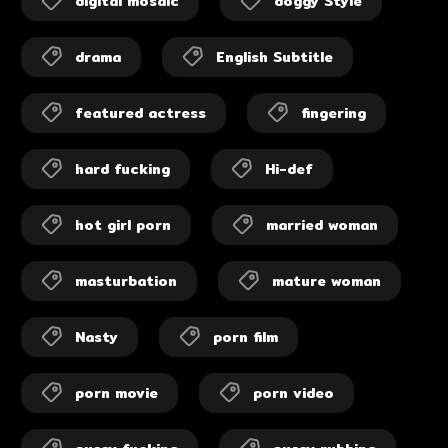
digital mosaic
doggy Style
drama
English Subtitle
featured actress
fingering
hard fucking
Hi-def
hot girl porn
married woman
masturbation
mature woman
Nasty
porn film
porn movie
porn video