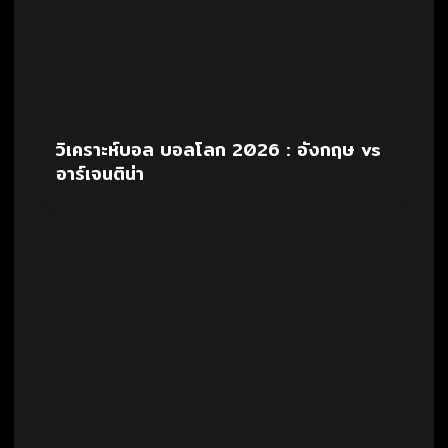
วิเคราะห์บอล บอลโลก 2026 : อังกฤษ vs
อาร์เจนติน่า