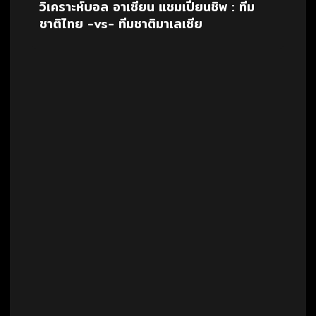
วิเคราะห์บอล อาเซียน แชมเปี้ยนชิพ : ทีม
ชาติไทย -vs- ทีมชาติมาเลเซีย