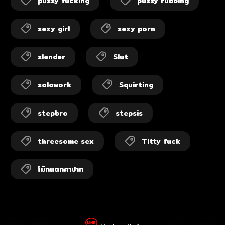
pussy fucking
pussy rubbing
sexy girl
sexy porn
slender
Slut
solowork
Squirting
stepbro
stepsis
threesome sex
Titty fuck
โม๊กแตกคาปาก