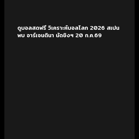
ดูบอลสดฟรี วิเคราะห์บอลโลก 2026 สเปน
พบ อาร์เจนตินา นัดชิงฯ 20 ก.ค.69