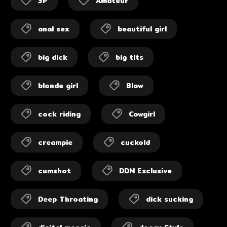
3P
Amateur
anal sex
beautiful girl
big dick
big tits
blonde girl
Blow
cock riding
Cowgirl
creampie
cuckold
cumshot
DDM Exclusive
Deep Throating
dick sucking