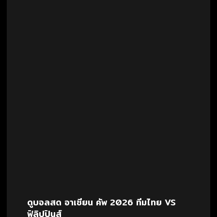
ดูบอลสด อาเซียน คัพ 2026 ทีมไทย VS
ฟิลิปปินส์