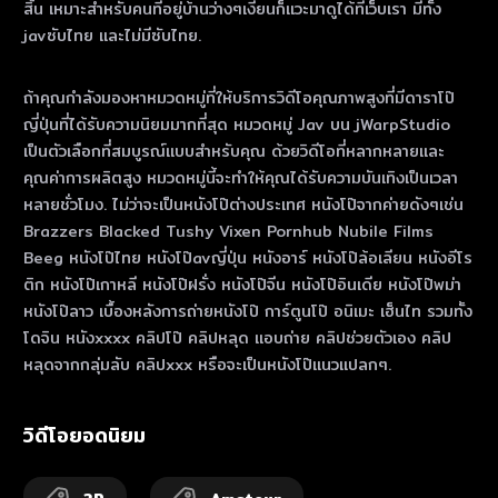
สิ้น เหมาะสำหรับคนที่อยู่บ้านว่างๆเงี่ยนก็แวะมาดูได้ที่เว็บเรา มีทั้ง
javซับไทย และไม่มีซับไทย.
ถ้าคุณกําลังมองหาหมวดหมู่ที่ให้บริการวิดีโอคุณภาพสูงที่มีดาราโป๊
ญี่ปุ่นที่ได้รับความนิยมมากที่สุด หมวดหมู่ Jav บน jWarpStudio
เป็นตัวเลือกที่สมบูรณ์แบบสําหรับคุณ ด้วยวิดีโอที่หลากหลายและ
คุณค่าการผลิตสูง หมวดหมู่นี้จะทําให้คุณได้รับความบันเทิงเป็นเวลา
หลายชั่วโมง. ไม่ว่าจะเป็นหนังโป๊ต่างประเทศ หนังโป๊จากค่ายดังๆเช่น
Brazzers Blacked Tushy Vixen Pornhub Nubile Films
Beeg หนังโป๊ไทย หนังโป๊avญี่ปุ่น หนังอาร์ หนังโป๊ล้อเลียน หนังอีโร
ติก หนังโป๊เกาหลี หนังโป๊ฝรั่ง หนังโป๊จีน หนังโป๊อินเดีย หนังโป๊พม่า
หนังโป๊ลาว เบื้องหลังการถ่ายหนังโป๊ การ์ตูนโป๊ อนิเมะ เฮ็นไท รวมทั้ง
โดจิน หนังxxxx คลิปโป๊ คลิปหลุด แอบถ่าย คลิปช่วยตัวเอง คลิป
หลุดจากกลุ่มลับ คลิปxxx หรือจะเป็นหนังโป๊แนวแปลกๆ.
วิดีโอยอดนิยม