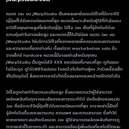
หมวด Jav บน jWarpStudio เป็นคอลเลกชันของวิดีโอที่มีดาราโป๊
ญี่ปุ่นที่ได้รับความนิยมมากที่สุด หมวดนี้เหมาะสําหรับผู้ใช้ที่กําลังมอง
หาวิดีโอคุณภาพสูงที่ผลิตในญี่ปุ่น วิดีโอ Jav เป็นที่รู้จักกันดีด้วย
ความคุ้มค่าในการผลิตสูง และหมวดนี้ก็ไม่ใช่น้อย หมวด Jav บน
jWarpStudio ให้บริการวิดีโอที่หลากหลายเพื่อตอบสนองความชอบ
และความชอบที่แตกต่างกัน ตั้งแต่ฉาก masturbation solo ถึง
ฉากเซ็กซ์ hardcore หมวดนี้มีบางอย่างสําหรับทุกคน.
jWarpStudio เว็บดูหนังโป๊ XXX ยอดนิยมที่มาแรงที่สุด ดูกันแบบ
ไม่มีสะดุด ดูได้100%แน่นอน โหลดไวทันใจท่านผู้ชม ว่าด้วยเรื่องเซ็ก
ส์ในปัจจุบันนี้ สิ่งอนาจารอาจไม่ใช่เรื่องแปลกของคนไทยอีกต่อไปใน.
วิดีโอถูกถ่ายทําในความละเอียดสูง ซึ่งหมายความว่าผู้ใช้สามารถ
เพลิดเพลินกับทุกรายละเอียดของการกระทําได้ ข้อดีหลักของหมวด
Jav คือมีดาราโป๊ญี่ปุ่นที่ได้รับความนิยมมากที่สุด ดาราเหล่านี้เป็นที่
รู้จักกันในเรื่องของความงาม ความเพศ และความสามารถ ซึ่งทําให้
พวกเขาเหมาะสมสําหรับหมวด Jav ผู้ใช้สามารถเพลิดเพลินกับการดู
ดาราเหล่านี้ในการกระทํา และสามารถเรียนรู้เพิ่มเติมเกี่ยวกับชีวิตและ