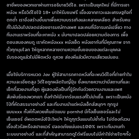
อาชีพของพวกเขาผ่านการอธิบายวิดีโอ. เพราะเป็นยุคใหม่ ที่มีการเอา
หนังx หรือวิดีโอโป๊ 18+ มาให้รับชมฟรี เนื่องจากภาวะและเศรษฐกิจที่
ตกต่ำ เราจึงสร้างขึ้นมาเพื่อความบรรเทิงและคลายเคลียด สำหรับคน
ที่ไม่มีเงินไปปลดปล่อยอารมณ์ทางเพศ และคนที่มีอารมณ์เปลี่ยว ทาง
ทีมงานเราพร้อมที่จะหาหนัง x มันๆมาปลดปล่อยความต้องการ เพื่อ
ตอบสนองคนดู เราคัดหนังxxx หนังเย็ด หนังเอากันที่มีคุณภาพ จาก
ทั่วทุกมุมโลก ให้ดูหลากหลายตามความชื่นชอบของแต่ละบุคคล
รับรองดูแล้วไม่มีผิดหวัง ดูควย ส่องหีแล้วมีความเสียวแน่นอน.
เมื่อใช้บริการหมวด Jav ผู้ใช้สามารถคาดหวังที่จะพบวิดีโอที่ถ่ายทําใน
ความละเอียดสูง วิดีโอถูกผลิตในญี่ปุ่น ซึ่งหมายความว่ามีสถานที่และ
เซ็ทที่สวยงามที่สุด ผู้แสดงยังเป็นที่รู้จักกันด้วยความงามและเพศ
สัมพันธ์ของพวกเขา ซึ่งทําให้มีฉากร้อนแรงที่ไม่น่าเชื่อ. เพราะเป็นหนัง
โป้ที่คัดสรรมาอย่างดี และทีมงานนำแต่หนังเอ็กส์สนุกๆ ทุกรูป
แบบxxx ทั้งหีทั้งควยเห็นชัดแบบ pornhd มีทั้งเซ็นเซอร์และไม่
เซ็นเซอร์ อัพเดตหนังโป๊ะใหม่ๆ ให้ดูทุกวันแบบไม่ซ้ำกัน ไม่ต้องกังวน
เรื่องไวรัสหรือสปายแวร์ ปลอดภัยแน่นอน100% เพราะทีมงานทำ
ระบบมาอย่างดี และที่สำคัญสามารถดูได้ฟรีแบบไม่มีค่าใช้จ่ายใดๆทั้ง