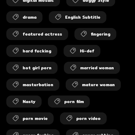
digital mosaic
doggy Style
drama
English Subtitle
featured actress
fingering
hard fucking
Hi-def
hot girl porn
married woman
masturbation
mature woman
Nasty
porn film
porn movie
porn video