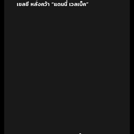
เชลซี หลังคว้า “แดนนี่ เวลเบ็ค”