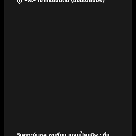
ทู) -vs- เซาท์แฮมป์ตัน (แชมเปี้ยนชิพ)
วิเคราะห์บอล อาเซียน แชมเปี้ยนชิพ : ทีม