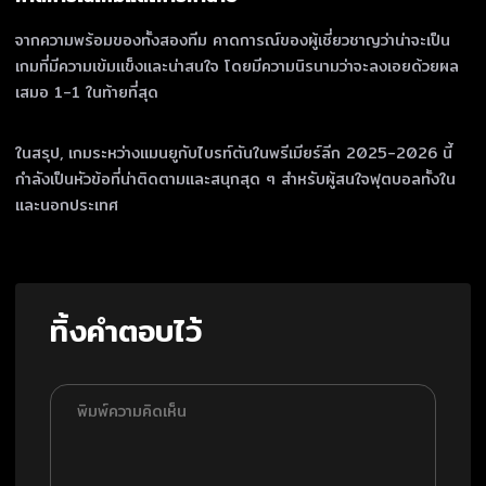
จากความพร้อมของทั้งสองทีม คาดการณ์ของผู้เชี่ยวชาญว่าน่าจะเป็น
เกมที่มีความเข้มแข็งและน่าสนใจ โดยมีความนิรนามว่าจะลงเอยด้วยผล
เสมอ 1-1 ในท้ายที่สุด
ในสรุป, เกมระหว่างแมนยูกับไบรท์ตันในพรีเมียร์ลีก 2025-2026 นี้
กำลังเป็นหัวข้อที่น่าติดตามและสนุกสุด ๆ สำหรับผู้สนใจฟุตบอลทั้งใน
และนอกประเทศ
ทิ้งคำตอบไว้