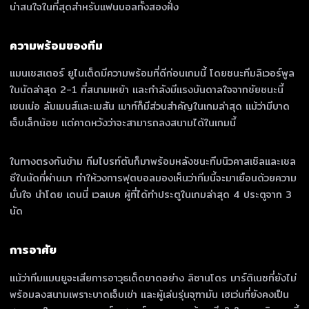
น่าสนใจในที่สุดสำหรับแฟนบอลทั้งสองฝั่ง
ความพร้อมของทีม
แมนเชสเตอร์ ยูไนเต็ดมีความพร้อมที่ดีก่อนเกมนี้ โดยชนะทีมลิเวอร์พูล
ในนัดล่าสุด 2-1 ที่สนามเหย้า และกำลังมีแรงบันดาลใจจากชัยชนะนี้
เซนเน่อ ลัมเมนส์และเมสัน เมาท์ก็มีส่วนสำคัญในเกมล่าสุด แม้ว่ามีบาด
เจ็บเล็กน้อย แต่คาดหวังว่าจะสามารถลงสนามได้ในเกมนี้
ในทางตรงกันข้าม ทีมไบรท์ตันก็มาพร้อมหลังชนะทีมนิวคาสเซิลและเชล
ซีในนัดที่ผ่านมา ทำให้วงการฟุตบอลมองเห็นว่าทีมนี้จะมาเยือนด้วยความ
มั่นใจ นำโดย เดนนี่ เวลเบค ผู้ที่ได้ทำประตูในเกมล่าสุด 4 ประตูจาก 3
นัด
การอาศัย
แม้ว่าทีมแมนยูจะเสียการอาวุธเด็ดขาดอย่าง ลิซานโดร มาร์ติเนซที่ยังไม่
พร้อมลงสนามเพราะบาดเจ็บเข่า และผู้เล่นรุ่นจุฑามัน เฮเว่นที่ยังคงเป็น