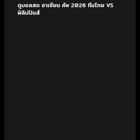
ดูบอลสด อาเซียน คัพ 2026 ทีมไทย VS
ฟิลิปปินส์