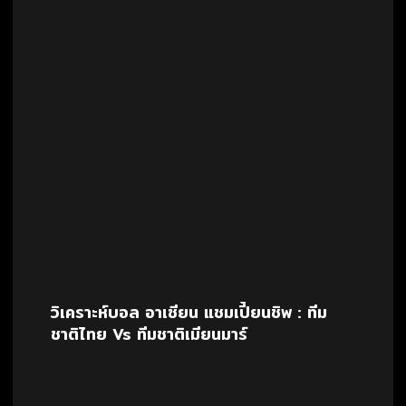
วิเคราะห์บอล อาเซียน แชมเปี้ยนชิพ : ทีม
ชาติไทย Vs ทีมชาติเมียนมาร์