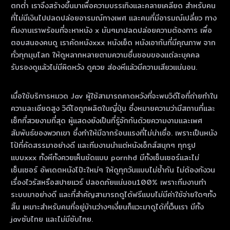
ตกต่ำ เราจึงสร้างขึ้นมาเพื่อความบรรเทิงและคลายเคลียด สำหรับคน
ที่ไม่มีเงินไปปลดปล่อยอารมณ์ทางเพศ และคนที่มีอารมณ์เปลี่ยว ทาง
ทีมงานเราพร้อมที่จะหาหนัง x มันๆมาปลดปล่อยความต้องการ เพื่อ
ตอบสนองคนดู เราคัดหนังxxx หนังเย็ด หนังเอากันที่มีคุณภาพ จาก
ทั่วทุกมุมโลก ให้ดูหลากหลายตามความชื่นชอบของแต่ละบุคคล
รับรองดูแล้วไม่มีผิดหวัง ดูควย ส่องหีแล้วมีความเสียวแน่นอน.
เมื่อใช้บริการหมวด Jav ผู้ใช้สามารถคาดหวังที่จะพบวิดีโอที่ถ่ายทําใน
ความละเอียดสูง วิดีโอถูกผลิตในญี่ปุ่น ซึ่งหมายความว่ามีสถานที่และ
เซ็ทที่สวยงามที่สุด ผู้แสดงยังเป็นที่รู้จักกันด้วยความงามและเพศ
สัมพันธ์ของพวกเขา ซึ่งทําให้มีฉากร้อนแรงที่ไม่น่าเชื่อ. เพราะเป็นหนัง
โป้ที่คัดสรรมาอย่างดี และทีมงานนำแต่หนังเอ็กส์สนุกๆ ทุกรูป
แบบxxx ทั้งหีทั้งควยเห็นชัดแบบ pornhd มีทั้งเซ็นเซอร์และไม่
เซ็นเซอร์ อัพเดตหนังโป๊ะใหม่ๆ ให้ดูทุกวันแบบไม่ซ้ำกัน ไม่ต้องกังวน
เรื่องไวรัสหรือสปายแวร์ ปลอดภัยแน่นอน100% เพราะทีมงานทำ
ระบบมาอย่างดี และที่สำคัญสามารถดูได้ฟรีแบบไม่มีค่าใช้จ่ายใดๆทั้ง
สิ้น เหมาะสำหรับคนที่อยู่บ้านว่างๆเงี่ยนก็แวะมาดูได้ที่เว็บเรา มีทั้ง
javซับไทย และไม่มีซับไทย.