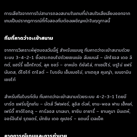
การเสียใจจากการไม่สามารถลงสนามในเกมที่น่าสนใจเสียเสียงออกจาก
เกมเป็นปรากฏการณ์ที่ทั้งสองทีมต้องเผชิญหน้าในฤดูกาลนี้
ทีมที่คาดว่าจะเข้าสนาม
จากการวิเคราะห์ฟุตบอลวันนี้คู่ สำหรับแมนยู ทีมคาดว่าจะเข้าสนามด้วย
ระบบ 3-4-2-1 ซึ่งประกอบไปด้วยเซนเน่อ ลัมเมนส์ – มัทไธจส เดอ ลิ
กต์, แฮร์รี่ แม็กไกวร์, ลุค ชอว์ – อาหมัด ดิยัลโล่, กาเซมีโร่, บรูโน่ แฟร์
นันดส, ดีโอโก้ ดาโลต์ – ไบรอัน เอ็มเบอโม่, มาเตอุส คุนญ่า, เบนจามิน
เชชโก้
สำหรับทีมไบรท์ตัน ทีมคาดว่าจะเข้าสนามด้วยระบบ 4-2-3-1 โดยมี
บาร์ต แฟร์บรู๊กเก้น – มัตส์ วีฟเฟอร์, ลูอิส ดังค์, ยาน-พอล ฟาน เฮ็คเค่,
เฟร์ดี้ คาดิโอกลู – คาร์ลอส บาเลบา, ยาซิน อายารี่ – ยานคูบา มินเตห์,
จอร์จินโย่ รุตแตร์, มักซิม เดอ คูเปอร์ – แดนนี่ เวลเบ็ค
คาดการณ์เกมและการทำนาย