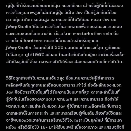
ญี่ปุ่นที่ได้รับความนิยมมากที่สุด หมวดนี้เหมาะสําหรับผู้ใช้ที่กําลังมอง
หาวิดีโอคุณภาพสูงที่ผลิตในญี่ปุ่น วิดีโอ Jav เป็นที่รู้จักกันดีด้วย
ความคุ้มค่าในการผลิตสูง และหมวดนี้ก็ไม่ใช่น้อย หมวด Jav บน
jWarpStudio ให้บริการวิดีโอที่หลากหลายเพื่อตอบสนองความชอบ
และความชอบที่แตกต่างกัน ตั้งแต่ฉาก masturbation solo ถึง
ฉากเซ็กซ์ hardcore หมวดนี้มีบางอย่างสําหรับทุกคน.
jWarpStudio เว็บดูหนังโป๊ XXX ยอดนิยมที่มาแรงที่สุด ดูกันแบบ
ไม่มีสะดุด ดูได้100%แน่นอน โหลดไวทันใจท่านผู้ชม ว่าด้วยเรื่องเซ็ก
ส์ในปัจจุบันนี้ สิ่งอนาจารอาจไม่ใช่เรื่องแปลกของคนไทยอีกต่อไปใน.
วิดีโอถูกถ่ายทําในความละเอียดสูง ซึ่งหมายความว่าผู้ใช้สามารถ
เพลิดเพลินกับทุกรายละเอียดของการกระทําได้ ข้อดีหลักของหมวด
Jav คือมีดาราโป๊ญี่ปุ่นที่ได้รับความนิยมมากที่สุด ดาราเหล่านี้เป็นที่
รู้จักกันในเรื่องของความงาม ความเพศ และความสามารถ ซึ่งทําให้
พวกเขาเหมาะสมสําหรับหมวด Jav ผู้ใช้สามารถเพลิดเพลินกับการดู
ดาราเหล่านี้ในการกระทํา และสามารถเรียนรู้เพิ่มเติมเกี่ยวกับชีวิตและ
อาชีพของพวกเขาผ่านการอธิบายวิดีโอ. เพราะเป็นยุคใหม่ ที่มีการเอา
หนังx หรือวิดีโอโป๊ 18+ มาให้รับชมฟรี เนื่องจากภาวะและเศรษฐกิจที่