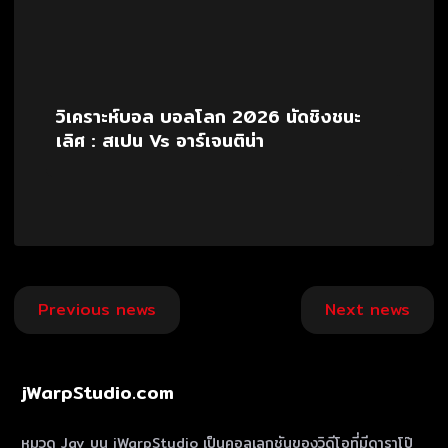
วิเคราะห์บอล บอลโลก 2026 นัดชิงชนะ
เลิศ : สเปน Vs อาร์เจนติน่า
Post
Previous news
Next news
navigation
jWarpStudio.com
หมวด Jav บน jWarpStudio เป็นคอลเลกชันของวิดีโอที่มีดาราโป๊