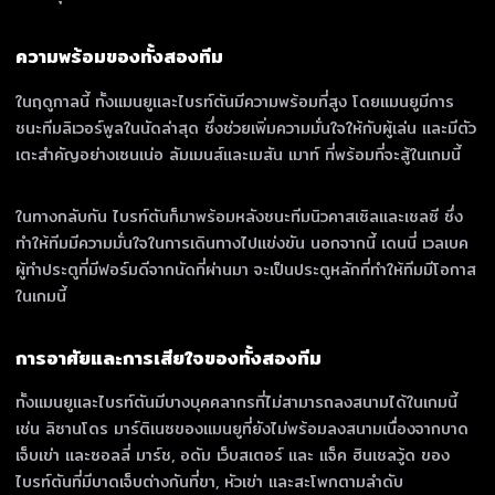
ความพร้อมของทั้งสองทีม
ในฤดูกาลนี้ ทั้งแมนยูและไบรท์ตันมีความพร้อมที่สูง โดยแมนยูมีการ
ชนะทีมลิเวอร์พูลในนัดล่าสุด ซึ่งช่วยเพิ่มความมั่นใจให้กับผู้เล่น และมีตัว
เตะสำคัญอย่างเซนเน่อ ลัมเมนส์และเมสัน เมาท์ ที่พร้อมที่จะสู้ในเกมนี้
ในทางกลับกัน ไบรท์ตันก็มาพร้อมหลังชนะทีมนิวคาสเซิลและเชลซี ซึ่ง
ทำให้ทีมมีความมั่นใจในการเดินทางไปแข่งขัน นอกจากนี้ เดนนี่ เวลเบค
ผู้ทำประตูที่มีฟอร์มดีจากนัดที่ผ่านมา จะเป็นประตูหลักที่ทำให้ทีมมีโอกาส
ในเกมนี้
การอาศัยและการเสียใจของทั้งสองทีม
ทั้งแมนยูและไบรท์ตันมีบางบุคคลากรที่ไม่สามารถลงสนามได้ในเกมนี้
เช่น ลิซานโดร มาร์ติเนซของแมนยูที่ยังไม่พร้อมลงสนามเนื่องจากบาด
เจ็บเข่า และซอลลี่ มาร์ช, อดัม เว็บสเตอร์ และ แจ็ค ฮินเชลวู้ด ของ
ไบรท์ตันที่มีบาดเจ็บต่างกันที่ขา, หัวเข่า และสะโพกตามลำดับ