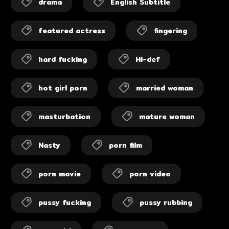
drama
English Subtitle
featured actress
fingering
hard fucking
Hi-def
hot girl porn
married woman
masturbation
mature woman
Nasty
porn film
porn movie
porn video
pussy fucking
pussy rubbing