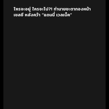
ใครจะอยู่ ใครจะไป?! ทำนายชะตากองหน้า
เชลซี หลังคว้า “แดนนี่ เวลเบ็ค”