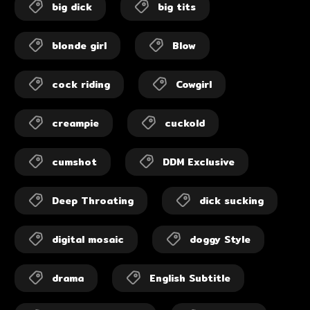
big dick
big tits
blonde girl
Blow
cock riding
Cowgirl
creampie
cuckold
cumshot
DDM Exclusive
Deep Throating
dick sucking
digital mosaic
doggy Style
drama
English Subtitle