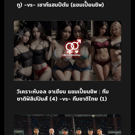
ทู) -vs- เซาท์แฮมป์ตัน (แชมเปี้ยนชิพ)
วิเคราะห์บอล อาเซียน แชมเปี้ยนชิพ : ทีม
ชาติฟิลิปปินส์ (4) -vs- ทีมชาติไทย (1)