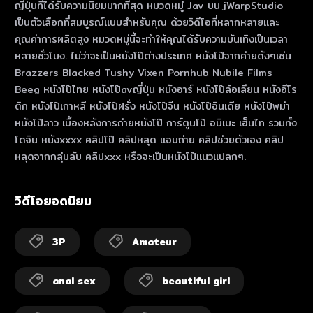
ญี่ปุ่นที่ได้รับความนิยมมากที่สุด หมวดหมู่ Jav บน jWarpStudio
เป็นตัวเลือกที่สมบูรณ์แบบสําหรับคุณ ด้วยวิดีโอที่หลากหลายและ
คุณค่าการผลิตสูง หมวดหมู่นี้จะทําให้คุณได้รับความบันเทิงเป็นเวลา
หลายชั่วโมง. ไม่ว่าจะเป็นหนังโป๊ต่างประเทศ หนังโป๊จากค่ายดังๆเช่น
Brazzers Blacked Tushy Vixen Pornhub Nubile Films
Beeg หนังโป๊ไทย หนังโป๊avญี่ปุ่น หนังอาร์ หนังโป๊ล้อเลียน หนังอีโร
ติก หนังโป๊เกาหลี หนังโป๊ฝรั่ง หนังโป๊จีน หนังโป๊อินเดีย หนังโป๊พม่า
หนังโป๊ลาว เบื้องหลังการถ่ายหนังโป๊ การ์ตูนโป๊ อนิเมะ เฮ็นไท รวมทั้ง
โดจิน หนังxxxx คลิปโป๊ คลิปหลุด แอบถ่าย คลิปช่วยตัวเอง คลิป
หลุดจากกลุ่มลับ คลิปxxx หรือจะเป็นหนังโป๊แนวแปลกๆ.
วิดีโอยอดนิยม
3P
Amateur
anal sex
beautiful girl