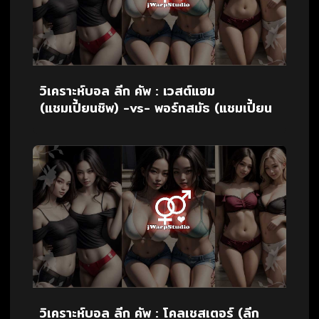
วิเคราะห์บอล ลีก คัพ : เวสต์แฮม
(แชมเปี้ยนชิพ) -vs- พอร์ทสมัธ (แชมเปี้ยน
ชิพ)
วิเคราะห์บอล ลีก คัพ : โคลเชสเตอร์ (ลีก