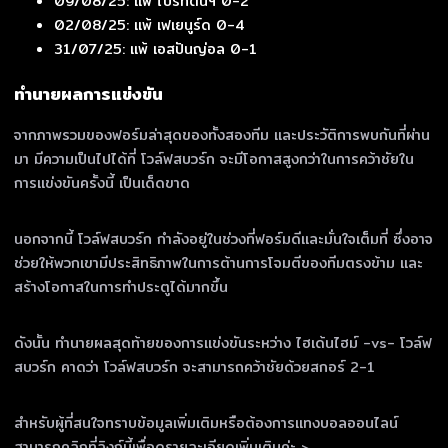
09/08/25: แพ้ ไบรท์ตันฯ 0-2
02/08/25: แพ้ เฟเยนูร์ด 0-4
31/07/25: แพ้ เอสปันญ่อล 0-1
ทำนายผลการแข่งขัน
จากภาพรวมของฟอร์มล่าสุดของทั้งสองทีม และประวัติการพบกันที่ผ่าน
มา มีความเป็นไปได้ที่ โวล์ฟสบวร์ก จะมีโอกาสสูงกว่าในการคว้าชัยใน
การแข่งขันครั้งนี้ เป็นเด็ดขาด
นอกจากนี้ โวล์ฟสบวร์ก กำลังอยู่ในช่วงที่ฟอร์มดีและมั่นใจเต็มที่ ซึ่งอาจ
ช่วยให้พวกเขามีประสิทธิภาพในการต้านการโจมตีของทีมตรงข้าม และ
สร้างโอกาสในการทำประตูได้มากขึ้น
ดังนั้น ทำนายผลสุดท้ายของการแข่งขันระหว่าง ไฮเด้นไฮม์ -vs- โวล์ฟ
สบวร์ก คาดว่า โวล์ฟสบวร์ก จะสามารถคว้าชัยด้วยสกอร์ 2-1
สำหรับผู้ที่สนใจทราบข้อมูลเพิ่มเติมหรือต้องการแทงบอลออนไลน์
สามารถคลิกที่ลิงก์นี้เพื่อดูรายละเอียดเพิ่มเติมค่ะ >