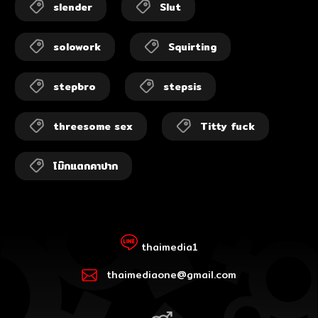
slender
Slut
solowork
Squirting
stepbro
stepsis
threesome sex
Titty fuck
โม๊กแตกคาปาก
thaimedia1
thaimediaone@gmail.com