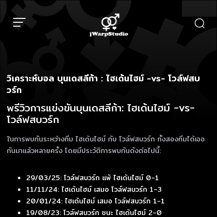
Skip
to
content
วิเคราะห์บอล บุนเดสลีก้า : ไฮเด้นไฮม์ -vs- โวล์ฟสบ
วร์ก
พรีวิวการแข่งขันบุนเดสลีก้า: ไฮเด้นไฮม์ -vs-
โวล์ฟสบวร์ก
ในการพบกันระหว่างทีม ไฮเด้นไฮม์ กับ โวล์ฟสบวร์ก ทั้งสองทีมได้เจอ
กันมาแล้วหลายครั้ง โดยมีประวัติการพบกันดังต่อไปนี้:
29/03/25: โวล์ฟสบวร์ก แพ้ ไฮเด้นไฮม์ 0-1
11/11/24: ไฮเด้นไฮม์ เสมอ โวล์ฟสบวร์ก 1-3
20/01/24: ไฮเด้นไฮม์ เสมอ โวล์ฟสบวร์ก 1-1
19/08/23: โวล์ฟสบวร์ก ชนะ ไฮเด้นไฮม์ 2-0