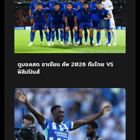
ดูบอลสด อาเซียน คัพ 2026 ทีมไทย VS
ฟิลิปปินส์