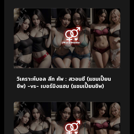
วิเคราะห์บอล ลีก คัพ : สวอนซี (แชมเปี้ยน
ชิพ) -vs- เบอร์มิงแฮม (แชมเปี้ยนชิพ)