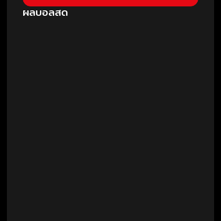
ผลบอลสด