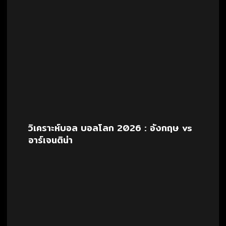
วิเคราะห์บอล บอลโลก 2026 : อังกฤษ vs
อาร์เจนติน่า