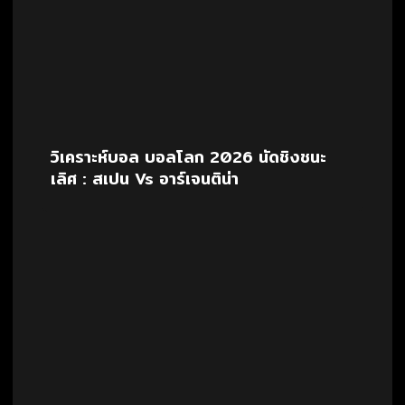
วิเคราะห์บอล บอลโลก 2026 นัดชิงชนะ
เลิศ : สเปน Vs อาร์เจนติน่า