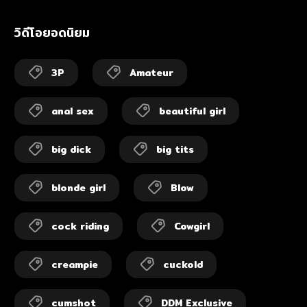
วิดีโอยอดนิยม
3P
Amateur
anal sex
beautiful girl
big dick
big tits
blonde girl
Blow
cock riding
Cowgirl
creampie
cuckold
cumshot
DDM Exclusive