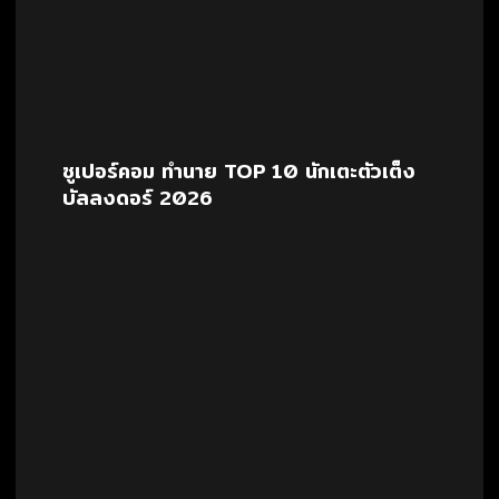
ซูเปอร์คอม ทำนาย TOP 10 นักเตะตัวเต็ง
บัลลงดอร์ 2026