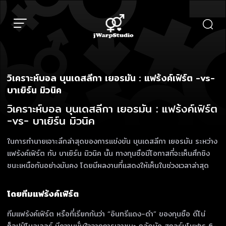
Skip
to
content
วิเคราะห์บอล บุนเดสลีกา เยอรมัน : แฟร้งค์เฟิร์ต -vs-
บาเยิร์น มิวนิค
วิเคราะห์บอล บุนเดสลีกา เยอรมัน : แฟร้งค์เฟิร์ต
-vs- บาเยิร์น มิวนิค
ในการทำนายเจาะลึกล่าสุดของการแข่งขัน บุนเดสลีกา เยอรมัน ระหว่าง
แฟร้งค์เฟิร์ต กับ บาเยิร์น มิวนิค นั้น ทางกุนซือมีโอกาสที่จะเห็นศึกชิง
ชนะเหนือกันอย่างมันคง โดยมีผลงานที่แสดงให้เห็นในช่วงเวลาล่าสุด
โดยทีมแฟร้งค์เฟิร์ต
ทีมแฟร้งค์เฟิร์ต หรือที่เรียกกันว่า “อินทรีแดง-ดำ” ของกุนซือ ดีโน่