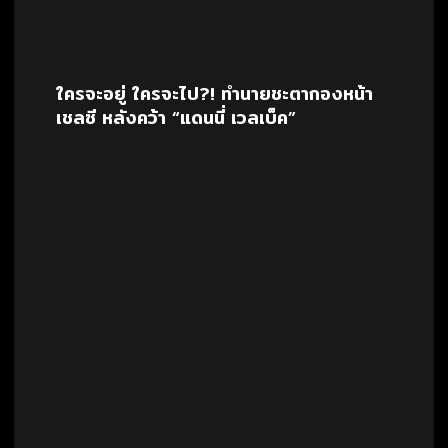
ใครจะอยู่ ใครจะไป?! ทำนายชะตากองหน้า
เชลซี หลังคว้า “แดนนี่ เวลเบ็ค”