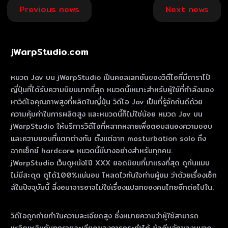
Post
Previous news
Next news
navigation
jWarpStudio.com
หมวด Jav บน jWarpStudio เป็นคอลเลกชันของวิดีโอที่มีดาราโป๊
ญี่ปุ่นที่ได้รับความนิยมมากที่สุด หมวดนี้เหมาะสําหรับผู้ใช้ที่กําลังมอง
หาวิดีโอคุณภาพสูงที่ผลิตในญี่ปุ่น วิดีโอ Jav เป็นที่รู้จักกันดีด้วย
ความคุ้มค่าในการผลิตสูง และหมวดนี้ก็ไม่ใช่น้อย หมวด Jav บน
jWarpStudio ให้บริการวิดีโอที่หลากหลายเพื่อตอบสนองความชอบ
และความชอบที่แตกต่างกัน ตั้งแต่ฉาก masturbation solo ถึง
ฉากเซ็กซ์ hardcore หมวดนี้มีบางอย่างสําหรับทุกคน.
jWarpStudio เว็บดูหนังโป๊ XXX ยอดนิยมที่มาแรงที่สุด ดูกันแบบ
ไม่มีสะดุด ดูได้100%แน่นอน โหลดไวทันใจท่านผู้ชม ว่าด้วยเรื่องเซ็ก
ส์ในปัจจุบันนี้ สิ่งอนาจารอาจไม่ใช่เรื่องแปลกของคนไทยอีกต่อไปใน.
วิดีโอถูกถ่ายทําในความละเอียดสูง ซึ่งหมายความว่าผู้ใช้สามารถ