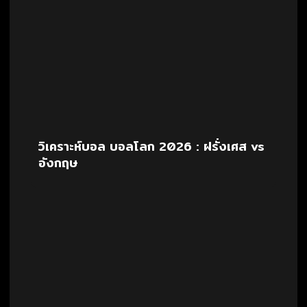
วิเคราะห์บอล บอลโลก 2026 : ฝรั่งเศส vs
อังกฤษ