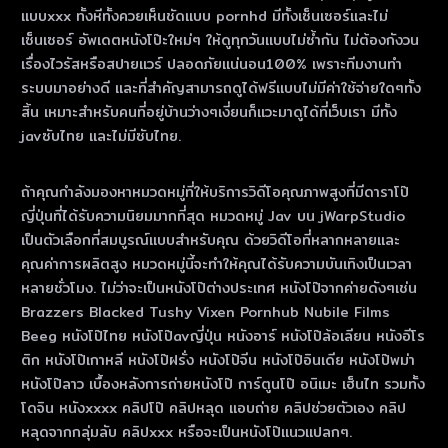
แบบxxx ทั้งหีทั้งควยเห็นชัดแบบ pornhd มีทั้งเซ็นเซอร์และไม่
เซ็นเซอร์ อัพเดตหนังโป๊ะใหม่ๆ ให้ดูทุกวันแบบไม่ซ้ำกัน ไม่ต้องกังวน
เรื่องไวรัสหรือสปายแวร์ ปลอดภัยแน่นอน100% เพราะทีมงานทำ
ระบบมาอย่างดี และที่สำคัญสามารถดูได้ฟรีแบบไม่มีค่าใช้จ่ายใดๆทั้ง
สิ้น เหมาะสำหรับคนที่อยู่บ้านว่างๆเงี่ยนก็แวะมาดูได้ที่เว็บเรา มีทั้ง
javซับไทย และไม่มีซับไทย.
ถ้าคุณกําลังมองหาหมวดหมู่ที่ให้บริการวิดีโอคุณภาพสูงที่มีดาราโป๊
ญี่ปุ่นที่ได้รับความนิยมมากที่สุด หมวดหมู่ Jav บน jWarpStudio
เป็นตัวเลือกที่สมบูรณ์แบบสําหรับคุณ ด้วยวิดีโอที่หลากหลายและ
คุณค่าการผลิตสูง หมวดหมู่นี้จะทําให้คุณได้รับความบันเทิงเป็นเวลา
หลายชั่วโมง. ไม่ว่าจะเป็นหนังโป๊ต่างประเทศ หนังโป๊จากค่ายดังๆเช่น
Brazzers Blacked Tushy Vixen Pornhub Nubile Films
Beeg หนังโป๊ไทย หนังโป๊avญี่ปุ่น หนังอาร์ หนังโป๊ล้อเลียน หนังอีโร
ติก หนังโป๊เกาหลี หนังโป๊ฝรั่ง หนังโป๊จีน หนังโป๊อินเดีย หนังโป๊พม่า
หนังโป๊ลาว เบื้องหลังการถ่ายหนังโป๊ การ์ตูนโป๊ อนิเมะ เฮ็นไท รวมทั้ง
โดจิน หนังxxxx คลิปโป๊ คลิปหลุด แอบถ่าย คลิปช่วยตัวเอง คลิป
หลุดจากกลุ่มลับ คลิปxxx หรือจะเป็นหนังโป๊แนวแปลกๆ.