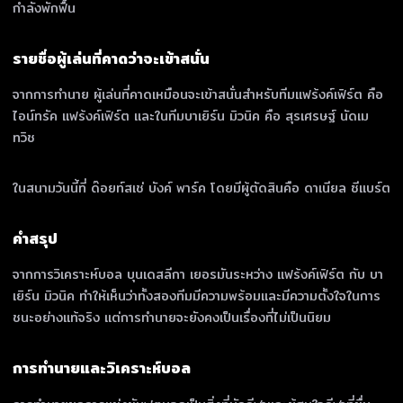
กำลังพักฟื้น
รายชื่อผู้เล่นที่คาดว่าจะเข้าสนั่น
จากการทำนาย ผู้เล่นที่คาดเหมือนจะเข้าสนั่นสำหรับทีมแฟร้งค์เฟิร์ต คือ
ไอน์ทรัค แฟร้งค์เฟิร์ต และในทีมบาเยิร์น มิวนิค คือ สุรเศรษฐ์ นัดเม
ทวิช
ในสนามวันนี้ที่ ด๊อยท์สเช่ บังค์ พาร์ค โดยมีผู้ตัดสินคือ ดาเนียล ซีแบร์ต
คำสรุป
จากการวิเคราะห์บอล บุนเดสลีกา เยอรมันระหว่าง แฟร้งค์เฟิร์ต กับ บา
เยิร์น มิวนิค ทำให้เห็นว่าทั้งสองทีมมีความพร้อมและมีความตั้งใจในการ
ชนะอย่างแท้จริง แต่การทำนายจะยังคงเป็นเรื่องที่ไม่เป็นนิยม
การทำนายและวิเคราะห์บอล