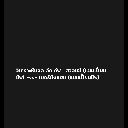
วิเคราะห์บอล ลีก คัพ : สวอนซี (แชมเปี้ยน
ชิพ) -vs- เบอร์มิงแฮม (แชมเปี้ยนชิพ)