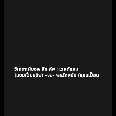
วิเคราะห์บอล ลีก คัพ : เวสต์แฮม
(แชมเปี้ยนชิพ) -vs- พอร์ทสมัธ (แชมเปี้ยน
ชิพ)