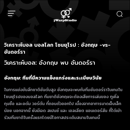
Skip
to
content
วิเคราะห์บอล บอลโลก โซนยุโรป : อังกฤษ -vs-
อันดอร์รา
วิเคราะห์บอล: อังกฤษ พบ อันดอร์รา
อังกฤษ: ทีมที่มีความแข็งแกร่งและระเบียบวินัย
ในการแข่งขันลีกชาติอันดับสูง อังกฤษจะพบกับทีมอันดอร์ราในเกมใน
โซนยุโรปของบอลโลก ทีมชาติอังกฤษจะต้องเสียการเล่นของ ทูเคิ่ล
กุนซือ และอดัม วอร์ตัน ที่ถอนตัวออกไป เนื่องจากอาการบาดเจ็บเล็ก
น้อย นอกจากนี้ ยังมีเจด สเปนซ์ และ เอลเลียต แอนเดอร์สัน ที่ได้เข้า
ร่วมทีมชาติในครั้งแรกโดยมีโอกาสประเดิมสนามในเกมนี้