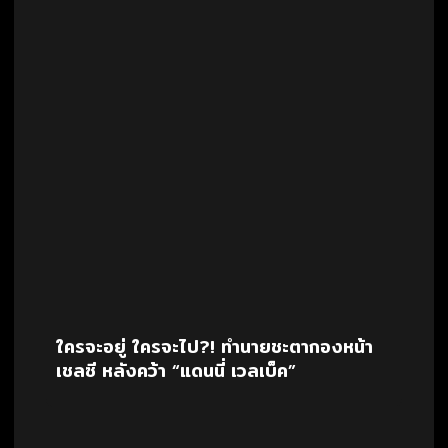
ใครจะอยู่ ใครจะไป?! ทำนายชะตากองหน้า
เชลซี หลังคว้า “แดนนี่ เวลเบ็ค”