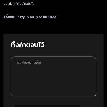
ออนไลน์ได้อย่างมั่นใจ
คลิ๊กเลย: http://bit.ly/allin88call
ทิ้งคำตอบไว้