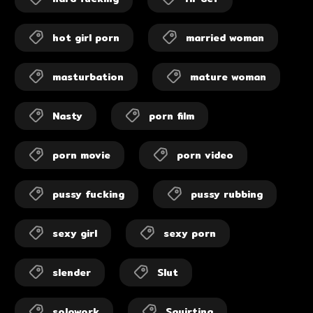
hot girl porn
married woman
masturbation
mature woman
Nasty
porn film
porn movie
porn video
pussy fucking
pussy rubbing
sexy girl
sexy porn
slender
Slut
solowork
Squirting