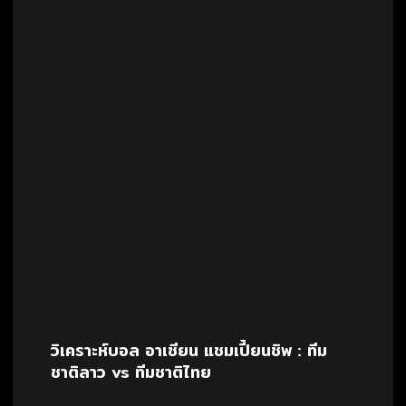
วิเคราะห์บอล อาเซียน แชมเปี้ยนชิพ : ทีม
ชาติลาว vs ทีมชาติไทย