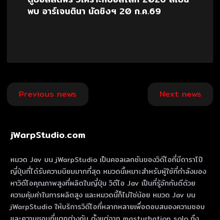
พบ อาร์เจนตินา นัดชิงฯ 20 ก.ค.69
Post
Previous news
Next news
navigation
jWarpStudio.com
หมวด Jav บน jWarpStudio เป็นคอลเลกชันของวิดีโอที่มีดาราโป๊
ญี่ปุ่นที่ได้รับความนิยมมากที่สุด หมวดนี้เหมาะสําหรับผู้ใช้ที่กําลังมอง
หาวิดีโอคุณภาพสูงที่ผลิตในญี่ปุ่น วิดีโอ Jav เป็นที่รู้จักกันดีด้วย
ความคุ้มค่าในการผลิตสูง และหมวดนี้ก็ไม่ใช่น้อย หมวด Jav บน
jWarpStudio ให้บริการวิดีโอที่หลากหลายเพื่อตอบสนองความชอบ
และความชอบที่แตกต่างกัน ตั้งแต่ฉาก masturbation solo ถึง