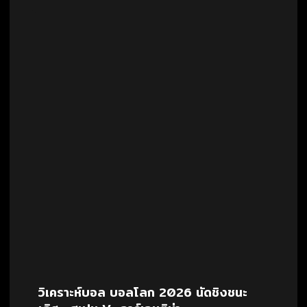
วิเคราะห์บอล บอลโลก 2026 นัดชิงชนะ