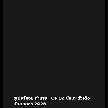
ซูเปอร์คอม ทำนาย TOP 10 นักเตะตัวเต็ง
บัลลงดอร์ 2026