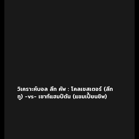
วิเคราะห์บอล ลีก คัพ : โคลเชสเตอร์ (ลีก
ทู) -vs- เซาท์แฮมป์ตัน (แชมเปี้ยนชิพ)