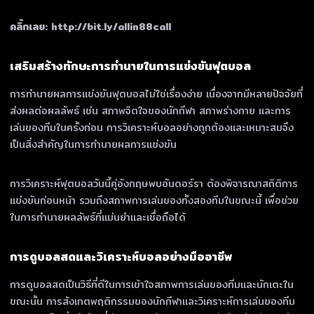
คลิ๊กเลย: http://bit.ly/allin88call
เสริมสร้างทักษะการทำนายในการแข่งขันฟุตบอล
การทำนายผลการแข่งขันฟุตบอลไม่ใช่เรื่องง่าย เนื่องจากมีหลายปัจจัยที่
ส่งผลต่อผลลัพธ์ เช่น สภาพจิตใจของนักกีฬา สภาพร่างกาย และการ
เล่นของทีมในครั้งก่อน การวิเคราะห์บอลอย่างถูกต้องและเหมาะสมจึง
เป็นสิ่งสำคัญในการทำนายผลการแข่งขัน
การวิเคราะห์ฟุตบอลวันนี้คู่อังกฤษพบอันดอร์รา ต้องพิจารณาสถิติการ
แข่งขันก่อนหน้า รวมถึงสภาพการเล่นของทั้งสองทีมในขณะนี้ เพื่อช่วย
ในการทำนายผลลัพธ์ที่แม่นยำและเชื่อถือได้
การดูบอลสดและวิเคราะห์บอลอย่างมืออาชีพ
การดูบอลสดเป็นวิธีที่ดีในการเข้าใจสภาพการเล่นของทีมและนักเตะใน
ขณะนั้น การสังเกตพฤติกรรมของนักกีฬาและวิเคราะห์การเล่นของทีม