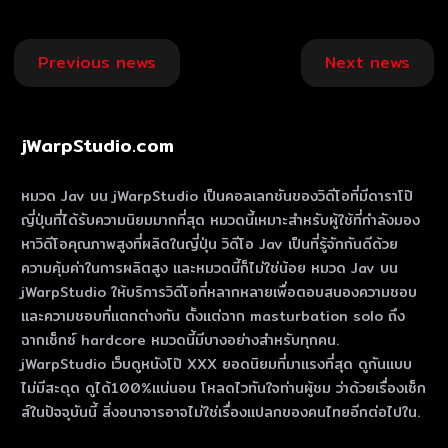
Post
Previous news
Next news
navigation
jWarpStudio.com
หมวด Jav บน jWarpStudio เป็นคอลเลกชันของวิดีโอที่มีดาราโป๊
ญี่ปุ่นที่ได้รับความนิยมมากที่สุด หมวดนี้เหมาะสําหรับผู้ใช้ที่กําลังมอง
หาวิดีโอคุณภาพสูงที่ผลิตในญี่ปุ่น วิดีโอ Jav เป็นที่รู้จักกันดีด้วย
ความคุ้มค่าในการผลิตสูง และหมวดนี้ก็ไม่ใช่น้อย หมวด Jav บน
jWarpStudio ให้บริการวิดีโอที่หลากหลายเพื่อตอบสนองความชอบ
และความชอบที่แตกต่างกัน ตั้งแต่ฉาก masturbation solo ถึง
ฉากเซ็กซ์ hardcore หมวดนี้มีบางอย่างสําหรับทุกคน.
jWarpStudio เว็บดูหนังโป๊ XXX ยอดนิยมที่มาแรงที่สุด ดูกันแบบ
ไม่มีสะดุด ดูได้100%แน่นอน โหลดไวทันใจท่านผู้ชม ว่าด้วยเรื่องเซ็ก
ส์ในปัจจุบันนี้ สิ่งอนาจารอาจไม่ใช่เรื่องแปลกของคนไทยอีกต่อไปใน.