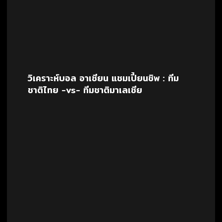
วิเคราะห์บอล อาเซียน แชมเปี้ยนชิพ : ทีม
ชาติไทย -vs- ทีมชาติมาเลเซีย