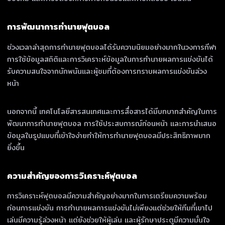
การพัฒนาการทำนายฟุตบอล
ช่วงเวลาล่าสุดการทำนายฟุตบอลได้รับความนิยมอย่างมากในวงการกีฬา
การใช้ข้อมูลสถิติและการวิเคราะห์ข้อมูลในการทำนายผลการแข่งขันได้
รับความสนใจจากนักพนันและผู้ชมที่ต้องการทราบผลการแข่งขันล่วง
หน้า
นอกจากนี้ เทคโนโลยีสารสนเทศและการสื่อสารได้มีบทบาทสำคัญในการ
พัฒนาการทำนายฟุตบอล การใช้ประสบการณ์ก่อนหน้า และการนำเสนอ
ข้อมูลในรูปแบบที่เข้าใจง่ายทำให้การทำนายฟุตบอลมีประสิทธิภาพมาก
ยิ่งขึ้น
ความสำคัญของการวิเคราะห์ฟุตบอล
การวิเคราะห์ฟุตบอลมีความสำคัญอย่างมากในการเตรียมความพร้อม
ก่อนการแข่งขัน การทำนายผลการแข่งขันไม่เพียงแต่ช่วยให้ทีมที่เขาไป
เล่นมีความรู้ล่วงหน้า แต่ยังช่วยให้ผู้เล่น และผู้รักษาประตูมีความมั่นใจ