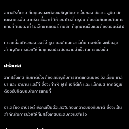
อย่างไรก็ตาม ทีมยูเครนจะต้องเผชิญกับบาดเจ็บของ อังเดร ลูนิน นัก
เตะจากเรอัล มาดริด ซึ่งจะทำให้ อนาโตลี่ ตรูบิน ต้องรับผิดชอบในการ
แทนที่ ในขณะที่ โอเล็กซานเดอร์ ทิมชิค ก็ถูกบาดเจ็บและต้องถอนตัวไป
การเคลื่อนไหวของ จอร์จี้ ซูดาคอฟ และ อาร์เต็ม ดอฟบีค จะเป็นจุด
สำคัญในการช่วยให้ทีมยูเครนประสบความสำเร็จในการแข่งขัน
ฝรั่งเศส
จากฝรั่งเศส ทีมชาตินี้จะต้องเผชิญกับการขาดแคลนของ วิลเลี่ยม ซาลิ
บา และ รายาน แชร์กี ซึ่งจะทำให้ อูโก้ เอกีตีเก้ และ แม็กเนส อาคลิอูเช่
ต้องรับผิดชอบในการแทนที่
อาเดรียง ราบิโอต์ ยังคงเป็นตัวแก้วในกองกลางของทีมชาติ ซึ่งจะเป็น
สำคัญในการช่วยให้ทีมฝรั่งเศสประสบความสำเร็จ