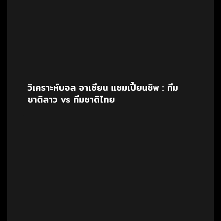
วิเคราะห์บอล อาเซียน แชมเปี้ยนชิพ : ทีม
ชาติลาว vs ทีมชาติไทย