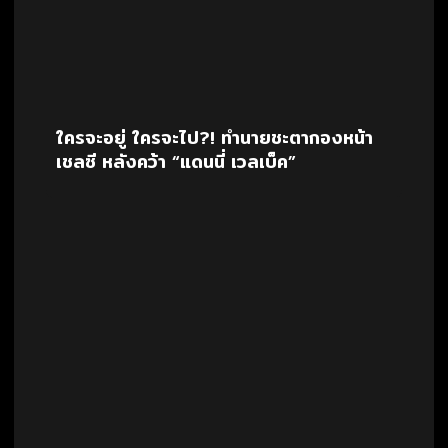
ใครจะอยู่ ใครจะไป?! ทำนายชะตากองหน้า
เชลซี หลังคว้า “แดนนี่ เวลเบ็ค”