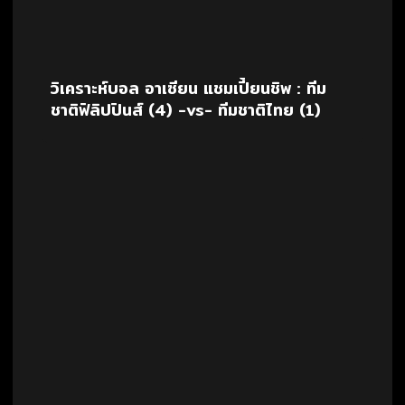
วิเคราะห์บอล อาเซียน แชมเปี้ยนชิพ : ทีม
ชาติฟิลิปปินส์ (4) -vs- ทีมชาติไทย (1)