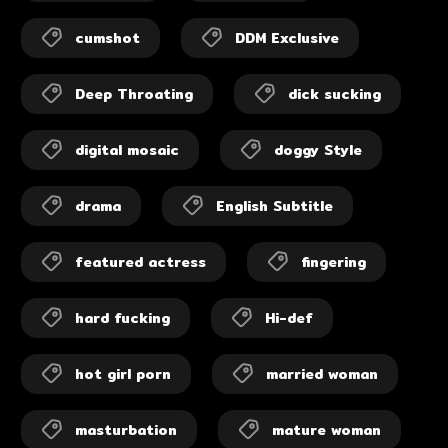
cumshot
DDM Exclusive
Deep Throating
dick sucking
digital mosaic
doggy Style
drama
English Subtitle
featured actress
fingering
hard fucking
Hi-def
hot girl porn
married woman
masturbation
mature woman