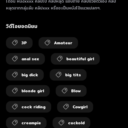
โดจิน หนังxxxx คลิปโป๊ คลิปหลุด แอบถ่าย คลิปช่วยตัวเอง คลิป
หลุดจากกลุ่มลับ คลิปxxx หรือจะเป็นหนังโป๊แนวแปลกๆ.
วิดีโอยอดนิยม
3P
Amateur
anal sex
beautiful girl
big dick
big tits
blonde girl
Blow
cock riding
Cowgirl
creampie
cuckold