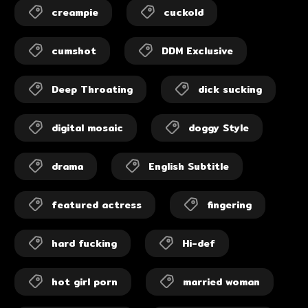
creampie
cuckold
cumshot
DDM Exclusive
Deep Throating
dick sucking
digital mosaic
doggy Style
drama
English Subtitle
featured actress
fingering
hard fucking
Hi-def
hot girl porn
married woman