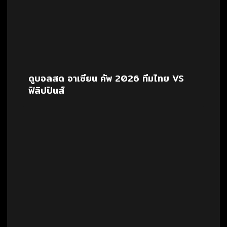
ดูบอลสด อาเซียน คัพ 2026 ทีมไทย VS
ฟิลิปปินส์