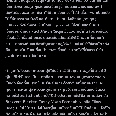
ความละเอียดสูง วิดีโอถูกผลิตในญี่ปุ่น ซึ่งหมายความว่ามีสถานที่และ
เซ็ทที่สวยงามที่สุด ผู้แสดงยังเป็นที่รู้จักกันด้วยความงามและเพศ
สัมพันธ์ของพวกเขา ซึ่งทําให้มีฉากร้อนแรงที่ไม่น่าเชื่อ. เพราะเป็นหนัง
โป้ที่คัดสรรมาอย่างดี และทีมงานนำแต่หนังเอ็กส์สนุกๆ ทุกรูป
แบบxxx ทั้งหีทั้งควยเห็นชัดแบบ pornhd มีทั้งเซ็นเซอร์และไม่
เซ็นเซอร์ อัพเดตหนังโป๊ะใหม่ๆ ให้ดูทุกวันแบบไม่ซ้ำกัน ไม่ต้องกังวน
เรื่องไวรัสหรือสปายแวร์ ปลอดภัยแน่นอน100% เพราะทีมงานทำ
ระบบมาอย่างดี และที่สำคัญสามารถดูได้ฟรีแบบไม่มีค่าใช้จ่ายใดๆทั้ง
สิ้น เหมาะสำหรับคนที่อยู่บ้านว่างๆเงี่ยนก็แวะมาดูได้ที่เว็บเรา มีทั้ง
javซับไทย และไม่มีซับไทย.
ถ้าคุณกําลังมองหาหมวดหมู่ที่ให้บริการวิดีโอคุณภาพสูงที่มีดาราโป๊
ญี่ปุ่นที่ได้รับความนิยมมากที่สุด หมวดหมู่ Jav บน jWarpStudio
เป็นตัวเลือกที่สมบูรณ์แบบสําหรับคุณ ด้วยวิดีโอที่หลากหลายและ
คุณค่าการผลิตสูง หมวดหมู่นี้จะทําให้คุณได้รับความบันเทิงเป็นเวลา
หลายชั่วโมง. ไม่ว่าจะเป็นหนังโป๊ต่างประเทศ หนังโป๊จากค่ายดังๆเช่น
Brazzers Blacked Tushy Vixen Pornhub Nubile Films
Beeg หนังโป๊ไทย หนังโป๊avญี่ปุ่น หนังอาร์ หนังโป๊ล้อเลียน หนังอีโร
ติก หนังโป๊เกาหลี หนังโป๊ฝรั่ง หนังโป๊จีน หนังโป๊อินเดีย หนังโป๊พม่า