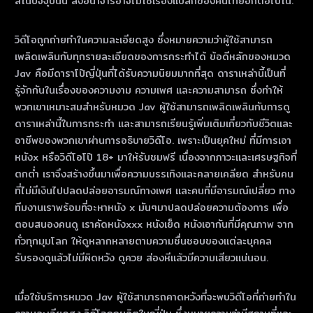
ส์ในปัจจุบันนี้ สิ่งอนาจารอาจไม่ใช่เรื่องแปลกของคนไทยอีกต่อไปใน.
วิดีโอถูกถ่ายทําในความละเอียดสูง ซึ่งหมายความว่าผู้ใช้สามารถ
เพลิดเพลินกับทุกรายละเอียดของการกระทําได้ ข้อดีหลักของหมวด
Jav คือมีดาราโป๊ญี่ปุ่นที่ได้รับความนิยมมากที่สุด ดาราเหล่านี้เป็นที่
รู้จักกันในเรื่องของความงาม ความเพศ และความสามารถ ซึ่งทําให้
พวกเขาเหมาะสมสําหรับหมวด Jav ผู้ใช้สามารถเพลิดเพลินกับการดู
ดาราเหล่านี้ในการกระทํา และสามารถเรียนรู้เพิ่มเติมเกี่ยวกับชีวิตและ
อาชีพของพวกเขาผ่านการอธิบายวิดีโอ. เพราะเป็นยุคใหม่ ที่มีการเอา
หนังx หรือวิดีโอโป๊ 18+ มาให้รับชมฟรี เนื่องจากภาวะและเศรษฐกิจที่
ตกต่ำ เราจึงสร้างขึ้นมาเพื่อความบรรเทิงและคลายเคลียด สำหรับคน
ที่ไม่มีเงินไปปลดปล่อยอารมณ์ทางเพศ และคนที่มีอารมณ์เปลี่ยว ทาง
ทีมงานเราพร้อมที่จะหาหนัง x มันๆมาปลดปล่อยความต้องการ เพื่อ
ตอบสนองคนดู เราคัดหนังxxx หนังเย็ด หนังเอากันที่มีคุณภาพ จาก
ทั่วทุกมุมโลก ให้ดูหลากหลายตามความชื่นชอบของแต่ละบุคคล
รับรองดูแล้วไม่มีผิดหวัง ดูควย ส่องหีแล้วมีความเสียวแน่นอน.
เมื่อใช้บริการหมวด Jav ผู้ใช้สามารถคาดหวังที่จะพบวิดีโอที่ถ่ายทําใน