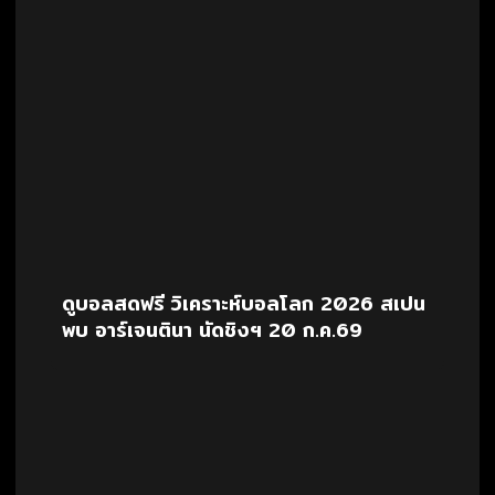
ดูบอลสดฟรี วิเคราะห์บอลโลก 2026 สเปน
พบ อาร์เจนตินา นัดชิงฯ 20 ก.ค.69