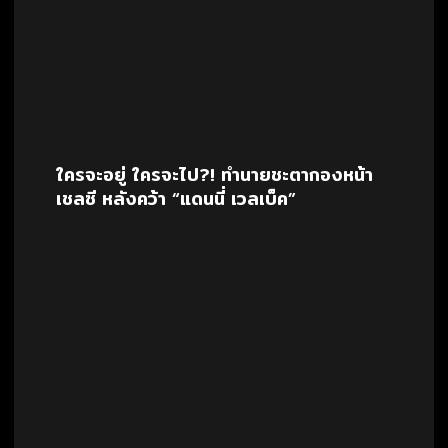
ใครจะอยู่ ใครจะไป?! ทำนายชะตากองหน้า
เชลซี หลังคว้า “แดนนี่ เวลเบ็ค”