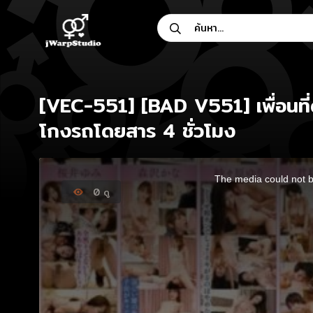
Skip
ค้นหา...
to
content
[VEC-551] [BAD V551] เพื่อนที่ดี
โกงรถโดยสาร 4 ชั่วโมง
This
is
The media could not be
a
modal
0
ดู
window.