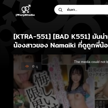
Skip
ค้นหา...
to
content
[KTRA-551] [BAD K551] มันน่าหงุ
น้องสาวของ Namaiki ที่ดูถูกพี่น
This
is
The media could not be
a
modal
0
ดู
window.