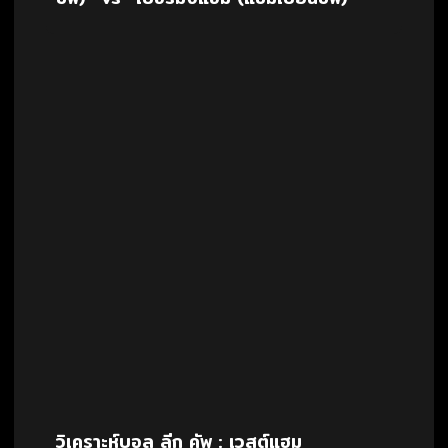
วิเคราะห์บอล ลีก คัพ : เวสต์แฮม