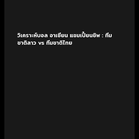
วิเคราะห์บอล อาเซียน แชมเปี้ยนชิพ : ทีม
ชาติลาว vs ทีมชาติไทย