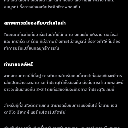
คน เช่น ดีเอโก้ ซิเมโอเน่ และ นีโก้ กอนซาเลซ ที่มีสภาพร่างกายไม่
สมบูรณ์ ซึ่งอาจส่งผลต่อประสิทธิภาพของทีม
สภาพการณ์ของทีมบาร์เซโลน่า
ในขณะเดียวกันทีมบาร์เซโลน่าก็มีนักเตะบางคนเช่น เฟรราน ตอร์เรส
และ เคราร์ด มาร์ติน ที่มีสภาพร่างกายไม่สมบูรณ์ ซึ่งอาจทำให้ทีมต้อง
ทำการปรับเปลี่ยนกลยุทธ์การเล่น
ทำนายผลลัพธ์
จากสถานการณ์ที่มีอยู่ การทำนายสำหรับเกมนี้คาดว่าทั้งสองทีมจะมีการ
เล่นเปิดกว้างและสามารถทำประตูได้ทั้งสองฝั่ง ดังนั้นการทำนายผลลัพธ์
อาจจะเป็นเสมอกัน 2-2 โดยทั้งสองทีมจะมีโอกาสทำประตูในเกมนี้
สำหรับผู้ที่สนใจติดตามเกม สามารถรับชมการแข่งขันได้ที่สนาม เอส
ตาดิโอ รียาดห์ แอร์ เมโตรโปลีตาโน่