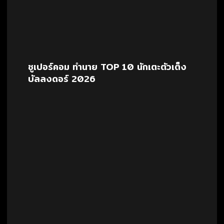
ซูเปอร์คอม ทำนาย TOP 10 นักเตะตัวเต็ง
บัลลงดอร์ 2026