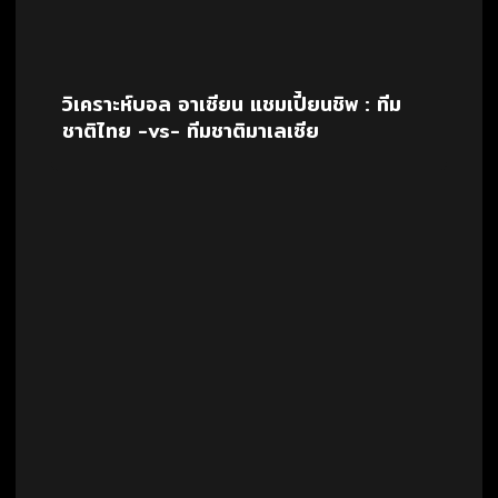
วิเคราะห์บอล อาเซียน แชมเปี้ยนชิพ : ทีม
ชาติไทย -vs- ทีมชาติมาเลเซีย