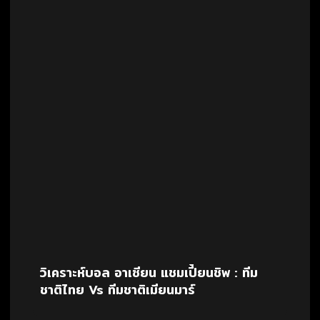
วิเคราะห์บอล อาเซียน แชมเปี้ยนชิพ : ทีม
ชาติไทย Vs ทีมชาติเมียนมาร์