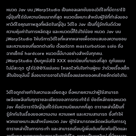
หมวด Jav บน jWarpStudio เป็นคอลเลกชันของวิดีโอที่มีดาราโป๊
ญี่ปุ่นที่ได้รับความนิยมมากที่สุด หมวดนี้เหมาะสําหรับผู้ใช้ที่กําลังมอง
หาวิดีโอคุณภาพสูงที่ผลิตในญี่ปุ่น วิดีโอ Jav เป็นที่รู้จักกันดีด้วย
ความคุ้มค่าในการผลิตสูง และหมวดนี้ก็ไม่ใช่น้อย หมวด Jav บน
jWarpStudio ให้บริการวิดีโอที่หลากหลายเพื่อตอบสนองความชอบ
และความชอบที่แตกต่างกัน ตั้งแต่ฉาก masturbation solo ถึง
ฉากเซ็กซ์ hardcore หมวดนี้มีบางอย่างสําหรับทุกคน.
jWarpStudio เว็บดูหนังโป๊ XXX ยอดนิยมที่มาแรงที่สุด ดูกันแบบ
ไม่มีสะดุด ดูได้100%แน่นอน โหลดไวทันใจท่านผู้ชม ว่าด้วยเรื่องเซ็ก
ส์ในปัจจุบันนี้ สิ่งอนาจารอาจไม่ใช่เรื่องแปลกของคนไทยอีกต่อไปใน.
วิดีโอถูกถ่ายทําในความละเอียดสูง ซึ่งหมายความว่าผู้ใช้สามารถ
เพลิดเพลินกับทุกรายละเอียดของการกระทําได้ ข้อดีหลักของหมวด
Jav คือมีดาราโป๊ญี่ปุ่นที่ได้รับความนิยมมากที่สุด ดาราเหล่านี้เป็นที่
รู้จักกันในเรื่องของความงาม ความเพศ และความสามารถ ซึ่งทําให้
พวกเขาเหมาะสมสําหรับหมวด Jav ผู้ใช้สามารถเพลิดเพลินกับการดู
ดาราเหล่านี้ในการกระทํา และสามารถเรียนรู้เพิ่มเติมเกี่ยวกับชีวิตและ