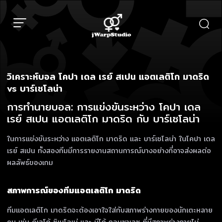
Skip
to
content
วิเคราะห์บอล โคปา เดล เรย์ สเปน แอตเลติโก มาดริด
vs บาร์เซโลน่า
การทำนายบอล: การแข่งขันระหว่าง โคปา เดล
เรย์ สเปน แอตเลติโก มาดริด กับ บาร์เซโลน่า
ในการแข่งขันระหว่าง แอตเลติโก มาดริด และ บาร์เซโลน่า ในโคปา เดล
เรย์ สเปน ทั้งสองทีมมีการรายงานสถานการณ์บางอย่างที่อาจส่งผลต่อ
ผลลัพธ์ของเกม
สภาพการณ์ของทีมแอตเลติโก มาดริด
ทีมแอตเลติโก มาดริดจะต้องเอาใจใส่กับสภาพร่างกายของนักเตะหลาย