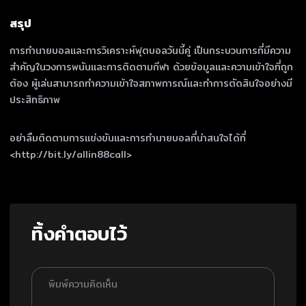
สรุป
การทำนายบอลและการวิเคราะห์ฟุตบอลวันนี้คู่ เป็นกระบวนการที่มีความ
สำคัญในวงการพนันและการติดตามกีฬา ด้วยข้อมูลและความเข้าใจที่ถูก
ต้อง ผู้เล่นสามารถทำความเข้าใจสภาพการณ์และทำการตัดสินใจอย่างมี
ประสิทธิภาพ
อย่าลืมติดตามการแข่งขันและการทำนายบอลที่น่าสนใจได้ที่
<http://bit.ly/allin88call>
ทิ้งคำตอบไว้