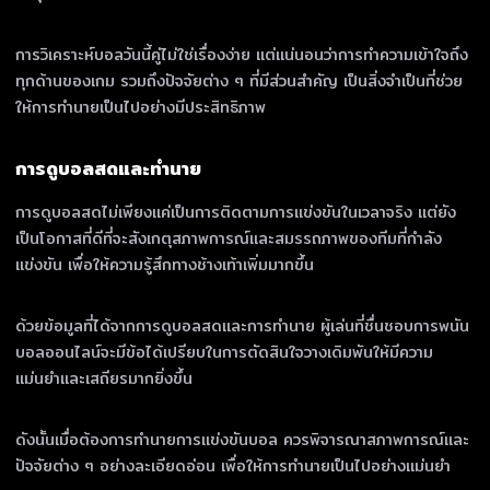
การวิเคราะห์บอลวันนี้คู่ไม่ใช่เรื่องง่าย แต่แน่นอนว่าการทำความเข้าใจถึง
ทุกด้านของเกม รวมถึงปัจจัยต่าง ๆ ที่มีส่วนสำคัญ เป็นสิ่งจำเป็นที่ช่วย
ให้การทำนายเป็นไปอย่างมีประสิทธิภาพ
การดูบอลสดและทำนาย
การดูบอลสดไม่เพียงแค่เป็นการติดตามการแข่งขันในเวลาจริง แต่ยัง
เป็นโอกาสที่ดีที่จะสังเกตุสภาพการณ์และสมรรถภาพของทีมที่กำลัง
แข่งขัน เพื่อให้ความรู้สึกทางช้างเท้าเพิ่มมากขึ้น
ด้วยข้อมูลที่ได้จากการดูบอลสดและการทำนาย ผู้เล่นที่ชื่นชอบการพนัน
บอลออนไลน์จะมีข้อได้เปรียบในการตัดสินใจวางเดิมพันให้มีความ
แม่นยำและเสถียรมากยิ่งขึ้น
ดังนั้นเมื่อต้องการทำนายการแข่งขันบอล ควรพิจารณาสภาพการณ์และ
ปัจจัยต่าง ๆ อย่างละเอียดอ่อน เพื่อให้การทำนายเป็นไปอย่างแม่นยำ