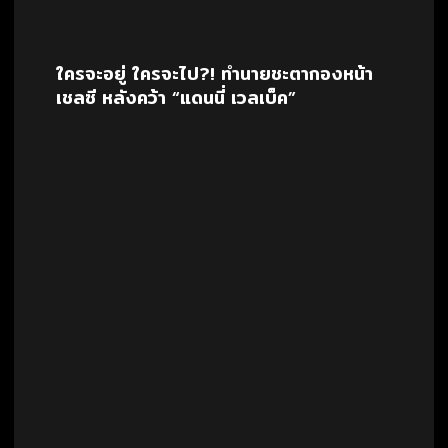
ใครจะอยู่ ใครจะไป?! ทำนายชะตากองหน้า
เชลซี หลังคว้า “แดนนี่ เวลเบ็ค”