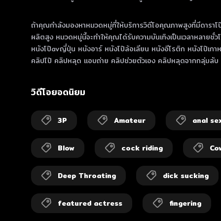
ถ้าคุณกําลังมองหาหมวดหมู่ที่ให้บริการวิดีโอคุณภาพสูงที่มีดารา
ผลิตสูง หมวดหมู่นี้จะทําให้คุณได้รับความบันเทิงเป็นเวลาหลาย
หนังโป๊avญี่ปุ่น หนังอาร์ หนังโป๊ล้อเลียน หนังอีโรติก หนังโป๊เกา
คลิปโป๊ คลิปหลุด แอบถ่าย คลิปช่วยตัวเอง คลิปหลุดจากกลุ่มลั
วิดีโอยอดนิยม
3P
Amateur
anal se
Blow
cock riding
Cow
Deep Throating
dick sucking
featured actress
fingering