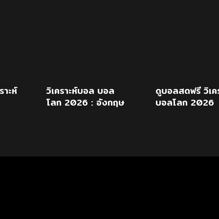
ราะห์
วิเคราะห์บอล บอล
ดูบอลสดฟรี วิเคร
โลก 2026 : อังกฤษ
บอลโลก 2026
งกฤษ
vs อาร์เจนติน่า
อังกฤษ พบ
อาร์เจนตินา 16
ก.ค.69