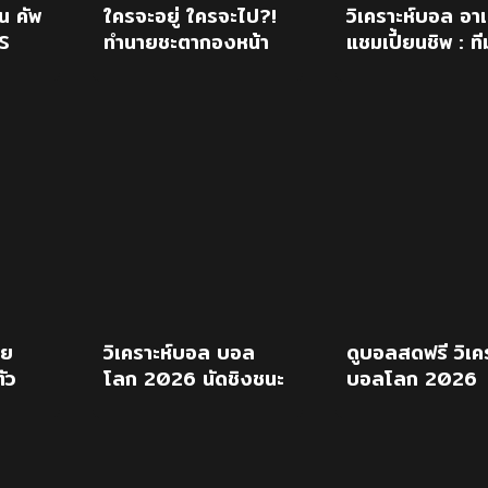
น คัพ
ใครจะอยู่ ใครจะไป?!
วิเคราะห์บอล อาเ
S
ทำนายชะตากองหน้า
แชมเปี้ยนชิพ : ที
เชลซี หลังคว้า “แดน
ชาติไทย -vs- ที
นี่ เวลเบ็ค”
มาเลเซีย
าย
วิเคราะห์บอล บอล
ดูบอลสดฟรี วิเคร
ัว
โลก 2026 นัดชิงชนะ
บอลโลก 2026
 2026
เลิศ : สเปน Vs อาร์
สเปน พบ อาร์เจน
เจนติน่า
นัดชิงฯ 20 ก.ค