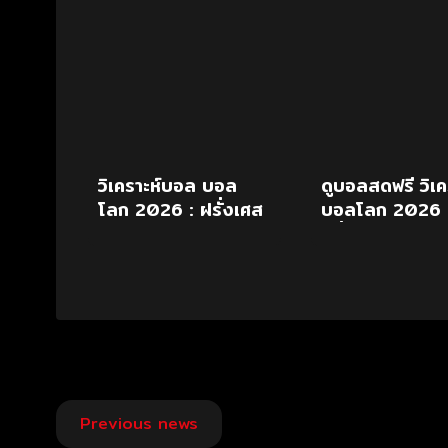
วิเคราะห์บอล บอล
ดูบอลสดฟรี วิเค
โลก 2026 : ฝรั่งเศส
บอลโลก 2026
vs อังกฤษ
ฝรั่งเศส พบ อั
19 ก.ค.69
Post
Previous news
navigation