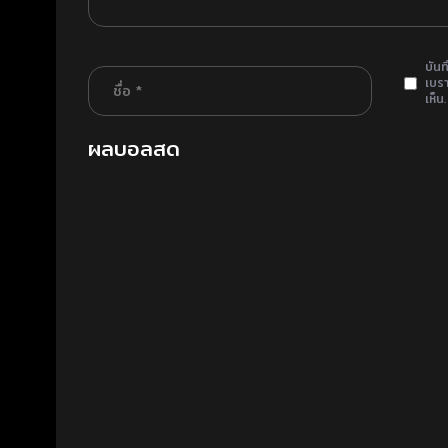
บันท
เบรา
เห็น.
ผลบอลสด