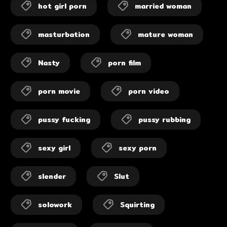
hot girl porn
married woman
masturbation
mature woman
Nasty
porn film
porn movie
porn video
pussy fucking
pussy rubbing
sexy girl
sexy porn
slender
Slut
solowork
Squirting