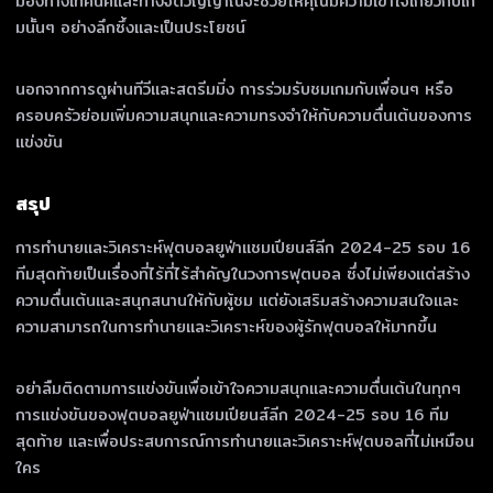
มองทางเทคนิคและทางจิตวิญญาณจะช่วยให้คุณมีความเข้าใจเกี่ยวกับเก
มนั้นๆ อย่างลึกซึ้งและเป็นประโยชน์
นอกจากการดูผ่านทีวีและสตรีมมิ่ง การร่วมรับชมเกมกับเพื่อนๆ หรือ
ครอบครัวย่อมเพิ่มความสนุกและความทรงจำให้กับความตื่นเต้นของการ
แข่งขัน
สรุป
การทำนายและวิเคราะห์ฟุตบอลยูฟ่าแชมเปียนส์ลีก 2024-25 รอบ 16
ทีมสุดท้ายเป็นเรื่องที่ไร้ที่ไร้สำคัญในวงการฟุตบอล ซึ่งไม่เพียงแต่สร้าง
ความตื่นเต้นและสนุกสนานให้กับผู้ชม แต่ยังเสริมสร้างความสนใจและ
ความสามารถในการทำนายและวิเคราะห์ของผู้รักฟุตบอลให้มากขึ้น
อย่าลืมติดตามการแข่งขันเพื่อเข้าใจความสนุกและความตื่นเต้นในทุกๆ
การแข่งขันของฟุตบอลยูฟ่าแชมเปียนส์ลีก 2024-25 รอบ 16 ทีม
สุดท้าย และเพื่อประสบการณ์การทำนายและวิเคราะห์ฟุตบอลที่ไม่เหมือน
ใคร