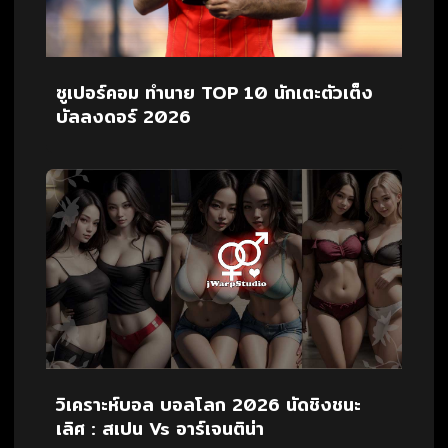
ซูเปอร์คอม ทำนาย TOP 10 นักเตะตัวเต็ง
บัลลงดอร์ 2026
วิเคราะห์บอล บอลโลก 2026 นัดชิงชนะ
เลิศ : สเปน Vs อาร์เจนติน่า