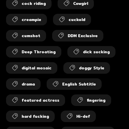
cock riding
Cowgirl
creampie
cuckold
cumshot
DDM Exclusive
Deep Throating
dick sucking
digital mosaic
doggy Style
drama
English Subtitle
featured actress
fingering
hard fucking
Hi-def