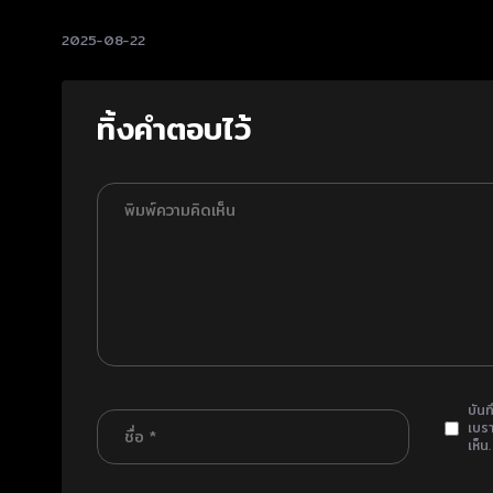
2025-08-22
ทิ้งคำตอบไว้
บันท
เบรา
เห็น.