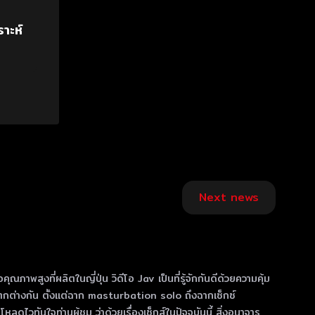
าะห์
Next news
ณภาพสูงที่ผลิตในญี่ปุ่น วิดีโอ Jav เป็นที่รู้จักกันดีด้วยความคุ้ม
กต่างกัน ตั้งแต่ฉาก masturbation solo ถึงฉากเซ็กซ์
วทันใจท่านผู้ชม ว่าด้วยเรื่องเซ็กส์ในปัจจุบันนี้ สิ่งอนาจาร