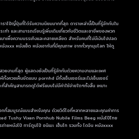
ี่ปุ่นที่ได้รับความนิยมมากที่สุด ดาราเหล่านี้เป็นที่รู้จักกันใน
ทํา และสามารถเรียนรู้เพิ่มเติมเกี่ยวกับชีวิตและอาชีพของพวก
ขึ้นมาเพื่อความบรรเทิงและคลายเคลียด สำหรับคนที่ไม่มีเงินไปปลด
xxx หนังเย็ด หนังเอากันที่มีคุณภาพ จากทั่วทุกมุมโลก ให้ดู
่สวยงามที่สุด ผู้แสดงยังเป็นที่รู้จักกันด้วยความงามและเพศ
งหีทั้งควยเห็นชัดแบบ pornhd มีทั้งเซ็นเซอร์และไม่เซ็นเซอร์
่สำคัญสามารถดูได้ฟรีแบบไม่มีค่าใช้จ่ายใดๆทั้งสิ้น เหมาะ
เลือกที่สมบูรณ์แบบสําหรับคุณ ด้วยวิดีโอที่หลากหลายและคุณค่าการ
rs Blacked Tushy Vixen Pornhub Nubile Films Beeg หนังโป๊ไทย
การถ่ายหนังโป๊ การ์ตูนโป๊ อนิเมะ เฮ็นไท รวมทั้ง โดจิน หนังxxxx