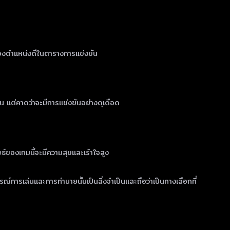
่ครองตำแหน่งดีในตารางการแข่งขัน
 แต่คาดว่าจะมีการแข่งขันอย่างดุเดือด
์ของเกมนี้จะมีความสุขและเร้าใจสูง
ณ์การเล่นและการทำนายนั้นเป็นสิ่งจำเป็นและถือว่าเป็นทางเลือกที่