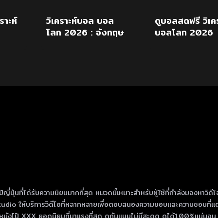
ราะห์
วิเคราะห์บอล บอล
ดูบอลสดฟรี วิเคร
โลก 2026 : อังกฤษ
บอลโลก 2026
งกฤษ
vs อาร์เจนติน่า
อังกฤษ พบ
อาร์เจนตินา 16
ก.ค.69
นที่ได้รับความนิยมมากที่สุด หมวดนี้เหมาะสําหรับผู้ใช้ที่กําลังมองหาวิดีโอคุ
tudio ให้บริการวิดีโอที่หลากหลายเพื่อตอบสนองความชอบและความชอบที่แต
งโป๊ XXX ยอดนิยมที่มาแรงที่สุด ดูกันแบบไม่มีสะดุด ดูได้100%แน่นอน โหลดไ