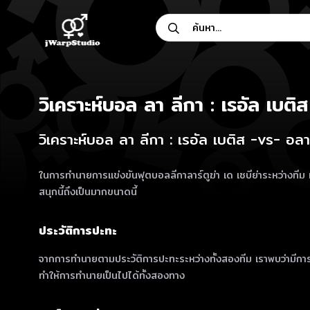
Skip
ค้นหา...
to
content
วิเคราะห์บอล ลา ลีกา : เรอัล เบต
วิเคราะห์บอล ลา ลีกา : เรอัล เบติส -vs- อล
ในการทำนายการแข่งขันฟุตบอลลีกาลาร์ตูฆ่า เด เซบีย่าระหว่างทีม 
สนุกนี้ถึงเป็นมากขนาดนี้
ประวัติการปะทะ
จากการทำนายตามประวัติการปะทะระหว่างทั้งสองทีม เราพบว่ามีการเชื
ทำให้การทำนายเป็นไปได้ทั้งสองทาง