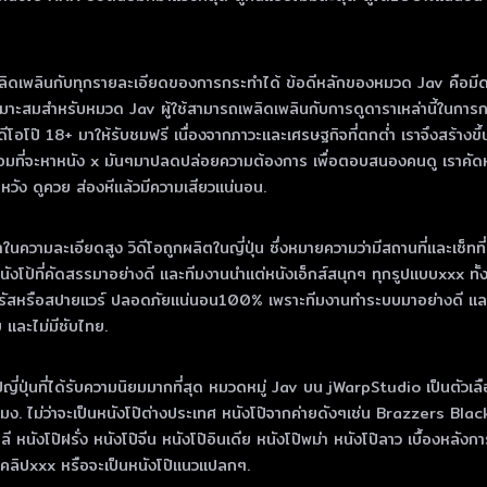
ิดเพลินกับทุกรายละเอียดของการกระทําได้ ข้อดีหลักของหมวด Jav คือมีดาราโป๊ญ
ะสมสําหรับหมวด Jav ผู้ใช้สามารถเพลิดเพลินกับการดูดาราเหล่านี้ในการกระ
วิดีโอโป๊ 18+ มาให้รับชมฟรี เนื่องจากภาวะและเศรษฐกิจที่ตกต่ำ เราจึงสร้าง
มที่จะหาหนัง x มันๆมาปลดปล่อยความต้องการ เพื่อตอบสนองคนดู เราคัดหนัง
ัง ดูควย ส่องหีแล้วมีความเสียวแน่นอน.
ําในความละเอียดสูง วิดีโอถูกผลิตในญี่ปุ่น ซึ่งหมายความว่ามีสถานที่และเซ็ทที
็นหนังโป้ที่คัดสรรมาอย่างดี และทีมงานนำแต่หนังเอ็กส์สนุกๆ ทุกรูปแบบxxx ทั้
องไวรัสหรือสปายแวร์ ปลอดภัยแน่นอน100% เพราะทีมงานทำระบบมาอย่างดี และที
ทย และไม่มีซับไทย.
โป๊ญี่ปุ่นที่ได้รับความนิยมมากที่สุด หมวดหมู่ Jav บน jWarpStudio เป็นตัว
ชั่วโมง. ไม่ว่าจะเป็นหนังโป๊ต่างประเทศ หนังโป๊จากค่ายดังๆเช่น Brazze
หลี หนังโป๊ฝรั่ง หนังโป๊จีน หนังโป๊อินเดีย หนังโป๊พม่า หนังโป๊ลาว เบื้องหลัง
บ คลิปxxx หรือจะเป็นหนังโป๊แนวแปลกๆ.