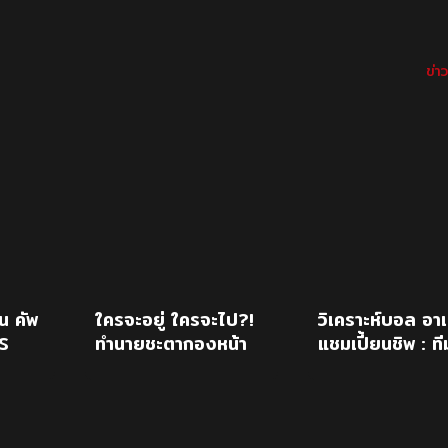
ข่า
น คัพ
ใครจะอยู่ ใครจะไป?!
วิเคราะห์บอล อาเ
S
ทำนายชะตากองหน้า
แชมเปี้ยนชิพ : ที
เชลซี หลังคว้า “แดน
ชาติไทย -vs- ที
นี่ เวลเบ็ค”
มาเลเซีย