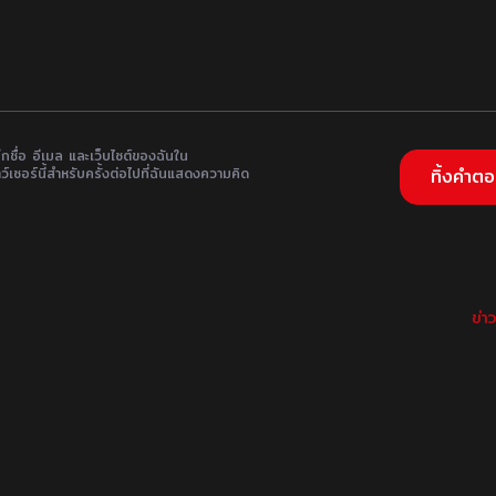
ึกชื่อ อีเมล และเว็บไซต์ของฉันใน
ว์เซอร์นี้สำหรับครั้งต่อไปที่ฉันแสดงความคิด
ข่า