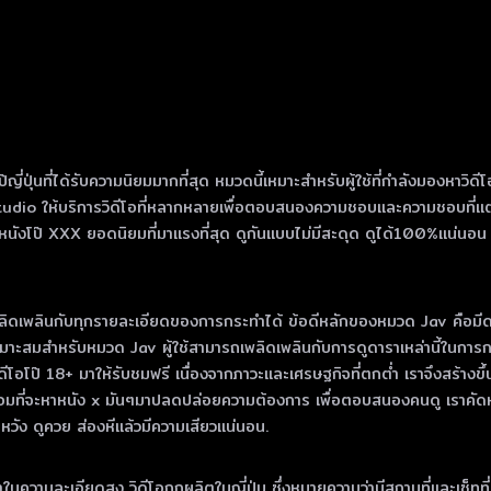
นที่ได้รับความนิยมมากที่สุด หมวดนี้เหมาะสําหรับผู้ใช้ที่กําลังมองหาวิดีโอคุ
tudio ให้บริการวิดีโอที่หลากหลายเพื่อตอบสนองความชอบและความชอบที่แต
งโป๊ XXX ยอดนิยมที่มาแรงที่สุด ดูกันแบบไม่มีสะดุด ดูได้100%แน่นอน โหลดไ
ิดเพลินกับทุกรายละเอียดของการกระทําได้ ข้อดีหลักของหมวด Jav คือมีดาราโป๊ญ
ะสมสําหรับหมวด Jav ผู้ใช้สามารถเพลิดเพลินกับการดูดาราเหล่านี้ในการกระ
วิดีโอโป๊ 18+ มาให้รับชมฟรี เนื่องจากภาวะและเศรษฐกิจที่ตกต่ำ เราจึงสร้าง
มที่จะหาหนัง x มันๆมาปลดปล่อยความต้องการ เพื่อตอบสนองคนดู เราคัดหนัง
ัง ดูควย ส่องหีแล้วมีความเสียวแน่นอน.
ําในความละเอียดสูง วิดีโอถูกผลิตในญี่ปุ่น ซึ่งหมายความว่ามีสถานที่และเซ็ทที