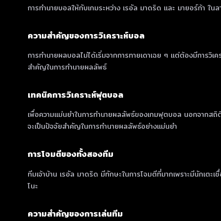
การทำนายบอลให้กับเกมระหว่าง เรอัล มาดริด และ มายอร์ก้า ในลาลีก
ความสำคัญของการวิเคราะห์บอล
การทำนายผลบอลไม่ได้เริ่มจากการทายเดาเฉย ๆ แต่ต้องมีการวิเคร
สำคัญในการทำนายผลลัพธ์
เทคนิคการวิเคราะห์ฟุตบอล
เพื่อความแม่นยำในการทำนายผลลัพธ์ของเกมฟุตบอล นอกจากสถิติ
จะเป็นปัจจัยสำคัญในการทำนายผลลัพธ์อย่างแม่นยำ
การโจมตีของทั้งสองทีม
ทีมเจ้าบ้าน เรอัล มาดริด มีทักษะในการโจมตีที่มากเพราะมีนักเตะเชื
โนะ
ความสำคัญของการเล่นทีม