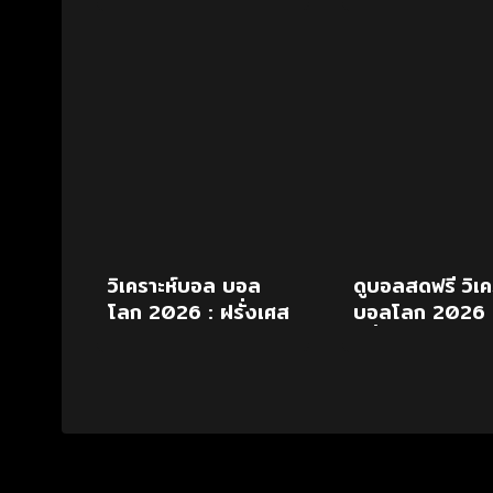
ไทย
วิเคราะห์บอล บอล
ดูบอลสดฟรี วิเค
โลก 2026 : ฝรั่งเศส
บอลโลก 2026
vs อังกฤษ
ฝรั่งเศส พบ อั
19 ก.ค.69