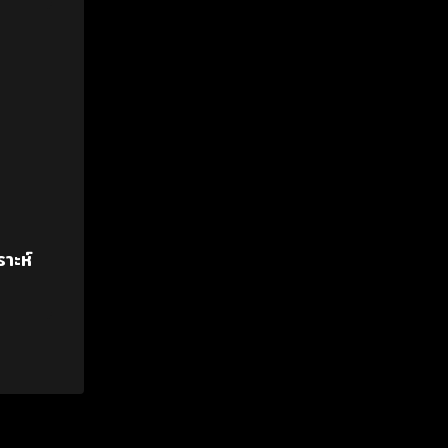
.69
าะห์