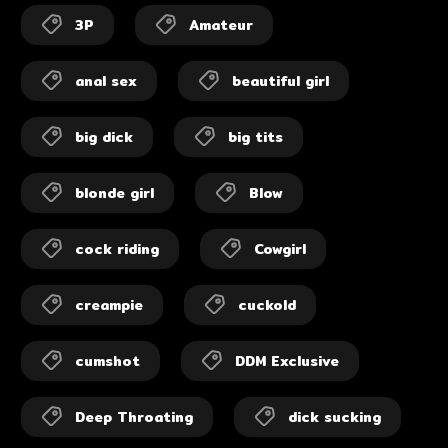
3P
Amateur
anal sex
beautiful girl
big dick
big tits
blonde girl
Blow
cock riding
Cowgirl
creampie
cuckold
cumshot
DDM Exclusive
Deep Throating
dick sucking