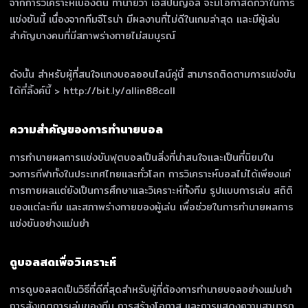
จากการวิเคราะห์เบื้องต้น ทำนายว่า เอสปันญ่อล จะมีโอกาสดีกว่าในการ
แข่งขันนี้ เนื่องจากทีมจีโรน่า มีผลงานที่ไม่ดีในเกมล่าสุด และมีผู้เล่น
สำคัญบางคนที่มีสภาพร่างกายไม่สมบูรณ์
ดังนั้น สำหรับผู้ที่สนใจแทงบอลออนไลน์คู่นี้ สามารถติดตามการแข่งขัน
ได้ที่ลิ้งค์นี้ > http://bit.ly/allin88call
ความสำคัญของการทำนายบอล
การทำนายผลการแข่งขันฟุตบอลเป็นสิ่งที่น่าสนใจและเป็นที่นิยมใน
วงการกีฬาทั้งในประเทศไทยและทั่วโลก การวิเคราะห์บอลไม่ได้เพียงแค่
การทายผลแต่ยังเป็นการศึกษาและวิเคราะห์ทั้งทีม รูปแบบการเล่น สถิติ
ของแต่ละทีม และสภาพร่างกายของผู้เล่น เพื่อช่วยในการทำนายผลการ
แข่งขันอย่างแม่นยำ
ดูบอลสดเพื่อวิเคราะห์
การดูบอลสดเป็นวิธีที่ดีที่สุดสำหรับผู้ที่ต้องการทำนายบอลอย่างแม่นยำ
การสังเกตุการเล่นของทีม การสร้างโอกาส และการแสดงความสามารถ