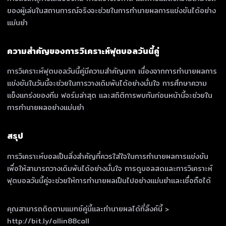
ของผู้เล่นในสถานการณ์จริงจะช่วยในการทำนายผลการแข่งขันได้อย่าง
แม่นยำ
ความสำคัญของการวิเคราะห์ฟุตบอลวันนี้คู่
การวิเคราะห์ฟุตบอลวันนี้คู่มีความสำคัญมาก เนื่องจากการทำนายผลการ
แข่งขันในวันนี้จะช่วยในการวางเดิมพันได้อย่างมั่นใจ การศึกษาความ
แข็งแกร่งของทีม ฟอร์มล่าสุด และสถิติการพบกันก่อนหน้านี้จะช่วยใน
การทำนายผลอย่างแม่นยำ
สรุป
การวิเคราะห์บอลเป็นสิ่งสำคัญที่ควรใส่ใจในการทำนายผลการแข่งขัน
เพื่อให้สามารถวางเดิมพันได้อย่างมั่นใจ การดูบอลสดและการวิเคราะห์
ฟุตบอลวันนี้คู่จะช่วยให้การทำนายผลเป็นไปอย่างแม่นยำและเชื่อถือได้
คุณสามารถติดตามแมทช์คู่นี้และทำนายผลได้ที่ลิ้งค์นี้ >
http://bit.ly/allin88call