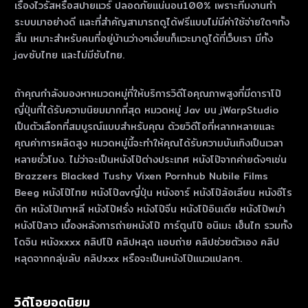
เรื่องไวรัสหรือสปายแวร์ ปลอดภัยแน่นอน100% เพราะทีมงานทำ
ระบบมาอย่างดี และที่สำคัญสามารถดูได้ฟรีแบบไม่มีค่าใช้จ่ายใดๆทั้ง
สิ้น เหมาะสำหรับคนที่อยู่บ้านว่างๆเงี่ยนก็แวะมาดูได้ที่เว็บเรา มีทั้ง
javซับไทย และไม่มีซับไทย.
ถ้าคุณกําลังมองหาหมวดหมู่ที่ให้บริการวิดีโอคุณภาพสูงที่มีดาราโป๊
ญี่ปุ่นที่ได้รับความนิยมมากที่สุด หมวดหมู่ Jav บน jWarpStudio
เป็นตัวเลือกที่สมบูรณ์แบบสําหรับคุณ ด้วยวิดีโอที่หลากหลายและ
คุณค่าการผลิตสูง หมวดหมู่นี้จะทําให้คุณได้รับความบันเทิงเป็นเวลา
หลายชั่วโมง. ไม่ว่าจะเป็นหนังโป๊ต่างประเทศ หนังโป๊จากค่ายดังๆเช่น
Brazzers Blacked Tushy Vixen Pornhub Nubile Films
Beeg หนังโป๊ไทย หนังโป๊avญี่ปุ่น หนังอาร์ หนังโป๊ล้อเลียน หนังอีโร
ติก หนังโป๊เกาหลี หนังโป๊ฝรั่ง หนังโป๊จีน หนังโป๊อินเดีย หนังโป๊พม่า
หนังโป๊ลาว เบื้องหลังการถ่ายหนังโป๊ การ์ตูนโป๊ อนิเมะ เฮ็นไท รวมทั้ง
โดจิน หนังxxxx คลิปโป๊ คลิปหลุด แอบถ่าย คลิปช่วยตัวเอง คลิป
หลุดจากกลุ่มลับ คลิปxxx หรือจะเป็นหนังโป๊แนวแปลกๆ.
วิดีโอยอดนิยม