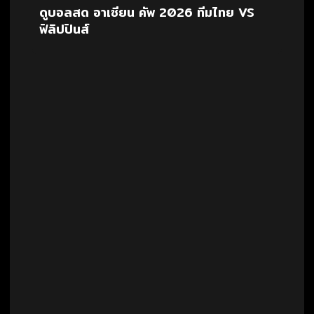
ดูบอลสด อาเซียน คัพ 2026 ทีมไทย VS
ฟิลิปปินส์