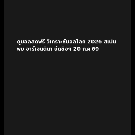
ดูบอลสดฟรี วิเคราะห์บอลโลก 2026 สเปน
พบ อาร์เจนตินา นัดชิงฯ 20 ก.ค.69