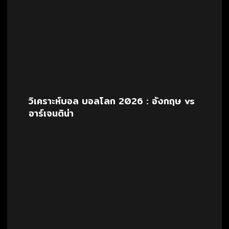
วิเคราะห์บอล บอลโลก 2026 : อังกฤษ vs
อาร์เจนติน่า