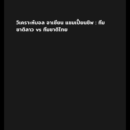
วิเคราะห์บอล อาเซียน แชมเปี้ยนชิพ : ทีม
ชาติลาว vs ทีมชาติไทย