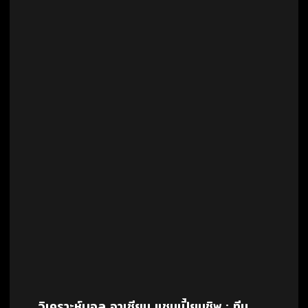
วิเคราะห์บอล อาเซียน แชมเปี้ยนชิพ : ทีม