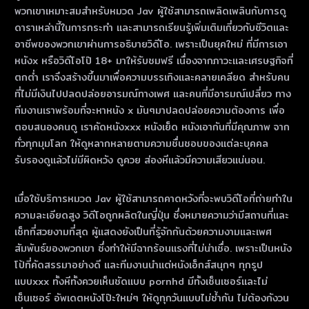
พวกเขาเหมาะสมสําหรับหมวด Jav ผู้ใช้สามารถเพลิดเพลินกับการดู
ดาราเหล่านี้ในการกระทํา และสามารถเรียนรู้เพิ่มเติมเกี่ยวกับชีวิตและ
อาชีพของพวกเขาผ่านการอธิบายวิดีโอ. เพราะเป็นยุคใหม่ ที่มีการเอา
หนังx หรือวิดีโอโป๊ 18+ มาให้รับชมฟรี เนื่องจากภาวะและเศรษฐกิจที่
ตกต่ำ เราจึงสร้างขึ้นมาเพื่อความบรรเทิงและคลายเคลียด สำหรับคน
ที่ไม่มีเงินไปปลดปล่อยอารมณ์ทางเพศ และคนที่มีอารมณ์เปลี่ยว ทาง
ทีมงานเราพร้อมที่จะหาหนัง x มันๆมาปลดปล่อยความต้องการ เพื่อ
ตอบสนองคนดู เราคัดหนังxxx หนังเย็ด หนังเอากันที่มีคุณภาพ จาก
ทั่วทุกมุมโลก ให้ดูหลากหลายตามความชื่นชอบของแต่ละบุคคล
รับรองดูแล้วไม่มีผิดหวัง ดูควย ส่องหีแล้วมีความเสียวแน่นอน.
เมื่อใช้บริการหมวด Jav ผู้ใช้สามารถคาดหวังที่จะพบวิดีโอที่ถ่ายทําใน
ความละเอียดสูง วิดีโอถูกผลิตในญี่ปุ่น ซึ่งหมายความว่ามีสถานที่และ
เซ็ทที่สวยงามที่สุด ผู้แสดงยังเป็นที่รู้จักกันด้วยความงามและเพศ
สัมพันธ์ของพวกเขา ซึ่งทําให้มีฉากร้อนแรงที่ไม่น่าเชื่อ. เพราะเป็นหนัง
โป้ที่คัดสรรมาอย่างดี และทีมงานนำแต่หนังเอ็กส์สนุกๆ ทุกรูป
แบบxxx ทั้งหีทั้งควยเห็นชัดแบบ pornhd มีทั้งเซ็นเซอร์และไม่
เซ็นเซอร์ อัพเดตหนังโป๊ะใหม่ๆ ให้ดูทุกวันแบบไม่ซ้ำกัน ไม่ต้องกังวน