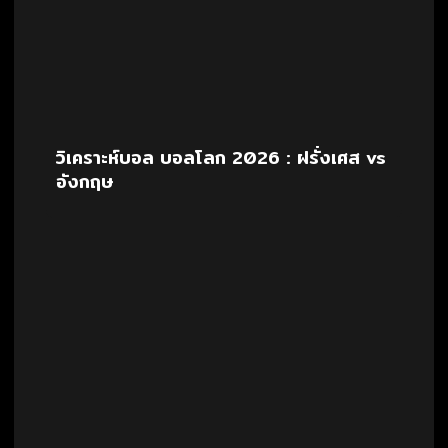
วิเคราะห์บอล บอลโลก 2026 : ฝรั่งเศส vs
อังกฤษ