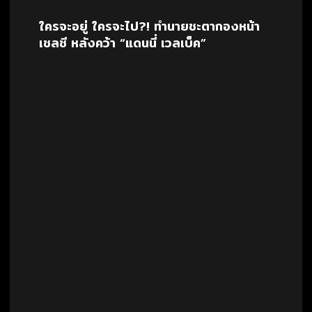
ใครจะอยู่ ใครจะไป?! ทำนายชะตากองหน้า
เชลซี หลังคว้า “แดนนี่ เวลเบ็ค”