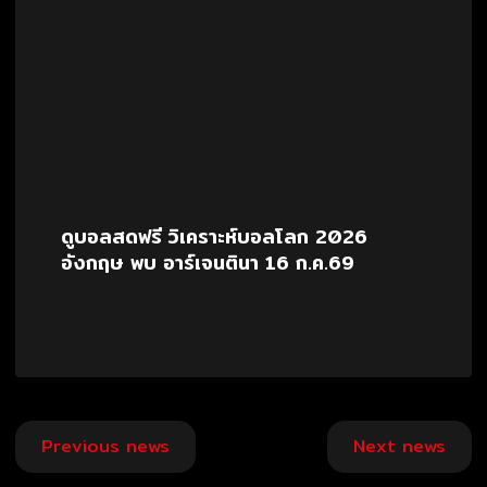
ดูบอลสดฟรี วิเคราะห์บอลโลก 2026
อังกฤษ พบ อาร์เจนตินา 16 ก.ค.69
Post
Previous news
Next news
navigation