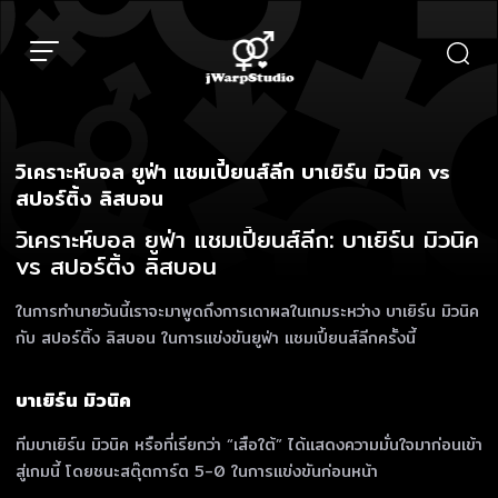
Skip
to
content
วิเคราะห์บอล ยูฟ่า แชมเปี้ยนส์ลีก บาเยิร์น มิวนิค vs
สปอร์ติ้ง ลิสบอน
วิเคราะห์บอล ยูฟ่า แชมเปี้ยนส์ลีก: บาเยิร์น มิวนิค
vs สปอร์ติ้ง ลิสบอน
ในการทำนายวันนี้เราจะมาพูดถึงการเดาผลในเกมระหว่าง บาเยิร์น มิวนิค
กับ สปอร์ติ้ง ลิสบอน ในการแข่งขันยูฟ่า แชมเปี้ยนส์ลีกครั้งนี้
บาเยิร์น มิวนิค
ทีมบาเยิร์น มิวนิค หรือที่เรียกว่า “เสือใต้” ได้แสดงความมั่นใจมาก่อนเข้า
สู่เกมนี้ โดยชนะสตุ๊ตการ์ต 5-0 ในการแข่งขันก่อนหน้า