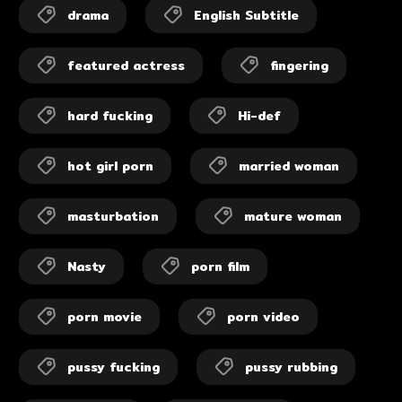
drama
English Subtitle
featured actress
fingering
hard fucking
Hi-def
hot girl porn
married woman
masturbation
mature woman
Nasty
porn film
porn movie
porn video
pussy fucking
pussy rubbing