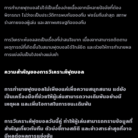
การทำนายฟุตบอลไม่ได้เป็นเรื่องง่ายเนื่องจากมีหลายปัจจัยที่ต้อง
พิจารณา ไม่ว่าจะเป็นประวัติการพบกันของทีม ฟอร์มทีมล่าสุด สภาพ
ร่างกายของผู้เล่น และสภาพเศรษฐกิจของทีม
การวิเคราะห์บอลสดเป็นเรื่องที่น่าสนใจมาก เนื่องจากสามารถติดตาม
เหตุการณ์ที่เกิดขึ้นในสนามฟุตบอลได้ใกล้ชิด และช่วยให้การทำนายผล
การแข่งขันเป็นไปอย่างแม่นยำ
ความสำคัญของการวิเคราะห์ฟุตบอล
การทำนายฟุตบอลไม่เพียงแค่เพื่อความสนุกสนาน แต่ยัง
เป็นเครื่องมือที่ช่วยให้ผู้เล่นสามารถวางเดิมพันอย่างมี
เหตุผล และเพิ่มโอกาสในการชนะเดิมพัน
การวิเคราะห์ฟุตบอลวันนี้คู่ ทำให้ผู้เล่นสามารถทราบข้อมูลที่
สำคัญเกี่ยวกับทีม ตัวบ่งชี้ทางสถิติ และข่าวสารล่าสุดที่อาจ
มีผลต่อผลการแข่งขัน