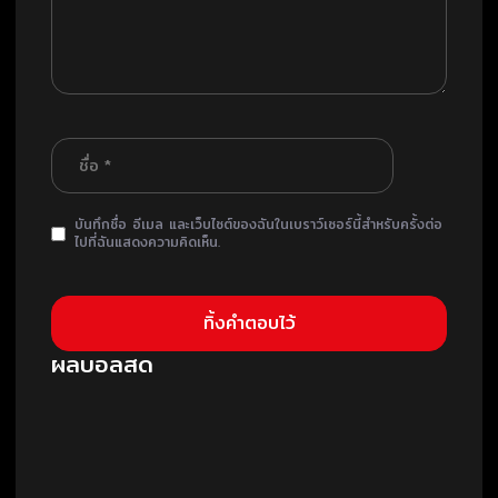
บันทึกชื่อ อีเมล และเว็บไซต์ของฉันในเบราว์เซอร์นี้สำหรับครั้งต่อ
ไปที่ฉันแสดงความคิดเห็น.
ผลบอลสด