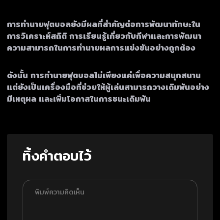
การทำนายฟุตบอลยังมีผลที่สำคัญต่อการพัฒนาทักษะใน
การวิเคราะห์สถิติ การเรียนรู้เกี่ยวกับกีฬาและการพัฒนา
ความสามารถในการทำนายผลการแข่งขันอย่างถูกต้อง
ดังนั้น การทำนายฟุตบอลไม่เพียงแค่เพื่อความสนุกสนาน
แต่ยังเป็นเครื่องมือที่ช่วยให้ผู้เล่นสามารถวางเดิมพันอย่าง
มีเหตุผล และเพิ่มโอกาสในการชนะเดิมพัน
ทิ้งคำตอบไว้