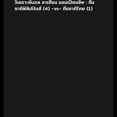
วิเคราะห์บอล อาเซียน แชมเปี้ยนชิพ : ทีม
ชาติฟิลิปปินส์ (4) -vs- ทีมชาติไทย (1)