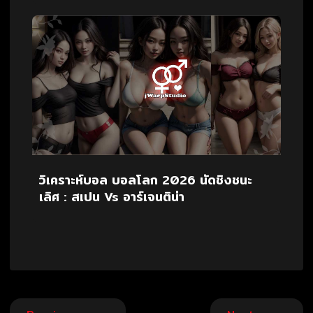
วิเคราะห์บอล บอลโลก 2026 นัดชิงชนะ
เลิศ : สเปน Vs อาร์เจนติน่า
Post