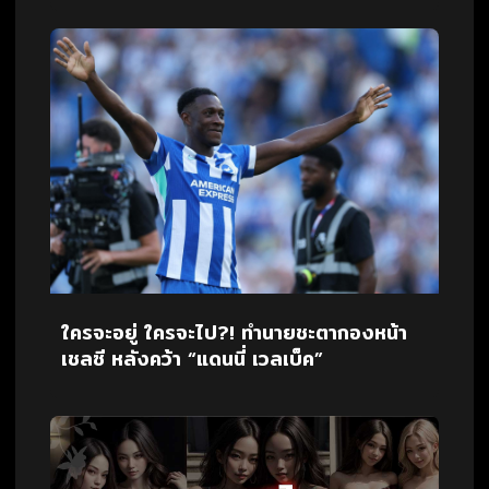
ใครจะอยู่ ใครจะไป?! ทำนายชะตากองหน้า
เชลซี หลังคว้า “แดนนี่ เวลเบ็ค”