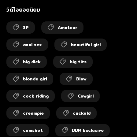
วิดีโอยอดนิยม
3P
Amateur
anal sex
beautiful girl
big dick
big tits
blonde girl
Blow
cock riding
Cowgirl
creampie
cuckold
cumshot
DDM Exclusive