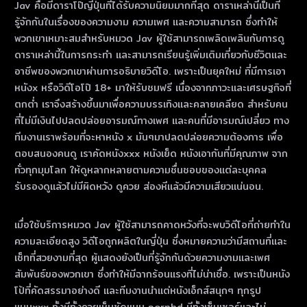
Jav คือมีดาราโป๊ญี่ปุ่นที่ได้รับความนิยมมากที่สุด ดาราเหล่านี้เป็นที่
รู้จักกันในเรื่องของความงาม ความเพศ และความสามารถ ซึ่งทําให้
พวกเขาเหมาะสมสําหรับหมวด Jav ผู้ใช้สามารถเพลิดเพลินกับการดู
ดาราเหล่านี้ในการกระทํา และสามารถเรียนรู้เพิ่มเติมเกี่ยวกับชีวิตและ
อาชีพของพวกเขาผ่านการอธิบายวิดีโอ. เพราะเป็นยุคใหม่ ที่มีการเอา
หนังx หรือวิดีโอโป๊ 18+ มาให้รับชมฟรี เนื่องจากภาวะและเศรษฐกิจที่
ตกต่ำ เราจึงสร้างขึ้นมาเพื่อความบรรเทิงและคลายเคลียด สำหรับคน
ที่ไม่มีเงินไปปลดปล่อยอารมณ์ทางเพศ และคนที่มีอารมณ์เปลี่ยว ทาง
ทีมงานเราพร้อมที่จะหาหนัง x มันๆมาปลดปล่อยความต้องการ เพื่อ
ตอบสนองคนดู เราคัดหนังxxx หนังเย็ด หนังเอากันที่มีคุณภาพ จาก
ทั่วทุกมุมโลก ให้ดูหลากหลายตามความชื่นชอบของแต่ละบุคคล
รับรองดูแล้วไม่มีผิดหวัง ดูควย ส่องหีแล้วมีความเสียวแน่นอน.
เมื่อใช้บริการหมวด Jav ผู้ใช้สามารถคาดหวังที่จะพบวิดีโอที่ถ่ายทําใน
ความละเอียดสูง วิดีโอถูกผลิตในญี่ปุ่น ซึ่งหมายความว่ามีสถานที่และ
เซ็ทที่สวยงามที่สุด ผู้แสดงยังเป็นที่รู้จักกันด้วยความงามและเพศ
สัมพันธ์ของพวกเขา ซึ่งทําให้มีฉากร้อนแรงที่ไม่น่าเชื่อ. เพราะเป็นหนัง
โป้ที่คัดสรรมาอย่างดี และทีมงานนำแต่หนังเอ็กส์สนุกๆ ทุกรูป