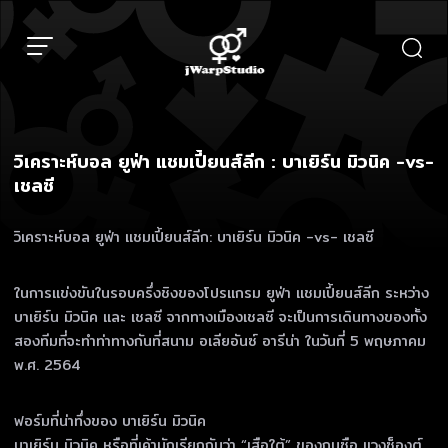
Skip
to
content
วิเคราะห์บอล ยูฟ่า แชมเปี้ยนส์ลีก : บาเยิร์น มิวนิค -vs-
เชลซี
วิเคราะห์บอล ยูฟ่า แชมเปี้ยนส์ลีก: บาเยิร์น มิวนิค -vs- เชลซี
ในการแข่งขันในรอบครึ่งชิงของโปรแกรม ยูฟ่า แชมเปี้ยนส์ลีก ระหว่าง
บาเยิร์น มิวนิค และ เชลซี จากทางเมืองเชลซี จะเป็นการเดินทางของทั้ง
สองทีมที่จะทำท่าทางกันที่สนาม อเลียอันซ์ อารีน่า ในวันที่ 5 พฤษภาคม
พ.ศ. 2564
ฟอร์มที่น่าทึ่งของ บาเยิร์น มิวนิค
บาเยิร์น มิวนิค หรือที่เค้ามักเรียกกันว่า “เสือใต้” ของกุนซือ แวงซ็องต์