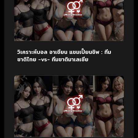
วิเคราะห์บอล อาเซียน แชมเปี้ยนชิพ : ทีม
ชาติไทย -vs- ทีมชาติมาเลเซีย