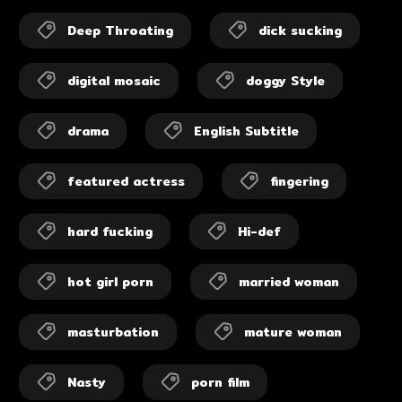
Deep Throating
dick sucking
digital mosaic
doggy Style
drama
English Subtitle
featured actress
fingering
hard fucking
Hi-def
hot girl porn
married woman
masturbation
mature woman
Nasty
porn film