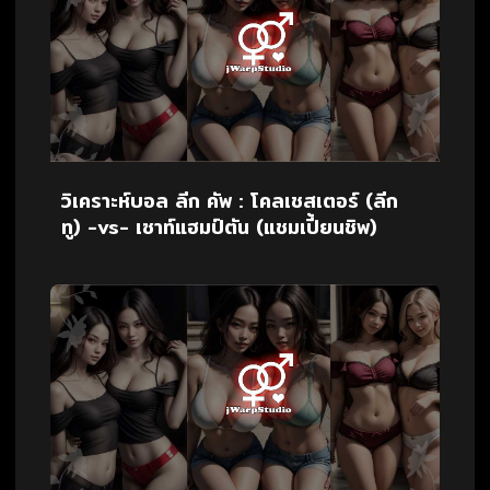
วิเคราะห์บอล ลีก คัพ : โคลเชสเตอร์ (ลีก
ทู) -vs- เซาท์แฮมป์ตัน (แชมเปี้ยนชิพ)