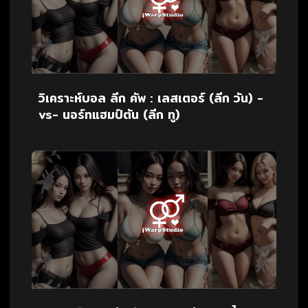
วิเคราะห์บอล ลีก คัพ : เลสเตอร์ (ลีก วัน) -
vs- นอร์ทแฮมป์ตัน (ลีก ทู)