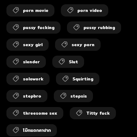
porn movie
porn video
pussy fucking
pussy rubbing
sexy girl
sexy porn
slender
Slut
solowork
Squirting
stepbro
stepsis
threesome sex
Titty fuck
โม๊กแตกคาปาก