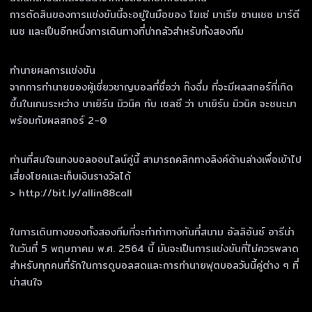
การตัดสินของการแข่งขันนี้จะอยู่ในมือของ โฆเซ่ มาเรีย ซานเชซ มาร์ตี
เนซ และเป็นอีกหนึ่งการเดินทางที่น่ากลัวสำหรับทั้งสองทีม
ทำนายผลการแข่งขัน
จากการทำนายของผู้เชี่ยวชาญบอลที่ชื่อว่า ก๊งฉึ่ม ที่จะมีผลสกอร์ที่เกิด
ขึ้นในเกมระหว่าง บาเยิร์น มิวนิค กับ เชลซี ว่า บาเยิร์น มิวนิค จะชนะมา
พร้อมกับผลสกอร์ 2-0
ท่านที่สนใจแทงบอลออนไลน์คู่นี้ สามารถคลิกทางลิงค์ด้านล่างเพื่อเข้าไป
เสี่ยงโชคและเก็บเงินรางวัลได้
> http://bit.ly/allin88call
ในการเดินทางของทั้งสองทีมที่จะทำท่าทางกันที่สนาม อัลลิอันซ์ อารีน่า
ในวันที่ 5 พฤษภาคม พ.ศ. 2564 นี้ มันจะเป็นการแข่งขันที่ไม่ควรพลาด
สำหรับทุกคนที่รักในการดูบอลสดและการทำนายฟุตบอลวันนี้คู่ต่าง ๆ ที่
น่าสนใจ