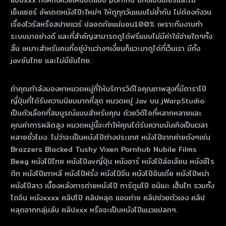
แบบxxx ทั้งหีทั้งควยเห็นชัดแบบ pornhd มีทั้งเซ็นเซอร์และไม่
เซ็นเซอร์ อัพเดตหนังโป๊ะใหม่ๆ ให้ดูทุกวันแบบไม่ซ้ำกัน ไม่ต้องกังวน
เรื่องไวรัสหรือสปายแวร์ ปลอดภัยแน่นอน100% เพราะทีมงานทำ
ระบบมาอย่างดี และที่สำคัญสามารถดูได้ฟรีแบบไม่มีค่าใช้จ่ายใดๆทั้ง
สิ้น เหมาะสำหรับคนที่อยู่บ้านว่างๆเงี่ยนก็แวะมาดูได้ที่เว็บเรา มีทั้ง
javซับไทย และไม่มีซับไทย.
ถ้าคุณกําลังมองหาหมวดหมู่ที่ให้บริการวิดีโอคุณภาพสูงที่มีดาราโป๊
ญี่ปุ่นที่ได้รับความนิยมมากที่สุด หมวดหมู่ Jav บน jWarpStudio
เป็นตัวเลือกที่สมบูรณ์แบบสําหรับคุณ ด้วยวิดีโอที่หลากหลายและ
คุณค่าการผลิตสูง หมวดหมู่นี้จะทําให้คุณได้รับความบันเทิงเป็นเวลา
หลายชั่วโมง. ไม่ว่าจะเป็นหนังโป๊ต่างประเทศ หนังโป๊จากค่ายดังๆเช่น
Brazzers Blacked Tushy Vixen Pornhub Nubile Films
Beeg หนังโป๊ไทย หนังโป๊avญี่ปุ่น หนังอาร์ หนังโป๊ล้อเลียน หนังอีโร
ติก หนังโป๊เกาหลี หนังโป๊ฝรั่ง หนังโป๊จีน หนังโป๊อินเดีย หนังโป๊พม่า
หนังโป๊ลาว เบื้องหลังการถ่ายหนังโป๊ การ์ตูนโป๊ อนิเมะ เฮ็นไท รวมทั้ง
โดจิน หนังxxxx คลิปโป๊ คลิปหลุด แอบถ่าย คลิปช่วยตัวเอง คลิป
หลุดจากกลุ่มลับ คลิปxxx หรือจะเป็นหนังโป๊แนวแปลกๆ.