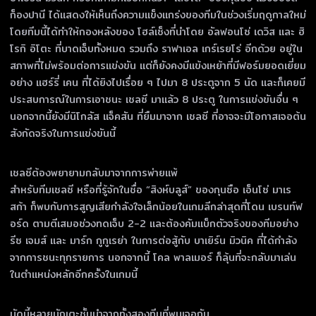
ก็องปานี ได้แสดงให้เห็นถึงความแข็งแกร่งของทีมในช่วงเริ่มฤดูกาลใหม่
โดยทีมนี้ได้ทำให้กองหลังของ โฮล์เซ็งที่นำโดย อัลฟอนโซ่ เดวิส และ ฮิ
โรกิ อิโตะ ที่บาดเจ็บทั้งหมด รวมถึง ราฟาเอล เกร์เรยโร่ อีกด้วย อยู่ใน
สภาพที่ไม่พร้อมต่อการแข่งขัน แต่ก็ยังคงมีแข้งเหย้าที่มีฟอร์มยอดเยี่ยม
อย่าง แฮร์รี่ เคน ที่ได้ยิงไปเรื่อย ๆ ไปมา 8 ประตูจาก 5 นัด และก็เคยมี
ประสบการณ์ในการเอาชนะ เชลซี มาแล้ว 8 ประตู ในการแข่งขันอื่น ๆ
นอกจากนี้ยังมีนิโกลัส แจ็คสัน ที่ยืมมาจาก เชลซี ที่อาจจะมีโอกาสเจอต้น
สังกัดจริงในการแข่งขันนี้
เชลซีต้องพยายามกลับมาจากการพ่ายแพ้
สำหรับทีมเชลซี หรือที่รู้จักในชื่อ “สิงห์บลูส์” ของกุนซือ เอ็นโซ่ มาเร
สก้า ก็พบกับการสูญเสียกำลังใจเล็กน้อยในเกมลีกล่าสุดที่โดน เบรนท์ฟ
อร์ด ตามตีเสมอช่วงทดเจ็บ 2-2 และต้องคัมแบ็กตัวจริงของทีมอย่าง
รีซ เจมส์ และ มาร์ก กูกูเรย่า ในการต่อสู้กับ บาเยิร์น มิวนิค ที่ได้กำลัง
จากการชนะทุกรายการ นอกจากนี้ โคล พาลเมอร์ ก็ลุ้นที่จะกลับมาเล่น
ในตำแหน่งหลักอีกครั้งในเกมนี้
นัดนี้หลายนักเตะชั้นนำจากทั้งสองทีมที่พบเจอกัน