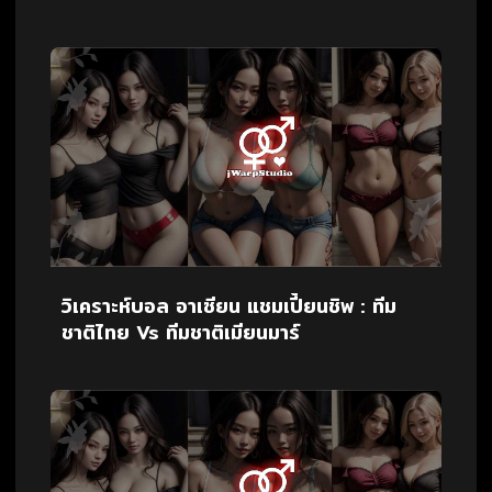
วิเคราะห์บอล อาเซียน แชมเปี้ยนชิพ : ทีม
ชาติไทย Vs ทีมชาติเมียนมาร์