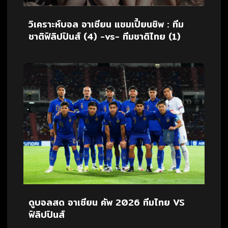
วิเคราะห์บอล อาเซียน แชมเปี้ยนชิพ : ทีม
ชาติฟิลิปปินส์ (4) -vs- ทีมชาติไทย (1)
ดูบอลสด อาเซียน คัพ 2026 ทีมไทย VS
ฟิลิปปินส์