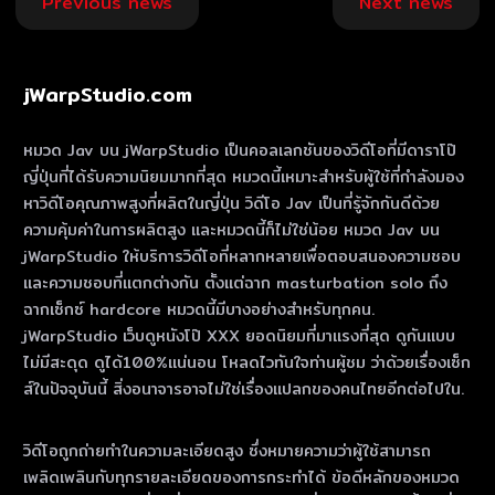
Previous news
Next news
navigation
jWarpStudio.com
หมวด Jav บน jWarpStudio เป็นคอลเลกชันของวิดีโอที่มีดาราโป๊
ญี่ปุ่นที่ได้รับความนิยมมากที่สุด หมวดนี้เหมาะสําหรับผู้ใช้ที่กําลังมอง
หาวิดีโอคุณภาพสูงที่ผลิตในญี่ปุ่น วิดีโอ Jav เป็นที่รู้จักกันดีด้วย
ความคุ้มค่าในการผลิตสูง และหมวดนี้ก็ไม่ใช่น้อย หมวด Jav บน
jWarpStudio ให้บริการวิดีโอที่หลากหลายเพื่อตอบสนองความชอบ
และความชอบที่แตกต่างกัน ตั้งแต่ฉาก masturbation solo ถึง
ฉากเซ็กซ์ hardcore หมวดนี้มีบางอย่างสําหรับทุกคน.
jWarpStudio เว็บดูหนังโป๊ XXX ยอดนิยมที่มาแรงที่สุด ดูกันแบบ
ไม่มีสะดุด ดูได้100%แน่นอน โหลดไวทันใจท่านผู้ชม ว่าด้วยเรื่องเซ็ก
ส์ในปัจจุบันนี้ สิ่งอนาจารอาจไม่ใช่เรื่องแปลกของคนไทยอีกต่อไปใน.
วิดีโอถูกถ่ายทําในความละเอียดสูง ซึ่งหมายความว่าผู้ใช้สามารถ
เพลิดเพลินกับทุกรายละเอียดของการกระทําได้ ข้อดีหลักของหมวด