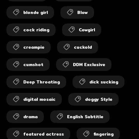
blonde girl
Blow
cock riding
Cowgirl
creampie
cuckold
cumshot
DDM Exclusive
Deep Throating
dick sucking
digital mosaic
doggy Style
drama
English Subtitle
featured actress
fingering