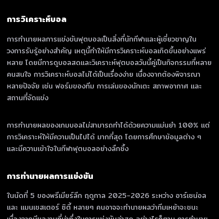
การวิเคราะห์บอล
การทำนายผลการแข่งขันฟุตบอลเป็นสิ่งที่นักกีฬาและผู้เชี่ยวชาญใน
วงการรับรู้อย่างสำคัญ เหตุนี้ทำให้มีการวิเคราะห์บอลเกิดขึ้นอย่างแพร่
หลาย โดยมีการดูบอลสดและวิเคราะห์ฟุตบอลวันนี้คู่เป็นกิจกรรมที่หลาย
คนสนใจ การวิเคราะห์บอลไม่ได้เป็นเรื่องง่าย เนื่องจากต้องพิจารณา
หลายปัจจัย เช่น ฟอร์มของทีม การเล่นของนักเตะ สภาพอากาศ และ
สถานที่จัดแข่ง
การทำนายผลของเกมบอลไม่สามารถทำได้ด้วยความแม่นยำ 100% แต่
การวิเคราะห์ให้มีความเป็นไปได้ มากที่สุด โดยการศึกษาข้อมูลต่าง ๆ
และมีความเข้าใจในกีฬาฟุตบอลอย่างลึกซึ้ง
การทำนายผลการแข่งขัน
ในนัดที่ 5 ของพรีเมียร์ลีก ฤดูกาล 2025-2026 ระหว่าง อาร์เซน่อล
และ แมนเชสเตอร์ ซิตี้ หลายๆ คนอาจจะทำนายผลว่าทีมเหย้าจะชนะ