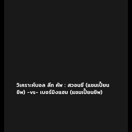
วิเคราะห์บอล ลีก คัพ : สวอนซี (แชมเปี้ยน
ชิพ) -vs- เบอร์มิงแฮม (แชมเปี้ยนชิพ)