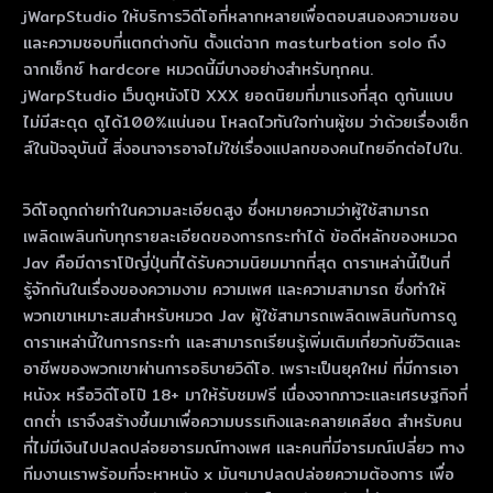
jWarpStudio ให้บริการวิดีโอที่หลากหลายเพื่อตอบสนองความชอบ
และความชอบที่แตกต่างกัน ตั้งแต่ฉาก masturbation solo ถึง
ฉากเซ็กซ์ hardcore หมวดนี้มีบางอย่างสําหรับทุกคน.
jWarpStudio เว็บดูหนังโป๊ XXX ยอดนิยมที่มาแรงที่สุด ดูกันแบบ
ไม่มีสะดุด ดูได้100%แน่นอน โหลดไวทันใจท่านผู้ชม ว่าด้วยเรื่องเซ็ก
ส์ในปัจจุบันนี้ สิ่งอนาจารอาจไม่ใช่เรื่องแปลกของคนไทยอีกต่อไปใน.
วิดีโอถูกถ่ายทําในความละเอียดสูง ซึ่งหมายความว่าผู้ใช้สามารถ
เพลิดเพลินกับทุกรายละเอียดของการกระทําได้ ข้อดีหลักของหมวด
Jav คือมีดาราโป๊ญี่ปุ่นที่ได้รับความนิยมมากที่สุด ดาราเหล่านี้เป็นที่
รู้จักกันในเรื่องของความงาม ความเพศ และความสามารถ ซึ่งทําให้
พวกเขาเหมาะสมสําหรับหมวด Jav ผู้ใช้สามารถเพลิดเพลินกับการดู
ดาราเหล่านี้ในการกระทํา และสามารถเรียนรู้เพิ่มเติมเกี่ยวกับชีวิตและ
อาชีพของพวกเขาผ่านการอธิบายวิดีโอ. เพราะเป็นยุคใหม่ ที่มีการเอา
หนังx หรือวิดีโอโป๊ 18+ มาให้รับชมฟรี เนื่องจากภาวะและเศรษฐกิจที่
ตกต่ำ เราจึงสร้างขึ้นมาเพื่อความบรรเทิงและคลายเคลียด สำหรับคน
ที่ไม่มีเงินไปปลดปล่อยอารมณ์ทางเพศ และคนที่มีอารมณ์เปลี่ยว ทาง
ทีมงานเราพร้อมที่จะหาหนัง x มันๆมาปลดปล่อยความต้องการ เพื่อ