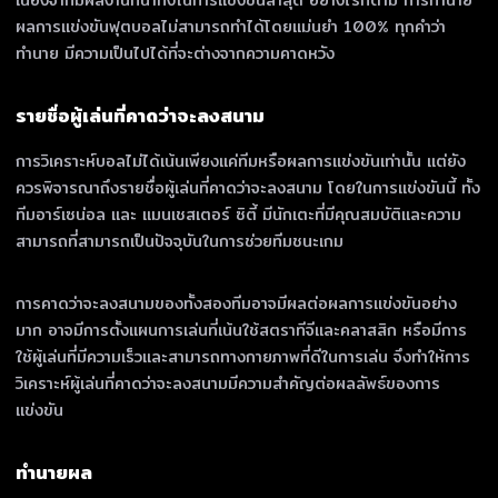
เนื่องจากมีผลงานที่น่าทึ่งในการแข่งขันล่าสุด อย่างไรก็ตาม การทำนาย
ผลการแข่งขันฟุตบอลไม่สามารถทำได้โดยแม่นยำ 100% ทุกคำว่า
ทำนาย มีความเป็นไปได้ที่จะต่างจากความคาดหวัง
รายชื่อผู้เล่นที่คาดว่าจะลงสนาม
การวิเคราะห์บอลไม่ได้เน้นเพียงแค่ทีมหรือผลการแข่งขันเท่านั้น แต่ยัง
ควรพิจารณาถึงรายชื่อผู้เล่นที่คาดว่าจะลงสนาม โดยในการแข่งขันนี้ ทั้ง
ทีมอาร์เซน่อล และ แมนเชสเตอร์ ซิตี้ มีนักเตะที่มีคุณสมบัติและความ
สามารถที่สามารถเป็นปัจจุบันในการช่วยทีมชนะเกม
การคาดว่าจะลงสนามของทั้งสองทีมอาจมีผลต่อผลการแข่งขันอย่าง
มาก อาจมีการตั้งแผนการเล่นที่เน้นใช้สตราทีจีและคลาสสิก หรือมีการ
ใช้ผู้เล่นที่มีความเร็วและสามารถทางกายภาพที่ดีในการเล่น จึงทำให้การ
วิเคราะห์ผู้เล่นที่คาดว่าจะลงสนามมีความสำคัญต่อผลลัพธ์ของการ
แข่งขัน
ทำนายผล