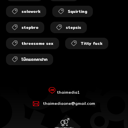
solowork
Squirting
stepbro
stepsis
threesome sex
Titty fuck
โม๊กแตกคาปาก
thaimedia1
thaimediaone@gmail.com