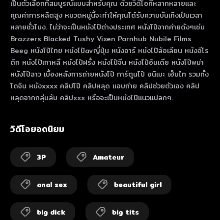
เป็นตัวเลือกที่สมบูรณ์แบบสําหรับคุณ ด้วยวิดีโอที่หลากหลายและ
คุณค่าการผลิตสูง หมวดหมู่นี้จะทําให้คุณได้รับความบันเทิงเป็นเวลา
หลายชั่วโมง. ไม่ว่าจะเป็นหนังโป๊ต่างประเทศ หนังโป๊จากค่ายดังๆเช่น
Brazzers Blacked Tushy Vixen Pornhub Nubile Films
Beeg หนังโป๊ไทย หนังโป๊avญี่ปุ่น หนังอาร์ หนังโป๊ล้อเลียน หนังอีโร
ติก หนังโป๊เกาหลี หนังโป๊ฝรั่ง หนังโป๊จีน หนังโป๊อินเดีย หนังโป๊พม่า
หนังโป๊ลาว เบื้องหลังการถ่ายหนังโป๊ การ์ตูนโป๊ อนิเมะ เฮ็นไท รวมทั้ง
โดจิน หนังxxxx คลิปโป๊ คลิปหลุด แอบถ่าย คลิปช่วยตัวเอง คลิป
หลุดจากกลุ่มลับ คลิปxxx หรือจะเป็นหนังโป๊แนวแปลกๆ.
วิดีโอยอดนิยม
3P
Amateur
anal sex
beautiful girl
big dick
big tits