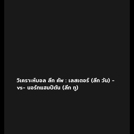
วิเคราะห์บอล ลีก คัพ : เลสเตอร์ (ลีก วัน) -
vs- นอร์ทแฮมป์ตัน (ลีก ทู)