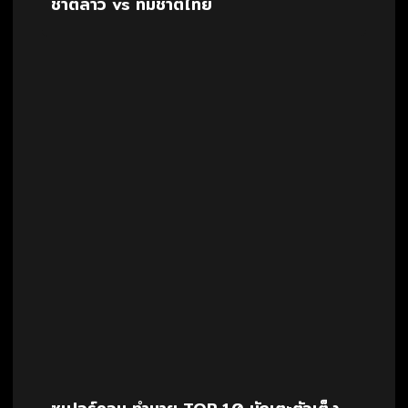
ชาติลาว vs ทีมชาติไทย