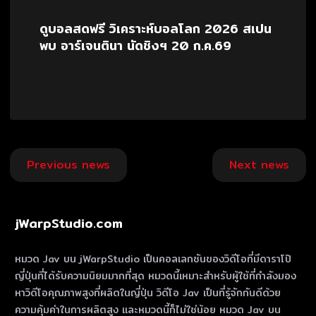
ดูบอลสดฟรี วิเคราะห์บอลโลก 2026 สเปน
พบ อาร์เจนตินา นัดชิงฯ 20 ก.ค.69
Post
Previous news
Next news
navigation
jWarpStudio.com
หมวด Jav บน jWarpStudio เป็นคอลเลกชันของวิดีโอที่มีดาราโป๊
ญี่ปุ่นที่ได้รับความนิยมมากที่สุด หมวดนี้เหมาะสําหรับผู้ใช้ที่กําลังมอง
หาวิดีโอคุณภาพสูงที่ผลิตในญี่ปุ่น วิดีโอ Jav เป็นที่รู้จักกันดีด้วย
ความคุ้มค่าในการผลิตสูง และหมวดนี้ก็ไม่ใช่น้อย หมวด Jav บน