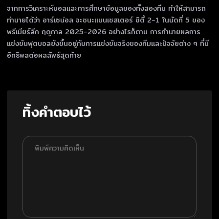
จากการวิเคราะห์บอลและการศึกษาข้อมูลของทั้งสองทีม ทำให้สามารถ
ทำนายได้ว่า อาร์เซน่อล จะชนะแมนเชสเตอร์ ซิตี้ 2-1 ในนัดที่ 5 ของ
พรีเมียร์ลีก ฤดูกาล 2025-2026 อย่างไรก็ตาม การทำนายผลการ
แข่งขันฟุตบอลยังขึ้นอยู่กับการแข่งขันจริงของทีมและปัจจัยต่าง ๆ ที่มี
อิทธิพลต่อผลลัพธ์สุดท้าย
ทิ้งคำตอบไว้