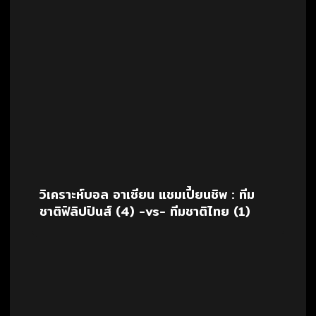
วิเคราะห์บอล อาเซียน แชมเปี้ยนชิพ : ทีม
ชาติฟิลิปปินส์ (4) -vs- ทีมชาติไทย (1)