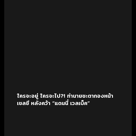
ใครจะอยู่ ใครจะไป?! ทำนายชะตากองหน้า
เชลซี หลังคว้า “แดนนี่ เวลเบ็ค”