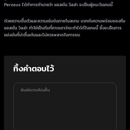
Perzeus ได้ทำการทำนายว่า แอสตัน วิลล่า จะเป็นผู้ชนะในเกมนี้
ด้วยความตื่นตัวและความเข้มข้นภายในสนาม บวกกับความพร้อมของทีม
แอสตัน วิลล่า ทำให้เป็นทีมที่คาดเดาว่าจะทำได้ดีในเกมนี้ ซึ่งจะเป็นการ
แข่งขันที่น่าตื่นเต้นและไม่ควรพลาดในการชม
ทิ้งคำตอบไว้