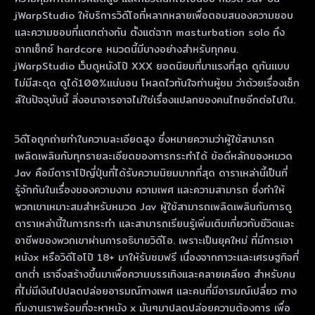
jWarpStudio ให้บริการวิดีโอที่หลากหลายเพื่อตอบสนองความชอบ
และความชอบที่แตกต่างกัน ตั้งแต่ฉาก masturbation solo ถึง
ฉากเซ็กซ์ hardcore หมวดนี้มีบางอย่างสําหรับทุกคน.
jWarpStudio เว็บดูหนังโป๊ XXX ยอดนิยมที่มาแรงที่สุด ดูกันแบบ
ไม่มีสะดุด ดูได้100%แน่นอน โหลดไวทันใจท่านผู้ชม ว่าด้วยเรื่องเซ็ก
ส์ในปัจจุบันนี้ สิ่งอนาจารอาจไม่ใช่เรื่องแปลกของคนไทยอีกต่อไปใน.
วิดีโอถูกถ่ายทําในความละเอียดสูง ซึ่งหมายความว่าผู้ใช้สามารถ
เพลิดเพลินกับทุกรายละเอียดของการกระทําได้ ข้อดีหลักของหมวด
Jav คือมีดาราโป๊ญี่ปุ่นที่ได้รับความนิยมมากที่สุด ดาราเหล่านี้เป็นที่
รู้จักกันในเรื่องของความงาม ความเพศ และความสามารถ ซึ่งทําให้
พวกเขาเหมาะสมสําหรับหมวด Jav ผู้ใช้สามารถเพลิดเพลินกับการดู
ดาราเหล่านี้ในการกระทํา และสามารถเรียนรู้เพิ่มเติมเกี่ยวกับชีวิตและ
อาชีพของพวกเขาผ่านการอธิบายวิดีโอ. เพราะเป็นยุคใหม่ ที่มีการเอา
หนังx หรือวิดีโอโป๊ 18+ มาให้รับชมฟรี เนื่องจากภาวะและเศรษฐกิจที่
ตกต่ำ เราจึงสร้างขึ้นมาเพื่อความบรรเทิงและคลายเคลียด สำหรับคน
ที่ไม่มีเงินไปปลดปล่อยอารมณ์ทางเพศ และคนที่มีอารมณ์เปลี่ยว ทาง
ทีมงานเราพร้อมที่จะหาหนัง x มันๆมาปลดปล่อยความต้องการ เพื่อ