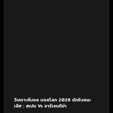
วิเคราะห์บอล บอลโลก 2026 นัดชิงชนะ
เลิศ : สเปน Vs อาร์เจนติน่า