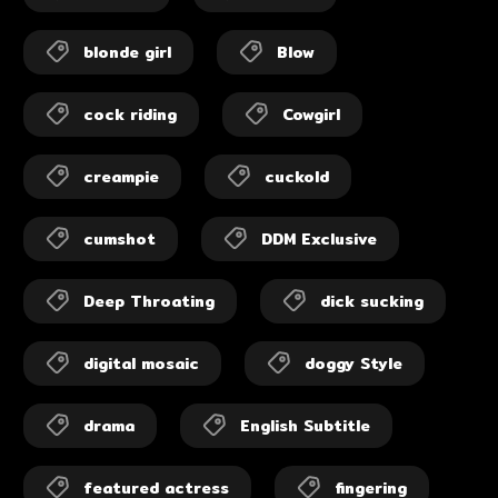
blonde girl
Blow
cock riding
Cowgirl
creampie
cuckold
cumshot
DDM Exclusive
Deep Throating
dick sucking
digital mosaic
doggy Style
drama
English Subtitle
featured actress
fingering