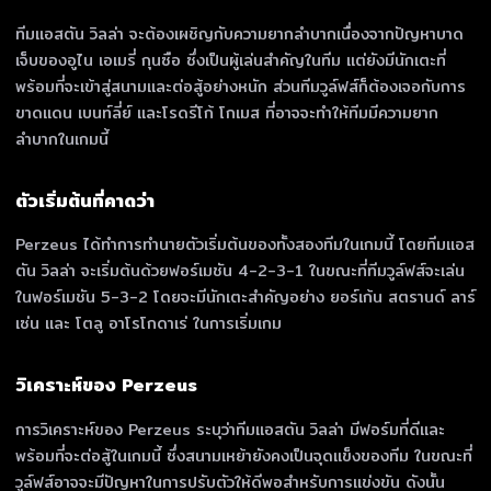
ทีมแอสตัน วิลล่า จะต้องเผชิญกับความยากลำบากเนื่องจากปัญหาบาด
เจ็บของอูไน เอเมรี่ กุนซือ ซึ่งเป็นผู้เล่นสำคัญในทีม แต่ยังมีนักเตะที่
พร้อมที่จะเข้าสู่สนามและต่อสู้อย่างหนัก ส่วนทีมวูล์ฟส์ก็ต้องเจอกับการ
ขาดแดน เบนท์ลี่ย์ และโรดรีโก้ โกเมส ที่อาจจะทำให้ทีมมีความยาก
ลำบากในเกมนี้
ตัวเริ่มต้นที่คาดว่า
Perzeus ได้ทำการทำนายตัวเริ่มต้นของทั้งสองทีมในเกมนี้ โดยทีมแอส
ตัน วิลล่า จะเริ่มต้นด้วยฟอร์เมชัน 4-2-3-1 ในขณะที่ทีมวูล์ฟส์จะเล่น
ในฟอร์เมชัน 5-3-2 โดยจะมีนักเตะสำคัญอย่าง ยอร์เก้น สตรานด์ ลาร์
เซ่น และ โตลู อาโรโกดาเร่ ในการเริ่มเกม
วิเคราะห์ของ Perzeus
การวิเคราะห์ของ Perzeus ระบุว่าทีมแอสตัน วิลล่า มีฟอร์มที่ดีและ
พร้อมที่จะต่อสู้ในเกมนี้ ซึ่งสนามเหย้ายังคงเป็นจุดแข็งของทีม ในขณะที่
วูล์ฟส์อาจจะมีปัญหาในการปรับตัวให้ดีพอสำหรับการแข่งขัน ดังนั้น