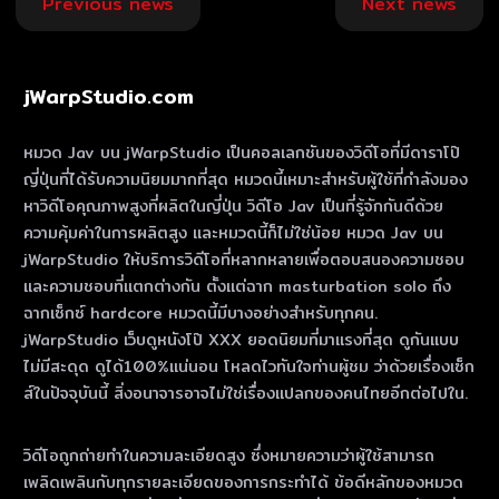
Previous news
Next news
navigation
jWarpStudio.com
หมวด Jav บน jWarpStudio เป็นคอลเลกชันของวิดีโอที่มีดาราโป๊
ญี่ปุ่นที่ได้รับความนิยมมากที่สุด หมวดนี้เหมาะสําหรับผู้ใช้ที่กําลังมอง
หาวิดีโอคุณภาพสูงที่ผลิตในญี่ปุ่น วิดีโอ Jav เป็นที่รู้จักกันดีด้วย
ความคุ้มค่าในการผลิตสูง และหมวดนี้ก็ไม่ใช่น้อย หมวด Jav บน
jWarpStudio ให้บริการวิดีโอที่หลากหลายเพื่อตอบสนองความชอบ
และความชอบที่แตกต่างกัน ตั้งแต่ฉาก masturbation solo ถึง
ฉากเซ็กซ์ hardcore หมวดนี้มีบางอย่างสําหรับทุกคน.
jWarpStudio เว็บดูหนังโป๊ XXX ยอดนิยมที่มาแรงที่สุด ดูกันแบบ
ไม่มีสะดุด ดูได้100%แน่นอน โหลดไวทันใจท่านผู้ชม ว่าด้วยเรื่องเซ็ก
ส์ในปัจจุบันนี้ สิ่งอนาจารอาจไม่ใช่เรื่องแปลกของคนไทยอีกต่อไปใน.
วิดีโอถูกถ่ายทําในความละเอียดสูง ซึ่งหมายความว่าผู้ใช้สามารถ
เพลิดเพลินกับทุกรายละเอียดของการกระทําได้ ข้อดีหลักของหมวด