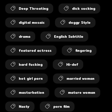
Deep Throating
dick sucking
digital mosaic
doggy Style
drama
English Subtitle
featured actress
fingering
hard fucking
Hi-def
hot girl porn
married woman
masturbation
mature woman
Nasty
porn film