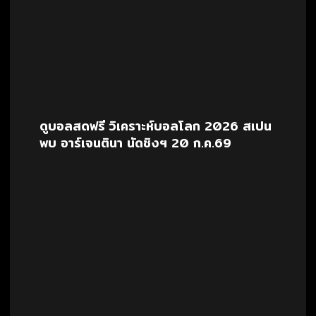
ดูบอลสดฟรี วิเคราะห์บอลโลก 2026 สเปน
พบ อาร์เจนตินา นัดชิงฯ 20 ก.ค.69