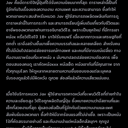
Jav คือมีดาราโป๊ญี่ปุ่นที่ได้รับความนิยมมากที่สุด ดาราเหล่านี้เป็นที่
รู้จักกันในเรื่องของความงาม ความเพศ และความสามารถ ซึ่งทําให้
พวกเขาเหมาะสมสําหรับหมวด Jav ผู้ใช้สามารถเพลิดเพลินกับการดู
ดาราเหล่านี้ในการกระทํา และสามารถเรียนรู้เพิ่มเติมเกี่ยวกับชีวิตและ
อาชีพของพวกเขาผ่านการอธิบายวิดีโอ. เพราะเป็นยุคใหม่ ที่มีการเอา
หนังx หรือวิดีโอโป๊ 18+ มาให้รับชมฟรี เนื่องจากภาวะและเศรษฐกิจที่
ตกต่ำ เราจึงสร้างขึ้นมาเพื่อความบรรเทิงและคลายเคลียด สำหรับคน
ที่ไม่มีเงินไปปลดปล่อยอารมณ์ทางเพศ และคนที่มีอารมณ์เปลี่ยว ทาง
ทีมงานเราพร้อมที่จะหาหนัง x มันๆมาปลดปล่อยความต้องการ เพื่อ
ตอบสนองคนดู เราคัดหนังxxx หนังเย็ด หนังเอากันที่มีคุณภาพ จาก
ทั่วทุกมุมโลก ให้ดูหลากหลายตามความชื่นชอบของแต่ละบุคคล
รับรองดูแล้วไม่มีผิดหวัง ดูควย ส่องหีแล้วมีความเสียวแน่นอน.
เมื่อใช้บริการหมวด Jav ผู้ใช้สามารถคาดหวังที่จะพบวิดีโอที่ถ่ายทําใน
ความละเอียดสูง วิดีโอถูกผลิตในญี่ปุ่น ซึ่งหมายความว่ามีสถานที่และ
เซ็ทที่สวยงามที่สุด ผู้แสดงยังเป็นที่รู้จักกันด้วยความงามและเพศ
สัมพันธ์ของพวกเขา ซึ่งทําให้มีฉากร้อนแรงที่ไม่น่าเชื่อ. เพราะเป็นหนัง
โป้ที่คัดสรรมาอย่างดี และทีมงานนำแต่หนังเอ็กส์สนุกๆ ทุกรูป