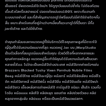
แบบxxx ทั้งหีทั้งควยเห็นชัดแบบ pornhd มีทั้งเซ็นเซอร์และไม่
เซ็นเซอร์ อัพเดตหนังโป๊ะใหม่ๆ ให้ดูทุกวันแบบไม่ซ้ำกัน ไม่ต้องกังวน
เรื่องไวรัสหรือสปายแวร์ ปลอดภัยแน่นอน100% เพราะทีมงานทำ
ระบบมาอย่างดี และที่สำคัญสามารถดูได้ฟรีแบบไม่มีค่าใช้จ่ายใดๆทั้ง
สิ้น เหมาะสำหรับคนที่อยู่บ้านว่างๆเงี่ยนก็แวะมาดูได้ที่เว็บเรา มีทั้ง
javซับไทย และไม่มีซับไทย.
ถ้าคุณกําลังมองหาหมวดหมู่ที่ให้บริการวิดีโอคุณภาพสูงที่มีดาราโป๊
ญี่ปุ่นที่ได้รับความนิยมมากที่สุด หมวดหมู่ Jav บน jWarpStudio
เป็นตัวเลือกที่สมบูรณ์แบบสําหรับคุณ ด้วยวิดีโอที่หลากหลายและ
คุณค่าการผลิตสูง หมวดหมู่นี้จะทําให้คุณได้รับความบันเทิงเป็นเวลา
หลายชั่วโมง. ไม่ว่าจะเป็นหนังโป๊ต่างประเทศ หนังโป๊จากค่ายดังๆเช่น
Brazzers Blacked Tushy Vixen Pornhub Nubile Films
Beeg หนังโป๊ไทย หนังโป๊avญี่ปุ่น หนังอาร์ หนังโป๊ล้อเลียน หนังอีโร
ติก หนังโป๊เกาหลี หนังโป๊ฝรั่ง หนังโป๊จีน หนังโป๊อินเดีย หนังโป๊พม่า
หนังโป๊ลาว เบื้องหลังการถ่ายหนังโป๊ การ์ตูนโป๊ อนิเมะ เฮ็นไท รวมทั้ง
โดจิน หนังxxxx คลิปโป๊ คลิปหลุด แอบถ่าย คลิปช่วยตัวเอง คลิป
หลุดจากกลุ่มลับ คลิปxxx หรือจะเป็นหนังโป๊แนวแปลกๆ.