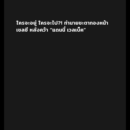
ใครจะอยู่ ใครจะไป?! ทำนายชะตากองหน้า
เชลซี หลังคว้า “แดนนี่ เวลเบ็ค”