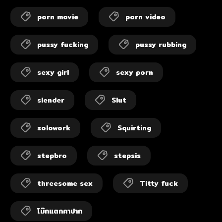
porn movie
porn video
pussy fucking
pussy rubbing
sexy girl
sexy porn
slender
Slut
solowork
Squirting
stepbro
stepsis
threesome sex
Titty fuck
โม๊กแตกคาปาก