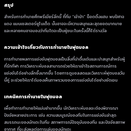
สรุป
สำหรับการทำนายศึกพรีเมียร์ลีกนี้ ที่ทีม “เจ้าป่า” น็อตติ้งแฮม พบปีศาจ
แดง แมนเชสเตอร์ยูไนเต็ด นั้นอาจจะมีความสนุกและสุดยอดมากมาย
และหลายคนอาจมองว่าทีมใดจะเป็นผู้ชนะในครั้งนี้ก็ได้รางวัล
ความเข้าใจเกี่ยวกับการทำนายในฟุตบอล
การทำนายผลการแข่งขันฟุตบอลเป็นสิ่งที่น่าตื่นเต้นและน่าสนุกสำหรับผู้
ที่รักกีฬา การวิเคราะห์บอลสามารถช่วยให้เราเข้าใจสถานการณ์การ
แข่งขันได้อย่างลึกซึ้งมากขึ้น โดยการดูบอลสดและวิเคราะห์ฟุตบอลวัน
นี้คู่ จะช่วยให้เราได้มองเห็นภาพรวมของการแข่งขันได้อย่างชัดเจน
เทคนิคการทำนายในฟุตบอล
เพื่อทำการทำนายให้แม่นยำมากขึ้น นักวิเคราะห์บอลจะต้องพิจารณา
ปัจจัยหลายประการ เช่น ความสมบูรณ์ของทีมในการแข่งขันล่าสุด
สมรรถนะของนักเตะในทีม สภาพการณ์ปัจจุบันของทีม และปัจจัยสภาพ
อากาศ ที่จะส่งผลต่อการเล่นของนักเตะ