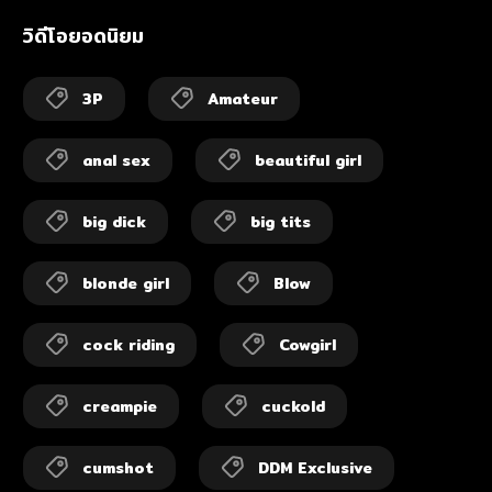
วิดีโอยอดนิยม
3P
Amateur
anal sex
beautiful girl
big dick
big tits
blonde girl
Blow
cock riding
Cowgirl
creampie
cuckold
cumshot
DDM Exclusive