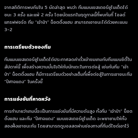
จากสถิติการพบกันใน 5 นัดล่าสุด พบว่า ทีมแมนเชสเตอร์ยูไนเต็ดได้
ชนะ 3 ครั้ง และแพ้ 2 ครั้ง โดยนัดแรกในฤดูกาลนี้ที่พบกันที่ โอลด์
แทรฟฟอร์ด ทีม “เจ้าป่า” น็อตติ้งแฮม สามารถเอาชนะได้ด้วยคะแนน
3-2
การเตรียมตัวของทีม
ทีมแมนเชสเตอร์ยูไนเต็ดได้ประกาศลดค่าตั๋วเข้าชมเกมกับทีมแมนซิตี้ใน
สัปดาห์นี้ เพื่อสร้างความมั่นใจให้กับนักเตะในการต่อสู้ เช่นกันทีม “เจ้า
ป่า” น็อตติ้งแฮม ก็มีการเตรียมตัวอย่างเต็มที่เพื่อต่อสู้ในการเอาชนะทีม
“ปีศาจแดง” ในครั้งนี้
การแข่งขันที่คาดหวัง
การทำนายว่าเกมนี้จะเป็นการแข่งขันที่มีความดันสูง ทั้งทีม “เจ้าป่า” น็อต
ติ้งแฮม และทีม “ปีศาจแดง” แมนเชสเตอร์ยูไนเต็ด จะพยายามให้ทั้ง
สองฝั่งเอาชนะกัน โดยสามารถดูบอลสดผ่านช่องทางที่ทีมดีไซด์เอาไว้