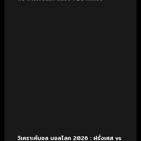
วิเคราะห์บอล บอลโลก 2026 : ฝรั่งเศส vs