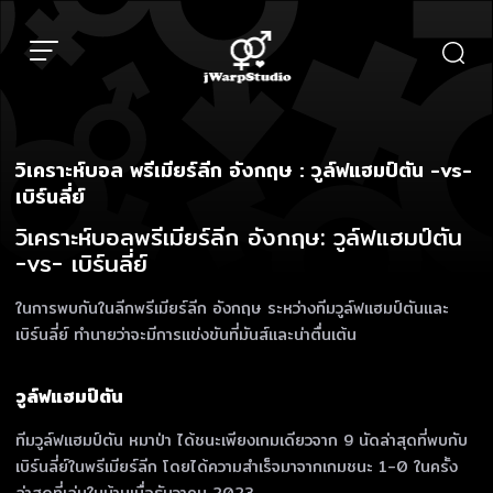
Skip
to
content
วิเคราะห์บอล พรีเมียร์ลีก อังกฤษ : วูล์ฟแฮมป์ตัน -vs-
เบิร์นลี่ย์
วิเคราะห์บอลพรีเมียร์ลีก อังกฤษ: วูล์ฟแฮมป์ตัน
-vs- เบิร์นลี่ย์
ในการพบกันในลีกพรีเมียร์ลีก อังกฤษ ระหว่างทีมวูล์ฟแฮมป์ตันและ
เบิร์นลี่ย์ ทำนายว่าจะมีการแข่งขันที่มันส์และน่าตื่นเต้น
วูล์ฟแฮมป์ตัน
ทีมวูล์ฟแฮมป์ตัน หมาป่า ได้ชนะเพียงเกมเดียวจาก 9 นัดล่าสุดที่พบกับ
เบิร์นลี่ย์ในพรีเมียร์ลีก โดยได้ความสำเร็จมาจากเกมชนะ 1-0 ในครั้ง