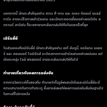
ล่าสุดที่เล่นในบ้านเมื่อธันวาคม 2023
นอกจากนี้ นักเตะสำคัญอย่าง ฮวาง ฮี-ชาน และ ฌอง-ริซแนร์ แบลล์
การ์ด อาจจะมีโอกาสเข้าร่วมเกม และนักเตะยอดเยี่ยมอย่างยอร์เก้น ส
ตรานด์ ลาร์เซ่น ก็จะพยายามกลับมาเล่นให้ทีมในเวลาเร็วที่สุด
เบิร์นลี่ย์
ในส่วนของทีมเบิร์นลี่ย์ นักเตะสำคัญอย่าง เซกี อัมดูนี่, จอร์แดน เบเยอ
ร์ และ คอนเนอร์ โรเบิร์ตส์ จะต้องขาดการเข้าร่วมเกมอย่างแน่นอน แต่
นักเตะหนุ่ม ไลล์ ฟอสเตอร์ อาจจะกลับมาเล่นให้ทีมได้
ทำนายเกี่ยวกับผลการแข่งขัน
จากการวิเคราะห์ทั้งสองทีม ทำนายว่าทั้งวูล์ฟแฮมป์ตันและเบิร์นลี่ย์จะมี
ความสามารถในการทำประตู ซึ่งอาจส่งผลให้ผลการแข่งขันสันนิษฐานไป
ในทางที่ไม่คาดหวัง