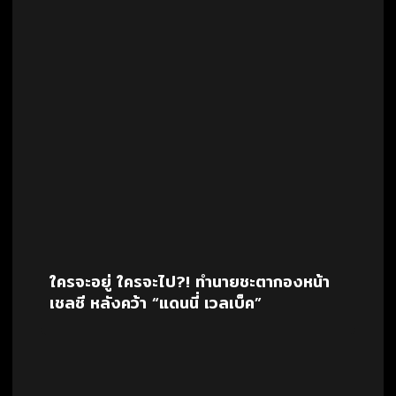
ใครจะอยู่ ใครจะไป?! ทำนายชะตากองหน้า
เชลซี หลังคว้า “แดนนี่ เวลเบ็ค”