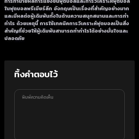
การทำนายผลการแข่งขันฟุตบอลและการวิเคราะห์ฟุตบอล
ในฟุตบอลพรีเมียร์ลีก อังกฤษเป็นเรื่องที่สำคัญอย่างมาก
และมีผลต่อผู้เดิมพันทั้งในด้านความสนุกสนานและการทำ
กำไร ด้วยเหตุนี้ การใช้เทคนิคการวิเคราะห์ฟุตบอลเป็นสิ่ง
สำคัญที่ช่วยให้ผู้เดิมพันสามารถทำกำไรได้อย่างมั่นใจและ
ปลอดภัย
ทิ้งคำตอบไว้