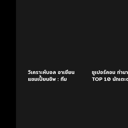
vs- ทีมชาติไทย (1)
วิเคราะห์บอล อาเซียน
ซูเปอร์คอม ทำน
แชมเปี้ยนชิพ : ทีม
TOP 10 นักเตะต
ชาติลาว vs ทีมชาติ
เต็งบัลลงดอร์
ไทย