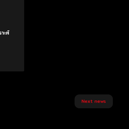
าะห์
Next news