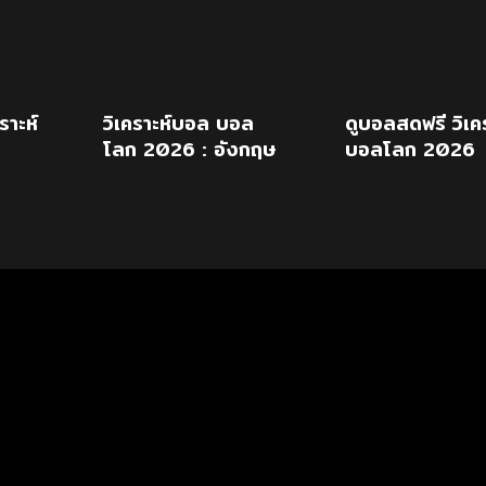
ราะห์
วิเคราะห์บอล บอล
ดูบอลสดฟรี วิเคร
โลก 2026 : อังกฤษ
บอลโลก 2026
งกฤษ
vs อาร์เจนติน่า
อังกฤษ พบ
อาร์เจนตินา 16
ก.ค.69