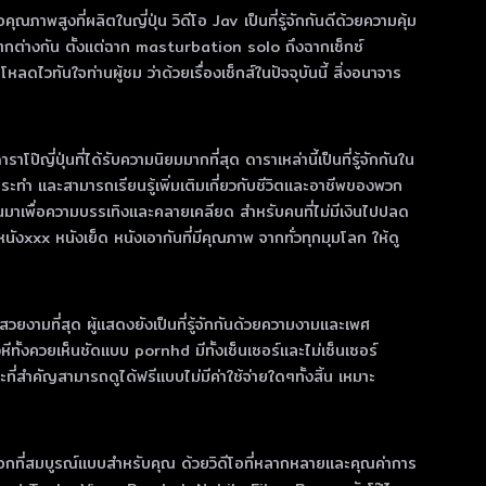
ณภาพสูงที่ผลิตในญี่ปุ่น วิดีโอ Jav เป็นที่รู้จักกันดีด้วยความคุ้ม
กต่างกัน ตั้งแต่ฉาก masturbation solo ถึงฉากเซ็กซ์
วทันใจท่านผู้ชม ว่าด้วยเรื่องเซ็กส์ในปัจจุบันนี้ สิ่งอนาจาร
ี่ปุ่นที่ได้รับความนิยมมากที่สุด ดาราเหล่านี้เป็นที่รู้จักกันใน
ทํา และสามารถเรียนรู้เพิ่มเติมเกี่ยวกับชีวิตและอาชีพของพวก
ขึ้นมาเพื่อความบรรเทิงและคลายเคลียด สำหรับคนที่ไม่มีเงินไปปลด
xxx หนังเย็ด หนังเอากันที่มีคุณภาพ จากทั่วทุกมุมโลก ให้ดู
่สวยงามที่สุด ผู้แสดงยังเป็นที่รู้จักกันด้วยความงามและเพศ
งหีทั้งควยเห็นชัดแบบ pornhd มีทั้งเซ็นเซอร์และไม่เซ็นเซอร์
่สำคัญสามารถดูได้ฟรีแบบไม่มีค่าใช้จ่ายใดๆทั้งสิ้น เหมาะ
เลือกที่สมบูรณ์แบบสําหรับคุณ ด้วยวิดีโอที่หลากหลายและคุณค่าการ