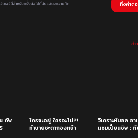
ว์เซอร์นี้สำหรับครั้งต่อไปที่ฉันแสดงความคิด
ข่า
น คัพ
ใครจะอยู่ ใครจะไป?!
วิเคราะห์บอล อาเ
S
ทำนายชะตากองหน้า
แชมเปี้ยนชิพ : ที
เชลซี หลังคว้า “แดน
ชาติไทย -vs- ที