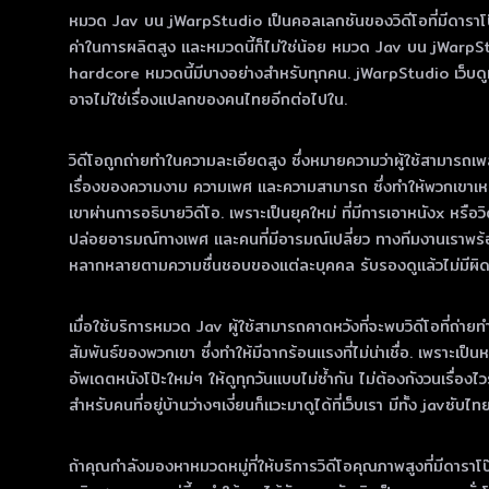
หมวด Jav บน jWarpStudio เป็นคอลเลกชันของวิดีโอที่มีดาราโป๊ญี่ปุ่
ค่าในการผลิตสูง และหมวดนี้ก็ไม่ใช่น้อย หมวด Jav บน jWarpS
hardcore หมวดนี้มีบางอย่างสําหรับทุกคน. jWarpStudio เว็บดูหนั
อาจไม่ใช่เรื่องแปลกของคนไทยอีกต่อไปใน.
วิดีโอถูกถ่ายทําในความละเอียดสูง ซึ่งหมายความว่าผู้ใช้สามารถเพล
เรื่องของความงาม ความเพศ และความสามารถ ซึ่งทําให้พวกเขาเหมา
เขาผ่านการอธิบายวิดีโอ. เพราะเป็นยุคใหม่ ที่มีการเอาหนังx หรือ
ปล่อยอารมณ์ทางเพศ และคนที่มีอารมณ์เปลี่ยว ทางทีมงานเราพร้อ
หลากหลายตามความชื่นชอบของแต่ละบุคคล รับรองดูแล้วไม่มีผิดหว
เมื่อใช้บริการหมวด Jav ผู้ใช้สามารถคาดหวังที่จะพบวิดีโอที่ถ่ายท
สัมพันธ์ของพวกเขา ซึ่งทําให้มีฉากร้อนแรงที่ไม่น่าเชื่อ. เพราะเป
อัพเดตหนังโป๊ะใหม่ๆ ให้ดูทุกวันแบบไม่ซ้ำกัน ไม่ต้องกังวนเรื่
สำหรับคนที่อยู่บ้านว่างๆเงี่ยนก็แวะมาดูได้ที่เว็บเรา มีทั้ง javซับไ
ถ้าคุณกําลังมองหาหมวดหมู่ที่ให้บริการวิดีโอคุณภาพสูงที่มีดารา