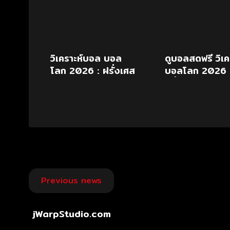
วิเคราะห์บอล บอล
ดูบอลสดฟรี วิเค
โลก 2026 : ฝรั่งเศส
บอลโลก 2026
vs อังกฤษ
ฝรั่งเศส พบ อั
19 ก.ค.69
Post
Previous news
navigation
jWarpStudio.com