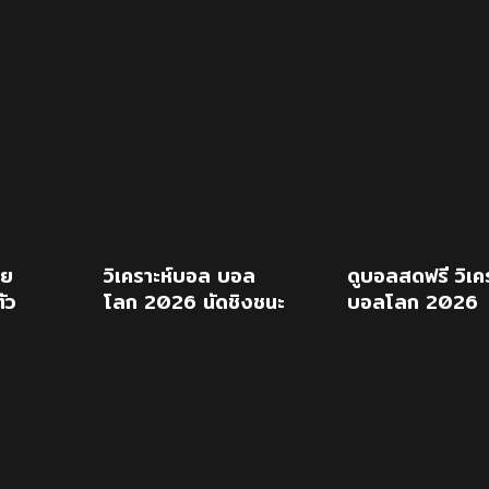
นี่ เวลเบ็ค”
มาเลเซีย
าย
วิเคราะห์บอล บอล
ดูบอลสดฟรี วิเคร
ัว
โลก 2026 นัดชิงชนะ
บอลโลก 2026
 2026
เลิศ : สเปน Vs อาร์
สเปน พบ อาร์เจน
เจนติน่า
นัดชิงฯ 20 ก.ค