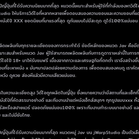
นที่ได้รับความนิยมมากที่สุด หมวดนี้เหมาะสําหรับผู้ใช้ที่กําลังมองหาวิดีโอคุ
tudio ให้บริการวิดีโอที่หลากหลายเพื่อตอบสนองความชอบและความชอบที่แต
งโป๊ XXX ยอดนิยมที่มาแรงที่สุด ดูกันแบบไม่มีสะดุด ดูได้100%แน่นอน โหลดไ
ิดเพลินกับทุกรายละเอียดของการกระทําได้ ข้อดีหลักของหมวด Jav คือมีดาราโป๊ญ
ะสมสําหรับหมวด Jav ผู้ใช้สามารถเพลิดเพลินกับการดูดาราเหล่านี้ในการกระ
วิดีโอโป๊ 18+ มาให้รับชมฟรี เนื่องจากภาวะและเศรษฐกิจที่ตกต่ำ เราจึงสร้าง
มที่จะหาหนัง x มันๆมาปลดปล่อยความต้องการ เพื่อตอบสนองคนดู เราคัดหนัง
ัง ดูควย ส่องหีแล้วมีความเสียวแน่นอน.
ําในความละเอียดสูง วิดีโอถูกผลิตในญี่ปุ่น ซึ่งหมายความว่ามีสถานที่และเซ็ทที
็นหนังโป้ที่คัดสรรมาอย่างดี และทีมงานนำแต่หนังเอ็กส์สนุกๆ ทุกรูปแบบxxx ทั้
องไวรัสหรือสปายแวร์ ปลอดภัยแน่นอน100% เพราะทีมงานทำระบบมาอย่างดี และที
ทย และไม่มีซับไทย.
โป๊ญี่ปุ่นที่ได้รับความนิยมมากที่สุด หมวดหมู่ Jav บน jWarpStudio เป็นตัว