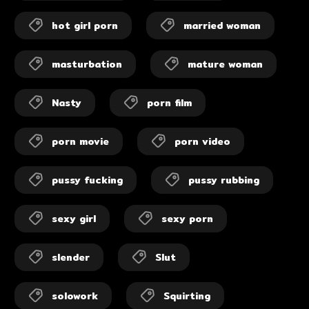
hot girl porn
married woman
masturbation
mature woman
Nasty
porn film
porn movie
porn video
pussy fucking
pussy rubbing
sexy girl
sexy porn
slender
Slut
solowork
Squirting