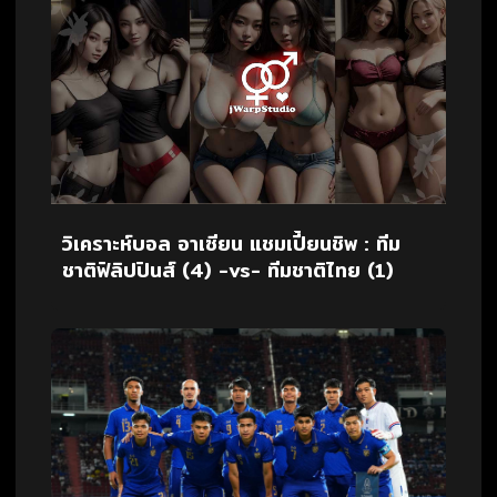
วิเคราะห์บอล อาเซียน แชมเปี้ยนชิพ : ทีม
ชาติฟิลิปปินส์ (4) -vs- ทีมชาติไทย (1)