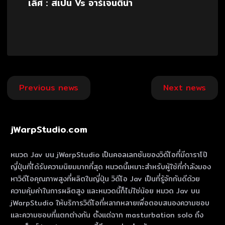
เลิศ : สเปน Vs อาร์เจนติน่า
Post
Previous news
Next news
navigation
jWarpStudio.com
หมวด Jav บน jWarpStudio เป็นคอลเลกชันของวิดีโอที่มีดาราโป๊
ญี่ปุ่นที่ได้รับความนิยมมากที่สุด หมวดนี้เหมาะสําหรับผู้ใช้ที่กําลังมอง
หาวิดีโอคุณภาพสูงที่ผลิตในญี่ปุ่น วิดีโอ Jav เป็นที่รู้จักกันดีด้วย
ความคุ้มค่าในการผลิตสูง และหมวดนี้ก็ไม่ใช่น้อย หมวด Jav บน
jWarpStudio ให้บริการวิดีโอที่หลากหลายเพื่อตอบสนองความชอบ
และความชอบที่แตกต่างกัน ตั้งแต่ฉาก masturbation solo ถึง