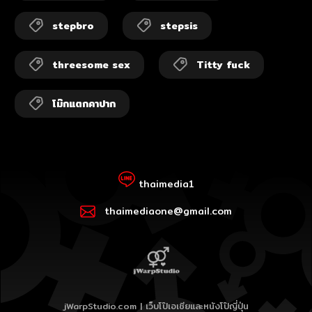
stepbro
stepsis
threesome sex
Titty fuck
โม๊กแตกคาปาก
thaimedia1
thaimediaone@gmail.com
jWarpStudio.com | เว็บโป๊เอเชียและหนังโป๊ญี่ปุ่น