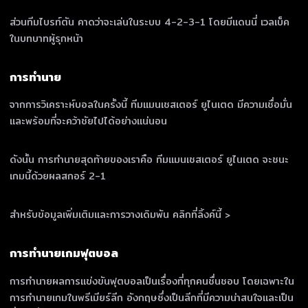
ส่วนทีมไบรท์ตัน คาดว่าจะเล่นในระบบ 4-2-3-1 โดยมีแดนนี่ เวลเบ็ค
ในบทบาทผู้รุกหน้า
การทำนาย
จากการวิเคราะห์บอลในครั้งนี้ ทีมแมนเชสเตอร์ ยูไนเตด มีความเชื่อมั่น
และพร้อมที่จะคว้าชัยไปได้อย่างแน่นอน
ดังนั้น การทำนายสุดท้ายของเราคือ ทีมแมนเชสเตอร์ ยูไนเตด จะชนะ
เกมนี้ด้วยผลสกอร์ 2-1
สำหรับข้อมูลเพิ่มเติมและการวางเดิมพัน คลิกที่ลิ้งค์นี้ >
การทำนายเกมฟุตบอล
การทำนายผลการแข่งขันฟุตบอลเป็นเรื่องที่ทุกคนชื่นชอบ โดยเฉพาะใน
การทำนายเกมในพรีเมียร์ลีก อังกฤษซึ่งเป็นลีกที่มีความน่าสนใจและเป็น