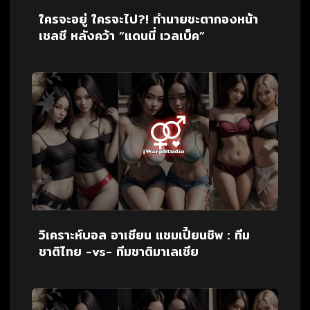
ใครจะอยู่ ใครจะไป?! ทำนายชะตากองหน้า
เชลซี หลังคว้า “แดนนี่ เวลเบ็ค”
วิเคราะห์บอล อาเซียน แชมเปี้ยนชิพ : ทีม
ชาติไทย -vs- ทีมชาติมาเลเซีย