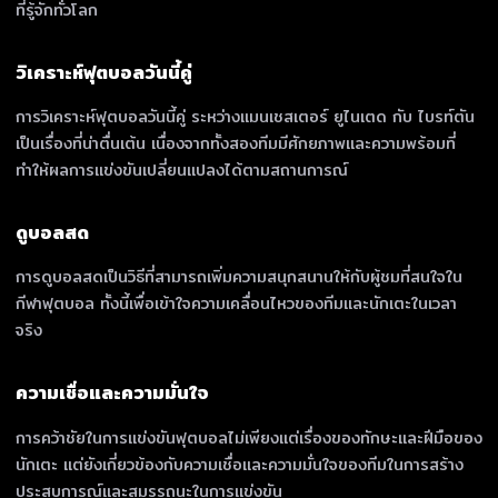
ที่รู้จักทั่วโลก
วิเคราะห์ฟุตบอลวันนี้คู่
การวิเคราะห์ฟุตบอลวันนี้คู่ ระหว่างแมนเชสเตอร์ ยูไนเตด กับ ไบรท์ตัน
เป็นเรื่องที่น่าตื่นเต้น เนื่องจากทั้งสองทีมมีศักยภาพและความพร้อมที่
ทำให้ผลการแข่งขันเปลี่ยนแปลงได้ตามสถานการณ์
ดูบอลสด
การดูบอลสดเป็นวิธีที่สามารถเพิ่มความสนุกสนานให้กับผู้ชมที่สนใจใน
กีฬาฟุตบอล ทั้งนี้เพื่อเข้าใจความเคลื่อนไหวของทีมและนักเตะในเวลา
จริง
ความเชื่อและความมั่นใจ
การคว้าชัยในการแข่งขันฟุตบอลไม่เพียงแต่เรื่องของทักษะและฝีมือของ
นักเตะ เเต่ยังเกี่ยวข้องกับความเชื่อและความมั่นใจของทีมในการสร้าง
ประสบการณ์และสมรรถนะในการแข่งขัน