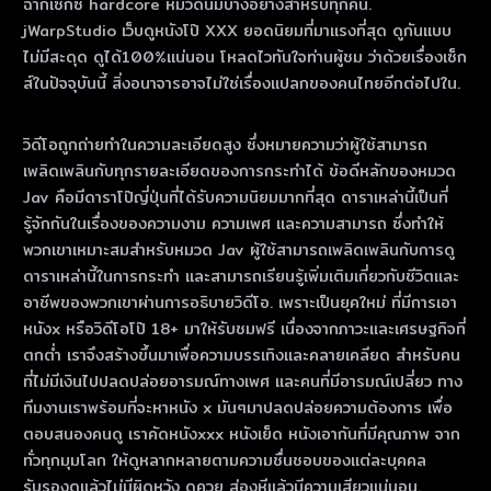
ฉากเซ็กซ์ hardcore หมวดนี้มีบางอย่างสําหรับทุกคน.
jWarpStudio เว็บดูหนังโป๊ XXX ยอดนิยมที่มาแรงที่สุด ดูกันแบบ
ไม่มีสะดุด ดูได้100%แน่นอน โหลดไวทันใจท่านผู้ชม ว่าด้วยเรื่องเซ็ก
ส์ในปัจจุบันนี้ สิ่งอนาจารอาจไม่ใช่เรื่องแปลกของคนไทยอีกต่อไปใน.
วิดีโอถูกถ่ายทําในความละเอียดสูง ซึ่งหมายความว่าผู้ใช้สามารถ
เพลิดเพลินกับทุกรายละเอียดของการกระทําได้ ข้อดีหลักของหมวด
Jav คือมีดาราโป๊ญี่ปุ่นที่ได้รับความนิยมมากที่สุด ดาราเหล่านี้เป็นที่
รู้จักกันในเรื่องของความงาม ความเพศ และความสามารถ ซึ่งทําให้
พวกเขาเหมาะสมสําหรับหมวด Jav ผู้ใช้สามารถเพลิดเพลินกับการดู
ดาราเหล่านี้ในการกระทํา และสามารถเรียนรู้เพิ่มเติมเกี่ยวกับชีวิตและ
อาชีพของพวกเขาผ่านการอธิบายวิดีโอ. เพราะเป็นยุคใหม่ ที่มีการเอา
หนังx หรือวิดีโอโป๊ 18+ มาให้รับชมฟรี เนื่องจากภาวะและเศรษฐกิจที่
ตกต่ำ เราจึงสร้างขึ้นมาเพื่อความบรรเทิงและคลายเคลียด สำหรับคน
ที่ไม่มีเงินไปปลดปล่อยอารมณ์ทางเพศ และคนที่มีอารมณ์เปลี่ยว ทาง
ทีมงานเราพร้อมที่จะหาหนัง x มันๆมาปลดปล่อยความต้องการ เพื่อ
ตอบสนองคนดู เราคัดหนังxxx หนังเย็ด หนังเอากันที่มีคุณภาพ จาก
ทั่วทุกมุมโลก ให้ดูหลากหลายตามความชื่นชอบของแต่ละบุคคล
รับรองดูแล้วไม่มีผิดหวัง ดูควย ส่องหีแล้วมีความเสียวแน่นอน.