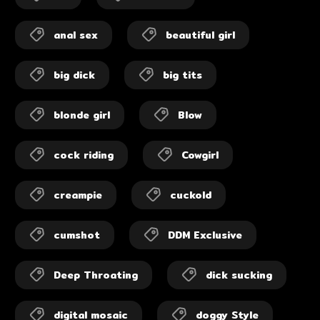
anal sex
beautiful girl
big dick
big tits
blonde girl
Blow
cock riding
Cowgirl
creampie
cuckold
cumshot
DDM Exclusive
Deep Throating
dick sucking
digital mosaic
doggy Style