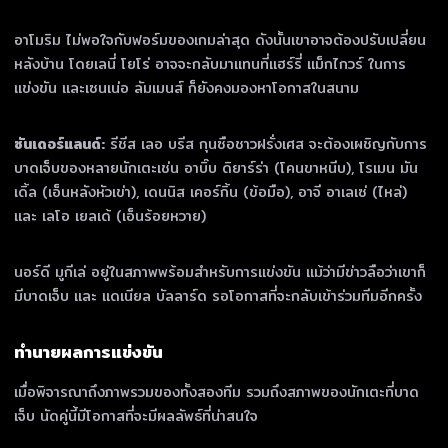
อาโมริม ไม่พอใจกับฟอร์มของเกมล่าสุด ดังนั้นเขาอาจต้องปรับเปลี่ยน
หลังบ้าน โดยเลนี่ โยโร่ อาจจะกลับมาแทนที่แฮร์รี่ แม็กไกวร์ ในการ
แข่งขัน และเซนเน่อ ลัมเมนส์ ก็ยังคงมองหาโอกาสในสนาม
ซันเดอร์แลนด์:
รีชีส เลอ บรีส กุนซือชาวฝรั่งเศส จะต้องเผชิญกับการ
บาดเจ็บของหลายนักเตะเช่น อาบิ๊บ ดิยาร์ร่า (โคนขาหนีบ), โรเมน มัน
เดิ้ล (เอ็นหลังหัวเข่า), เดนนิส เคอร์กิ้น (ข้อมือ), อาจี อาเลเซ่ (ไหล่)
และ เลโอ เยลเด้ (เอ็นร้อยหวาย)
นอร์ดี มูกีเล่ อยู่ในสภาพพร้อมสำหรับการแข่งขัน แม้ว่ามีข่าวลือว่าเขาก็
มีบาดเจ็บ และ แดเนียล บัลลาร์ด รอโอกาสที่จะกลับเข้าร่วมทีมอีกครั้ง
ทำนายผลการแข่งขัน
เมื่อพิจารณาถึงภาพรวมของทั้งสองทีม รวมถึงสภาพของนักเตะที่บาด
เจ็บ นัดคู่นี้มีโอกาสที่จะมีผลลัพธ์ที่น่าสนใจ