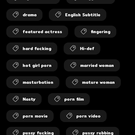
drama
English Subtitle
featured actress
fingering
hard fucking
Hi-def
hot girl porn
married woman
masturbation
mature woman
Nasty
porn film
porn movie
porn video
pussy fucking
pussy rubbing