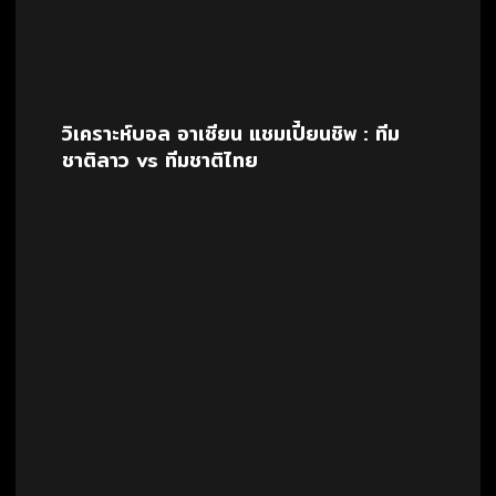
วิเคราะห์บอล อาเซียน แชมเปี้ยนชิพ : ทีม
ชาติลาว vs ทีมชาติไทย