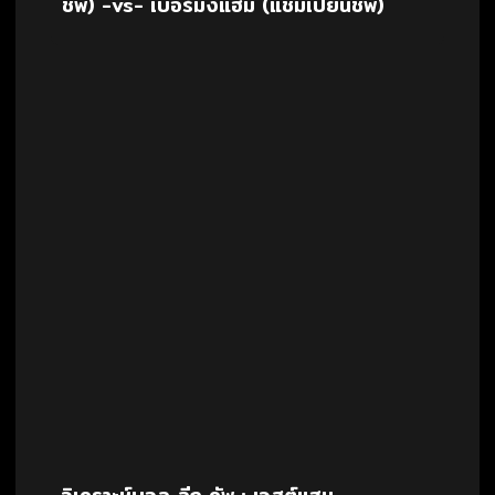
ชิพ) -vs- เบอร์มิงแฮม (แชมเปี้ยนชิพ)