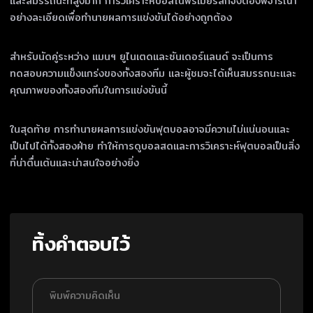
และสมรรถนะที่สูงมาก การวิเคราะห์บอลในพรีเมียร์ลีกจึงต้องพิจารณา
อย่างละเอียดเพื่อทำนายผลการแข่งขันได้อย่างถูกต้อง
สำหรับนัดคู่ระหว่าง แมนฯ ยูไนเตดและซันเดอร์แลนด์ จะเป็นการ
ทดสอบความแข็งแกร่งของทั้งสองทีม และผู้ชมจะได้เห็นสมรรถนะและ
คุณภาพของทั้งสองทีมในการแข่งขันนี้
ในสุดท้าย การทำนายผลการแข่งขันฟุตบอลอาจมีความไม่แน่นอนและ
เป็นไปได้ทั้งสองฝ่าย ทำให้การดูบอลสดและการวิเคราะห์ฟุตบอลเป็นสิ่ง
ที่น่าตื่นเต้นและน่าสนใจอย่างยิ่ง
ทิ้งคำตอบไว้