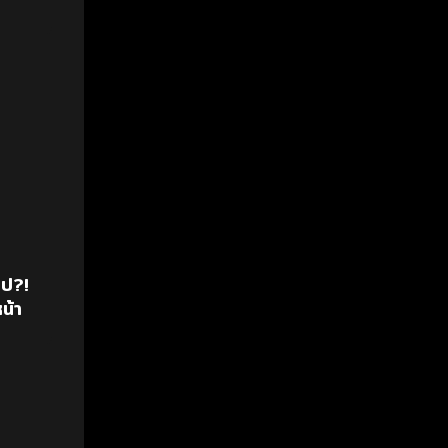
-vs-
ปี้ยน
ไป?!
น้า
“แดน