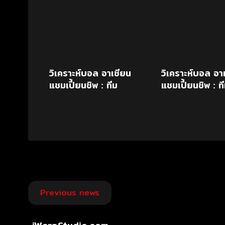
วิเคราะห์บอล อาเซียน
วิเคราะห์บอล อา
แชมเปี้ยนชิพ : ทีม
แชมเปี้ยนชิพ : ท
ชาติไทย -vs- ทีมชาติ
ชาติลาว vs ทีมช
มาเลเซีย
ไทย
Post
Previous news
navigation