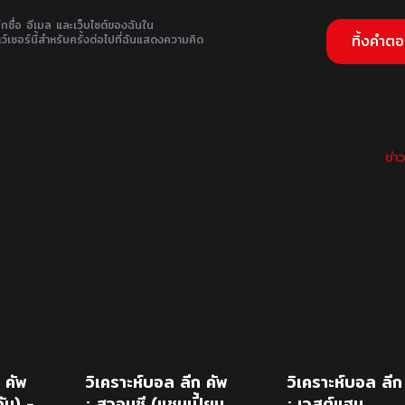
ึกชื่อ อีเมล และเว็บไซต์ของฉันใน
ว์เซอร์นี้สำหรับครั้งต่อไปที่ฉันแสดงความคิด
ข่า
 คัพ
วิเคราะห์บอล ลีก คัพ
วิเคราะห์บอล ลีก
ัน) -
: สวอนซี (แชมเปี้ยน
: เวสต์แฮม