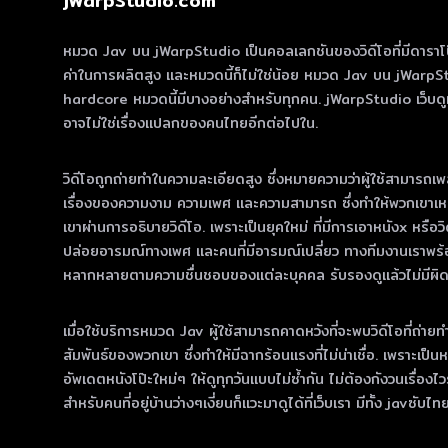
jWarpStudio.com
หมวด Jav บน jWarpStudio เป็นคอลเลกชันของวิดีโอที่มีดาราโป๊ญี่ปุ่
ค่าในการผลิตสูง และหมวดนี้ก็ไม่ใช่น้อย หมวด Jav บน jWarpS
hardcore หมวดนี้มีบางอย่างสําหรับทุกคน. jWarpStudio เว็บดูหนั
อาจไม่ใช่เรื่องแปลกของคนไทยอีกต่อไปใน.
วิดีโอถูกถ่ายทําในความละเอียดสูง ซึ่งหมายความว่าผู้ใช้สามารถเพล
เรื่องของความงาม ความเพศ และความสามารถ ซึ่งทําให้พวกเขาเหมา
เขาผ่านการอธิบายวิดีโอ. เพราะเป็นยุคใหม่ ที่มีการเอาหนังx หรือ
ปล่อยอารมณ์ทางเพศ และคนที่มีอารมณ์เปลี่ยว ทางทีมงานเราพร้อ
หลากหลายตามความชื่นชอบของแต่ละบุคคล รับรองดูแล้วไม่มีผิดหว
เมื่อใช้บริการหมวด Jav ผู้ใช้สามารถคาดหวังที่จะพบวิดีโอที่ถ่ายท
สัมพันธ์ของพวกเขา ซึ่งทําให้มีฉากร้อนแรงที่ไม่น่าเชื่อ. เพราะเป
อัพเดตหนังโป๊ะใหม่ๆ ให้ดูทุกวันแบบไม่ซ้ำกัน ไม่ต้องกังวนเรื่
สำหรับคนที่อยู่บ้านว่างๆเงี่ยนก็แวะมาดูได้ที่เว็บเรา มีทั้ง javซับไ