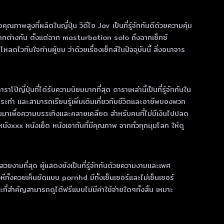
ณภาพสูงที่ผลิตในญี่ปุ่น วิดีโอ Jav เป็นที่รู้จักกันดีด้วยความคุ้ม
กต่างกัน ตั้งแต่ฉาก masturbation solo ถึงฉากเซ็กซ์
วทันใจท่านผู้ชม ว่าด้วยเรื่องเซ็กส์ในปัจจุบันนี้ สิ่งอนาจาร
ี่ปุ่นที่ได้รับความนิยมมากที่สุด ดาราเหล่านี้เป็นที่รู้จักกันใน
ทํา และสามารถเรียนรู้เพิ่มเติมเกี่ยวกับชีวิตและอาชีพของพวก
ขึ้นมาเพื่อความบรรเทิงและคลายเคลียด สำหรับคนที่ไม่มีเงินไปปลด
xxx หนังเย็ด หนังเอากันที่มีคุณภาพ จากทั่วทุกมุมโลก ให้ดู
่สวยงามที่สุด ผู้แสดงยังเป็นที่รู้จักกันด้วยความงามและเพศ
งหีทั้งควยเห็นชัดแบบ pornhd มีทั้งเซ็นเซอร์และไม่เซ็นเซอร์
่สำคัญสามารถดูได้ฟรีแบบไม่มีค่าใช้จ่ายใดๆทั้งสิ้น เหมาะ