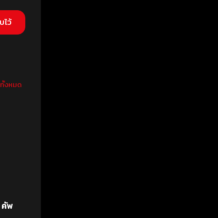
วทั้งหมด
 คัพ