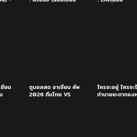
ตัน
ชิพ) -vs- เบอร์มิง
(แชมเปี้ยนชิพ) 
แฮม (แชมเปี้ยนชิพ)
พอร์ทสมัธ (แชมเ
ชิพ)
เซียน
ดูบอลสด อาเซียน คัพ
ใครจะอยู่ ใครจะ
ีม
2026 ทีมไทย VS
ทำนายชะตากองห
) -
ฟิลิปปินส์
เชลซี หลังคว้า 
(1)
นี่ เวลเบ็ค”