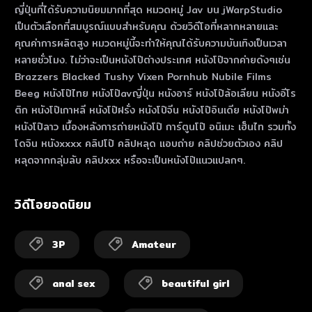
ญี่ปุ่นที่ได้รับความนิยมมากที่สุด หมวดหมู่ Jav บน jWarpStudio
เป็นตัวเลือกที่สมบูรณ์แบบสําหรับคุณ ด้วยวิดีโอที่หลากหลายและ
คุณค่าการผลิตสูง หมวดหมู่นี้จะทําให้คุณได้รับความบันเทิงเป็นเวลา
หลายชั่วโมง. ไม่ว่าจะเป็นหนังโป๊ต่างประเทศ หนังโป๊จากค่ายดังๆเช่น
Brazzers Blacked Tushy Vixen Pornhub Nubile Films
Beeg หนังโป๊ไทย หนังโป๊avญี่ปุ่น หนังอาร์ หนังโป๊ล้อเลียน หนังอีโร
ติก หนังโป๊เกาหลี หนังโป๊ฝรั่ง หนังโป๊จีน หนังโป๊อินเดีย หนังโป๊พม่า
หนังโป๊ลาว เบื้องหลังการถ่ายหนังโป๊ การ์ตูนโป๊ อนิเมะ เฮ็นไท รวมทั้ง
โดจิน หนังxxxx คลิปโป๊ คลิปหลุด แอบถ่าย คลิปช่วยตัวเอง คลิป
หลุดจากกลุ่มลับ คลิปxxx หรือจะเป็นหนังโป๊แนวแปลกๆ.
วิดีโอยอดนิยม
3P
Amateur
anal sex
beautiful girl