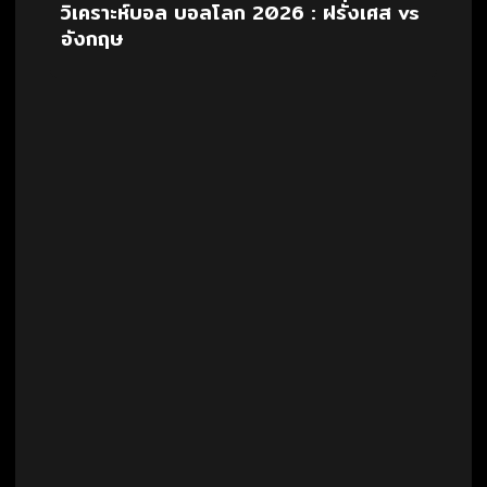
วิเคราะห์บอล บอลโลก 2026 : ฝรั่งเศส vs
อังกฤษ