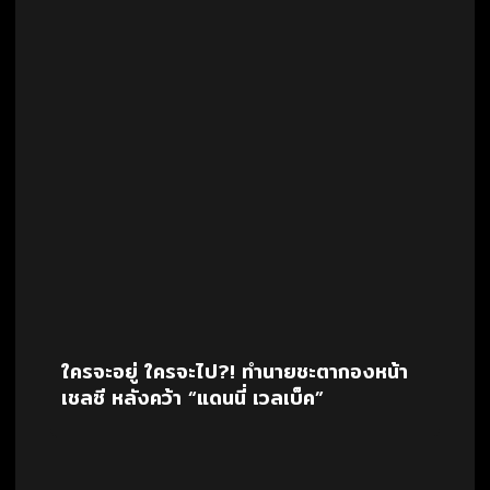
ใครจะอยู่ ใครจะไป?! ทำนายชะตากองหน้า
เชลซี หลังคว้า “แดนนี่ เวลเบ็ค”