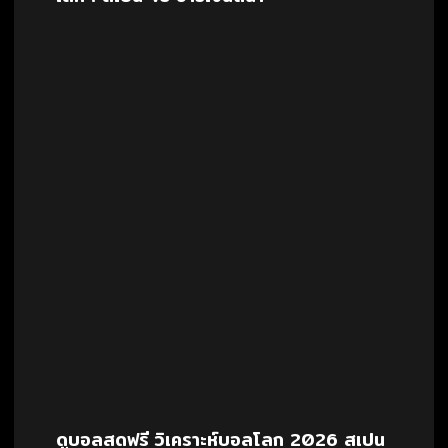
ดูบอลสดฟรี วิเคราะห์บอลโลก 2026 สเปน