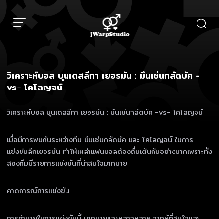
Skip
to
content
วิเคราะห์บอล บุนเดสลีกา เยอรมัน : มึนเช่นกลัดบัค -
vs- โคโลญจน์
วิเคราะห์บอล บุนเดสลีกา เยอรมัน : มึนเช่นกลัดบัค -vs- โคโลญจน์
เมื่อมีการพบกันระหว่างทีม มึนเช่นกลัดบัค และ โคโลญจน์ ในการ
แข่งขันลีกเยอรมัน ทำให้เหล่าแฟนบอลต้องตื่นเต้นกันอย่างมากเพราะทั้ง
สองทีมมีรายการแข่งขันที่น่าสนใจมากมาย
คาดการณ์การแข่งขัน
การทำนายในการแข่งขันนี้ มากมายและหลากหลาย จากผู้ที่สนใจและ