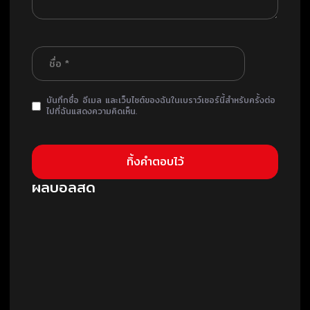
บันทึกชื่อ อีเมล และเว็บไซต์ของฉันในเบราว์เซอร์นี้สำหรับครั้งต่อ
ไปที่ฉันแสดงความคิดเห็น.
ผลบอลสด