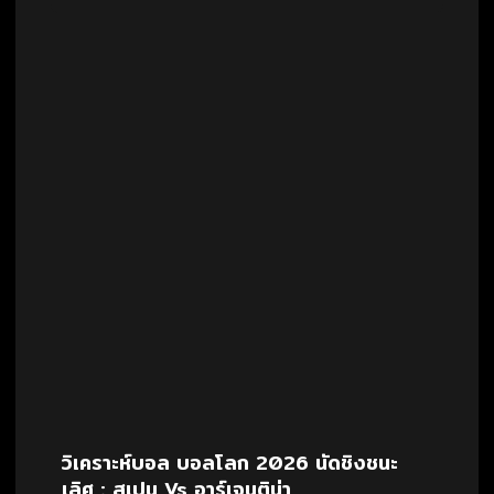
วิเคราะห์บอล บอลโลก 2026 นัดชิงชนะ
เลิศ : สเปน Vs อาร์เจนติน่า