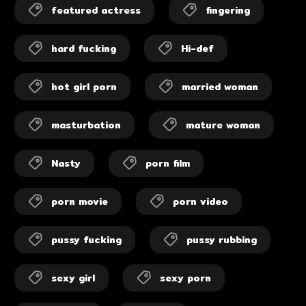
featured actress
fingering
hard fucking
Hi-def
hot girl porn
married woman
masturbation
mature woman
Nasty
porn film
porn movie
porn video
pussy fucking
pussy rubbing
sexy girl
sexy porn