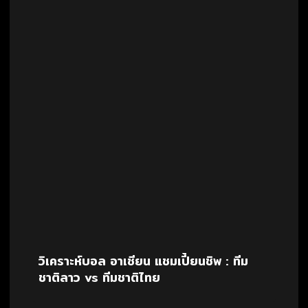
วิเคราะห์บอล อาเซียน แชมเปี้ยนชิพ : ทีม
ชาติลาว vs ทีมชาติไทย