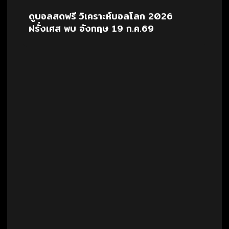
ดูบอลสดฟรี วิเคราะห์บอลโลก 2026
ฝรั่งเศส พบ อังกฤษ 19 ก.ค.69