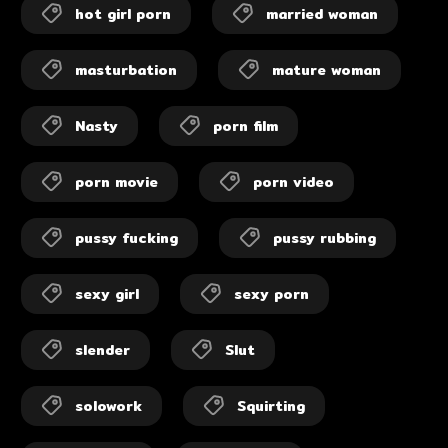
hot girl porn
married woman
masturbation
mature woman
Nasty
porn film
porn movie
porn video
pussy fucking
pussy rubbing
sexy girl
sexy porn
slender
Slut
solowork
Squirting