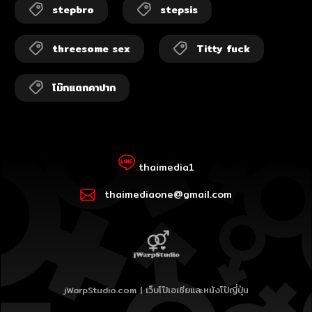
stepbro
stepsis
threesome sex
Titty fuck
โม๊กแตกคาปาก
thaimedia1
thaimediaone@gmail.com
jWarpStudio.com | เว็บโป๊เอเชียและหนังโป๊ญี่ปุ่น