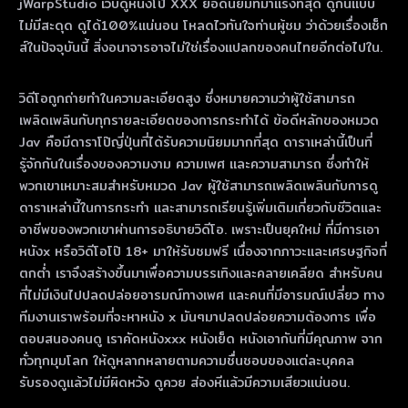
jWarpStudio เว็บดูหนังโป๊ XXX ยอดนิยมที่มาแรงที่สุด ดูกันแบบ
ไม่มีสะดุด ดูได้100%แน่นอน โหลดไวทันใจท่านผู้ชม ว่าด้วยเรื่องเซ็ก
ส์ในปัจจุบันนี้ สิ่งอนาจารอาจไม่ใช่เรื่องแปลกของคนไทยอีกต่อไปใน.
วิดีโอถูกถ่ายทําในความละเอียดสูง ซึ่งหมายความว่าผู้ใช้สามารถ
เพลิดเพลินกับทุกรายละเอียดของการกระทําได้ ข้อดีหลักของหมวด
Jav คือมีดาราโป๊ญี่ปุ่นที่ได้รับความนิยมมากที่สุด ดาราเหล่านี้เป็นที่
รู้จักกันในเรื่องของความงาม ความเพศ และความสามารถ ซึ่งทําให้
พวกเขาเหมาะสมสําหรับหมวด Jav ผู้ใช้สามารถเพลิดเพลินกับการดู
ดาราเหล่านี้ในการกระทํา และสามารถเรียนรู้เพิ่มเติมเกี่ยวกับชีวิตและ
อาชีพของพวกเขาผ่านการอธิบายวิดีโอ. เพราะเป็นยุคใหม่ ที่มีการเอา
หนังx หรือวิดีโอโป๊ 18+ มาให้รับชมฟรี เนื่องจากภาวะและเศรษฐกิจที่
ตกต่ำ เราจึงสร้างขึ้นมาเพื่อความบรรเทิงและคลายเคลียด สำหรับคน
ที่ไม่มีเงินไปปลดปล่อยอารมณ์ทางเพศ และคนที่มีอารมณ์เปลี่ยว ทาง
ทีมงานเราพร้อมที่จะหาหนัง x มันๆมาปลดปล่อยความต้องการ เพื่อ
ตอบสนองคนดู เราคัดหนังxxx หนังเย็ด หนังเอากันที่มีคุณภาพ จาก
ทั่วทุกมุมโลก ให้ดูหลากหลายตามความชื่นชอบของแต่ละบุคคล
รับรองดูแล้วไม่มีผิดหวัง ดูควย ส่องหีแล้วมีความเสียวแน่นอน.