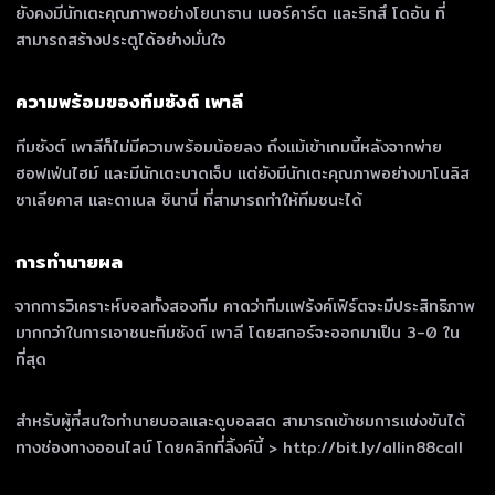
ยังคงมีนักเตะคุณภาพอย่างโยนาธาน เบอร์คาร์ต และริทสึ โดอัน ที่
สามารถสร้างประตูได้อย่างมั่นใจ
ความพร้อมของทีมซังต์ เพาลี
ทีมซังต์ เพาลีก็ไม่มีความพร้อมน้อยลง ถึงแม้เข้าเกมนี้หลังจากพ่าย
ฮอฟเฟ่นไฮม์ และมีนักเตะบาดเจ็บ แต่ยังมีนักเตะคุณภาพอย่างมาโนลิส
ซาเลียคาส และดาเนล ซินานี่ ที่สามารถทำให้ทีมชนะได้
การทำนายผล
จากการวิเคราะห์บอลทั้งสองทีม คาดว่าทีมแฟร้งค์เฟิร์ตจะมีประสิทธิภาพ
มากกว่าในการเอาชนะทีมซังต์ เพาลี โดยสกอร์จะออกมาเป็น 3-0 ใน
ที่สุด
สำหรับผู้ที่สนใจทำนายบอลและดูบอลสด สามารถเข้าชมการแข่งขันได้
ทางช่องทางออนไลน์ โดยคลิกที่ลิ้งค์นี้ > http://bit.ly/allin88call