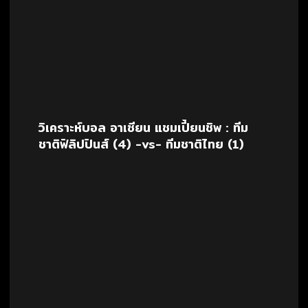
วิเคราะห์บอล อาเซียน แชมเปี้ยนชิพ : ทีม
ชาติฟิลิปปินส์ (4) -vs- ทีมชาติไทย (1)