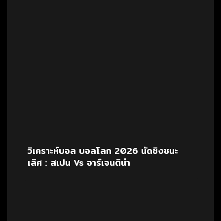
วิเคราะห์บอล บอลโลก 2026 นัดชิงชนะ
เลิศ : สเปน Vs อาร์เจนติน่า