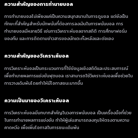
ความสำคัญของการทำนายบอล
การทำนายบอลไม่เพียงแค่เป็นความสนุกสนานในการดูบอล แต่ยังเป็น
ทักษะที่สำคัญสำหรับนักพนันที่ต้องการลงเงินในการพนันบอล การ
ทำนายบอลมีหลายวิธี เช่นการวิเคราะห์บอลจากสถิติ การศึกษาฟอร์ม
ของทีม และการติดตามข่าวสารของนักเตะทั้งหลังและต่อเอง
ความสำคัญของวิเคราะห์บอล
การวิเคราะห์บอลเป็นกระบวนการที่ใช้ข้อมูลเชิงสถิติและประสบการณ์
เพื่อทำนายผลการแข่งขันฟุตบอล เราสามารถใช้วิเคราะห์บอลเพื่อช่วยใน
การวางเดิมพันโดยทำให้มีโอกาสชนะมากขึ้น
ความเป็นมาของวิเคราะห์บอล
การวิเคราะห์บอลมีบทบาทสำคัญในวงการพนันบอล เป็นเครื่องมือที่ช่วย
ในการทำนายผลการแข่งขัน ทำให้ผู้เล่นสามารถลงทุนให้ตรงตามความ
คาดหวัง เพื่อเพิ่มโอกาสในการชนะเดิมพัน