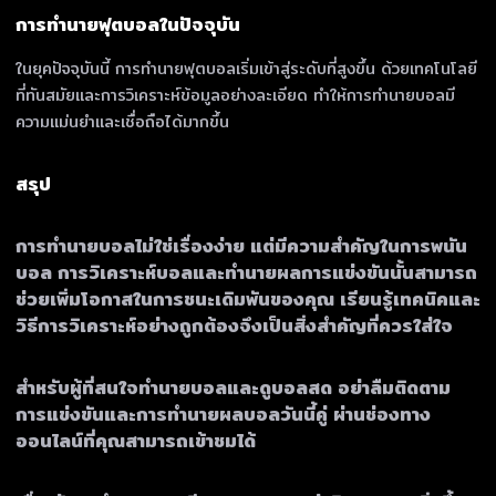
การทำนายฟุตบอลในปัจจุบัน
ในยุคปัจจุบันนี้ การทำนายฟุตบอลเริ่มเข้าสู่ระดับที่สูงขึ้น ด้วยเทคโนโลยี
ที่ทันสมัยและการวิเคราะห์ข้อมูลอย่างละเอียด ทำให้การทำนายบอลมี
ความแม่นยำและเชื่อถือได้มากขึ้น
สรุป
การทำนายบอลไม่ใช่เรื่องง่าย แต่มีความสำคัญในการพนัน
บอล การวิเคราะห์บอลและทำนายผลการแข่งขันนั้นสามารถ
ช่วยเพิ่มโอกาสในการชนะเดิมพันของคุณ เรียนรู้เทคนิคและ
วิธีการวิเคราะห์อย่างถูกต้องจึงเป็นสิ่งสำคัญที่ควรใส่ใจ
สำหรับผู้ที่สนใจทำนายบอลและดูบอลสด อย่าลืมติดตาม
การแข่งขันและการทำนายผลบอลวันนี้คู่ ผ่านช่องทาง
ออนไลน์ที่คุณสามารถเข้าชมได้