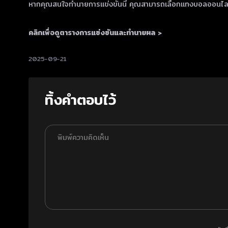
หากคุณสนใจทำนายการแข่งขันนี้ คุณสามารถเลือกแทงบอลออนไลน์ได้
คลิกเพื่อดูตารางการแข่งขันและทำนายผล >
2025-09-21
ทิ้งคำตอบไว้