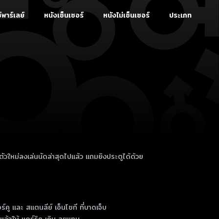
์พาร์เลย์
หนังเซ็นเซอร์
หนังไม่เซ็นเซอร์
ประเภท
ตัวใหม่ลงเล่นนัดล่าสุดไปแล้ว แถมยิงประตูได้ด้วย
คู และ สแตนลีย์ เอ็นโซกี ที่บาดเจ็บ
ล้วให้ แดร์ริค เคิน ลุยแทน