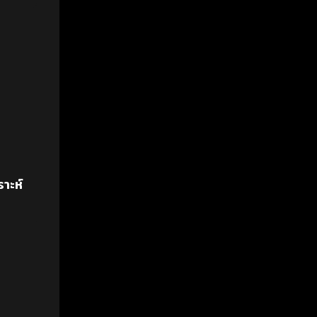
าะห์
ตินา
.69