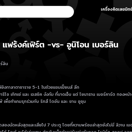
เครื่องคิดเลขมิกซ
แฟร้งค์เฟิร์ต -vs- อูนิโอน เบอร์ลิน
ร์ลิน
ล่ยิงกาลาตาซาราย 5-1 ในถ้วยแชมเปี้ยนส์ ลีก
ริโอ เกิทเซ่ และ เจสซิค งังกัม ที่บาดเจ็บ แต่ โยนาธาน เบอร์คาร์ต กองหน้า
เพื่อทำเกมรุกร่วมกับ ริทสึ โดอัน และ ชาน อูซุน
องนัดหลังสุดและเสียไป 7 ประตู โดยที่ความพร้อมล่าสุดยังไม่มี ลิวาน เบอร์
โก้ ไลเต้ จะได้เล่นแทน ส่วนวิงแบ็กซ้ายปรับเช่นกันถอด โรบิร์ต สคอฟ ออกแ