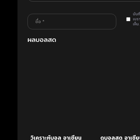
บันท
เบรา
เห็น.
ผลบอลสด
วิเคราะห์บอล อาเซียน
ดูบอลสด อาเซีย