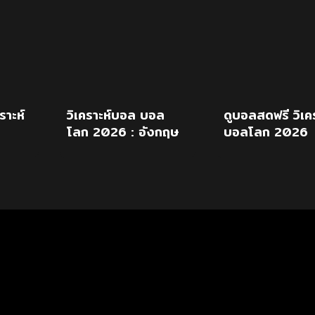
ราะห์
วิเคราะห์บอล บอล
ดูบอลสดฟรี วิเคร
โลก 2026 : อังกฤษ
บอลโลก 2026
งกฤษ
vs อาร์เจนติน่า
อังกฤษ พบ
อาร์เจนตินา 16
ก.ค.69