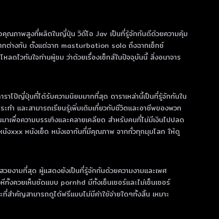
ณภาพสูงที่ผลิตในญี่ปุ่น วิดีโอ Jav เป็นที่รู้จักกันดีด้วยความคุ้ม
กต่างกัน ตั้งแต่ฉาก masturbation solo ถึงฉากเซ็กซ์
วทันใจท่านผู้ชม ว่าด้วยเรื่องเซ็กส์ในปัจจุบันนี้ สิ่งอนาจาร
ี่ปุ่นที่ได้รับความนิยมมากที่สุด ดาราเหล่านี้เป็นที่รู้จักกันใน
ทํา และสามารถเรียนรู้เพิ่มเติมเกี่ยวกับชีวิตและอาชีพของพวก
ขึ้นมาเพื่อความบรรเทิงและคลายเคลียด สำหรับคนที่ไม่มีเงินไปปลด
xxx หนังเย็ด หนังเอากันที่มีคุณภาพ จากทั่วทุกมุมโลก ให้ดู
่สวยงามที่สุด ผู้แสดงยังเป็นที่รู้จักกันด้วยความงามและเพศ
งหีทั้งควยเห็นชัดแบบ pornhd มีทั้งเซ็นเซอร์และไม่เซ็นเซอร์
่สำคัญสามารถดูได้ฟรีแบบไม่มีค่าใช้จ่ายใดๆทั้งสิ้น เหมาะ