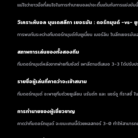
แน่ใจว่าชาวมือที่สนใจในการทำนายบอลน่าจะตื่นเต้นกับการแข่งขันนี
วิเคราะห์บอล บุนเดสลีกา เยอรมัน : ดอร์ทมุนด์ -vs- ยูเ
การพบกันระหว่างทีมดอร์ทมุนด์กับยูเนี่ยน เบอร์ลิน ในลีกเยอรมันเส
สภาพการเล่นของทั้งสองทีม
ทีมดอร์ทมุนด์หลังจากพ่ายทีมซังต์ เพาลีตามตีเสมอ 3-3 ได้ปรับปรุ
รายชื่อผู้เล่นที่คาดว่าจะเข้าสนาม
ทีมดอร์ทมุนด์ จะพายุทีมด้วยยูเลียน บรันด์ท และ แซร์อู กีราสซี่ ใน
การทำนายของผู้เชี่ยวชาญ
คาดว่าทีมดอร์ทมุนด์ จะชนะเกมนี้ด้วยผลสกอร์ 3-0 ทำให้สามารถเดิ