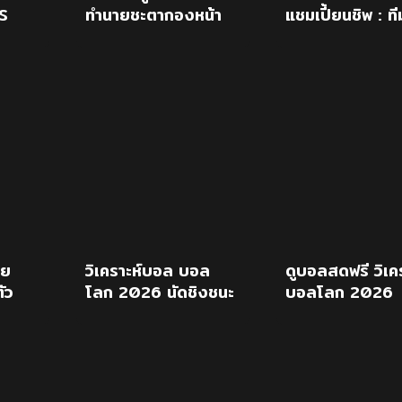
S
ทำนายชะตากองหน้า
แชมเปี้ยนชิพ : ที
เชลซี หลังคว้า “แดน
ชาติไทย -vs- ที
นี่ เวลเบ็ค”
มาเลเซีย
าย
วิเคราะห์บอล บอล
ดูบอลสดฟรี วิเคร
ัว
โลก 2026 นัดชิงชนะ
บอลโลก 2026
 2026
เลิศ : สเปน Vs อาร์
สเปน พบ อาร์เจน
เจนติน่า
นัดชิงฯ 20 ก.ค