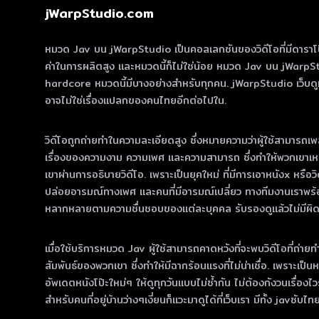
jWarpStudio.com
หมวด Jav บน jWarpStudio เป็นคอลเลกชันของวิดีโอที่มีดาราโป๊ญี่ปุ่
ค่าในการผลิตสูง และหมวดนี้ก็ไม่ใช่น้อย หมวด Jav บน jWarpS
hardcore หมวดนี้มีบางอย่างสําหรับทุกคน. jWarpStudio เว็บดูหนั
อาจไม่ใช่เรื่องแปลกของคนไทยอีกต่อไปใน.
วิดีโอถูกถ่ายทําในความละเอียดสูง ซึ่งหมายความว่าผู้ใช้สามารถเพล
เรื่องของความงาม ความเพศ และความสามารถ ซึ่งทําให้พวกเขาเหมา
เขาผ่านการอธิบายวิดีโอ. เพราะเป็นยุคใหม่ ที่มีการเอาหนังx หรือ
ปล่อยอารมณ์ทางเพศ และคนที่มีอารมณ์เปลี่ยว ทางทีมงานเราพร้อ
หลากหลายตามความชื่นชอบของแต่ละบุคคล รับรองดูแล้วไม่มีผิดหว
เมื่อใช้บริการหมวด Jav ผู้ใช้สามารถคาดหวังที่จะพบวิดีโอที่ถ่ายท
สัมพันธ์ของพวกเขา ซึ่งทําให้มีฉากร้อนแรงที่ไม่น่าเชื่อ. เพราะเป
อัพเดตหนังโป๊ะใหม่ๆ ให้ดูทุกวันแบบไม่ซ้ำกัน ไม่ต้องกังวนเรื่
สำหรับคนที่อยู่บ้านว่างๆเงี่ยนก็แวะมาดูได้ที่เว็บเรา มีทั้ง javซับไ