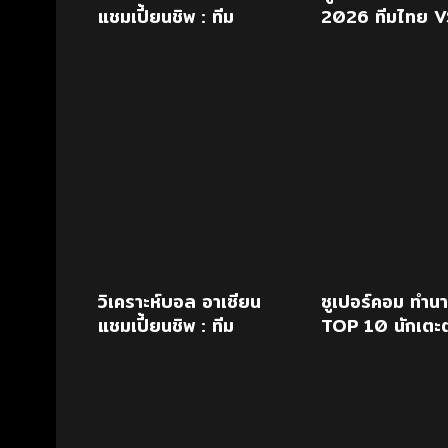
แชมเปี้ยนชิพ : ทีม
2026 ทีมไทย V
ชาติฟิลิปปินส์ (4) -
ฟิลิปปินส์
vs- ทีมชาติไทย (1)
วิเคราะห์บอล อาเซียน
ซูเปอร์คอม ทำน
แชมเปี้ยนชิพ : ทีม
TOP 10 นักเตะต
ชาติลาว vs ทีมชาติ
เต็งบัลลงดอร์
ไทย