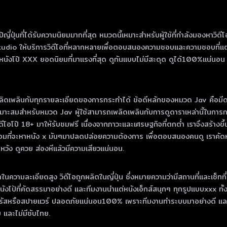
นที่ได้รับความนิยมมากที่สุด หมวดนี้เหมาะสําหรับผู้ใช้ที่กําลังมองหาวิดีโอคุ
tudio ให้บริการวิดีโอที่หลากหลายเพื่อตอบสนองความชอบและความชอบที่แต
งโป๊ XXX ยอดนิยมที่มาแรงที่สุด ดูกันแบบไม่มีสะดุด ดูได้100%แน่นอน โหลดไ
ิดเพลินกับทุกรายละเอียดของการกระทําได้ ข้อดีหลักของหมวด Jav คือมีดาราโป๊ญ
ะสมสําหรับหมวด Jav ผู้ใช้สามารถเพลิดเพลินกับการดูดาราเหล่านี้ในการกระ
วิดีโอโป๊ 18+ มาให้รับชมฟรี เนื่องจากภาวะและเศรษฐกิจที่ตกต่ำ เราจึงสร้าง
มที่จะหาหนัง x มันๆมาปลดปล่อยความต้องการ เพื่อตอบสนองคนดู เราคัดหนัง
ัง ดูควย ส่องหีแล้วมีความเสียวแน่นอน.
ําในความละเอียดสูง วิดีโอถูกผลิตในญี่ปุ่น ซึ่งหมายความว่ามีสถานที่และเซ็ทที
็นหนังโป้ที่คัดสรรมาอย่างดี และทีมงานนำแต่หนังเอ็กส์สนุกๆ ทุกรูปแบบxxx ทั้
องไวรัสหรือสปายแวร์ ปลอดภัยแน่นอน100% เพราะทีมงานทำระบบมาอย่างดี และที
ทย และไม่มีซับไทย.