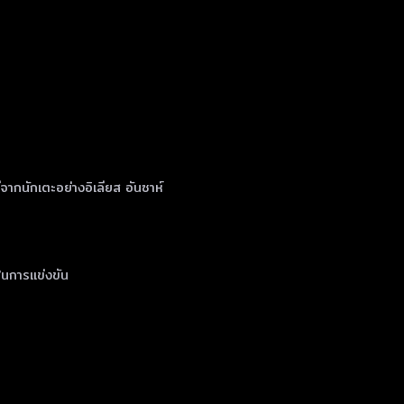
ีจากนักเตะอย่างอิเลียส อันซาห์
 ในการแข่งขัน