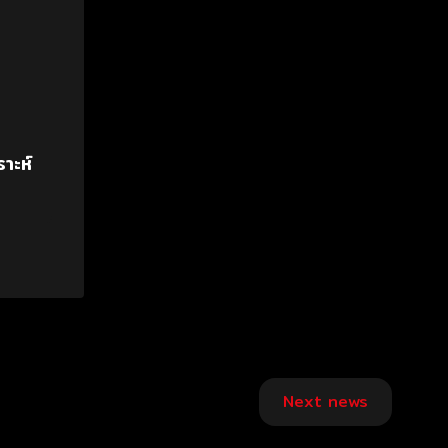
าะห์
Next news