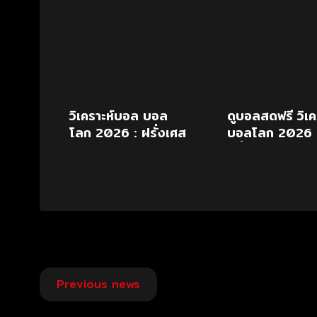
วิเคราะห์บอล บอล
ดูบอลสดฟรี วิเค
โลก 2026 : ฝรั่งเศส
บอลโลก 2026
vs อังกฤษ
ฝรั่งเศส พบ อั
19 ก.ค.69
Post
Previous news
navigation