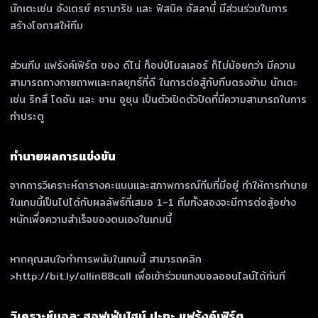
นักเตะเช่น อังเดรย์ ครามาริช และ ฟิสนิค อัสลานี่ มีส่วนร่วมในการ
สร้างโอกาสให้ทีม
ส่วนทีม แฟร้งค์เฟิร์ต ของ ดีโน่ ท็อปป์โมลเลอร์ ก็ไม่น้อยกว่า มีความ
สามารถทางกายภาพและกลยุทธ์ที่ดี ในการต่อสู้กับทีมตรงข้าม นักเตะ
เช่น ริทสึ โดอัน และ ชาน อูซุน เป็นตัวเปิดตัวปิดที่มีความสามารถในการ
ทำประตู
ทำนายผลการแข่งขัน
จากการวิเคราะห์ตารางคะแนนและสภาพการณ์ทีมที่มีอยู่ ทำให้การทำนาย
ในเกมนี้เป็นไปได้กับผลลัพธ์ที่เสมอ 1-1 ทีมทั้งสองจะมีการต่อสู้อย่าง
หนักเพื่อความสำเร็จของตนเองในเกมนี้
หากคุณสนใจทำการพนันในเกมนี้ สามารถคลิก
>http://bit.ly/allin88call เพื่อเข้าร่วมแทงบอลออนไลน์ได้ทันที
วิเคราะห์บอล: ฮอฟเฟ่นไฮม์ ปะทะ แฟร้งค์เฟิร์ต