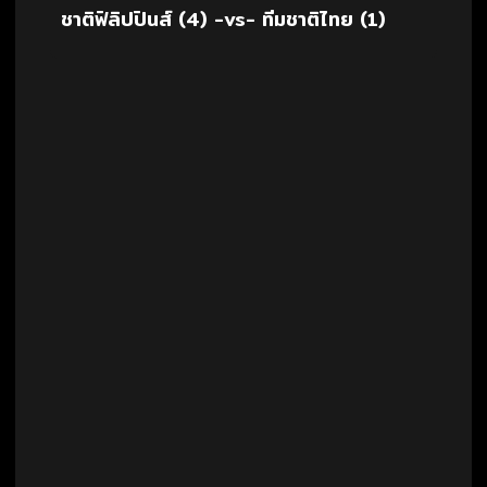
ชาติฟิลิปปินส์ (4) -vs- ทีมชาติไทย (1)