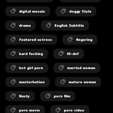
digital mosaic
doggy Style
drama
English Subtitle
featured actress
fingering
hard fucking
Hi-def
hot girl porn
married woman
masturbation
mature woman
Nasty
porn film
porn movie
porn video