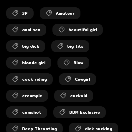
3P
Amateur
anal sex
beautiful girl
big dick
big tits
blonde girl
Blow
cock riding
Cowgirl
creampie
cuckold
cumshot
DDM Exclusive
Deep Throating
dick sucking