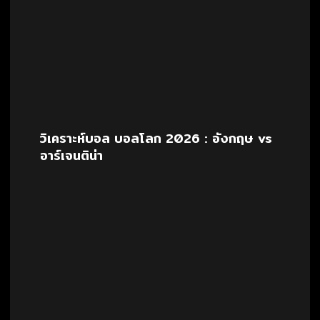
วิเคราะห์บอล บอลโลก 2026 : อังกฤษ vs
อาร์เจนติน่า