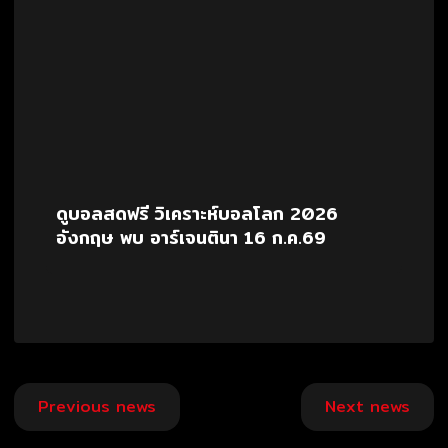
ดูบอลสดฟรี วิเคราะห์บอลโลก 2026
อังกฤษ พบ อาร์เจนตินา 16 ก.ค.69
Post
Previous news
Next news
navigation