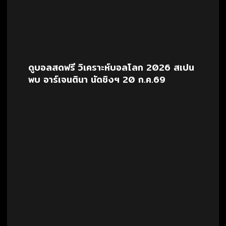
ดูบอลสดฟรี วิเคราะห์บอลโลก 2026 สเปน
พบ อาร์เจนตินา นัดชิงฯ 20 ก.ค.69