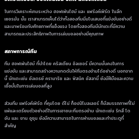
ในการวิเคราะห์เกมระหว่าง ฮอฟเฟ่นไฮม์ และ แฟร้งค์เฟิร์ต ในลีก
เยอรมัน นั้น เราสามารถเห็นได้ว่าทั้งสองทีมมีมโนเสนอที่แข้งขันอย่างดี
และมาพร้อมกับศักยภาพที่แข็งแรง โดยทั้งสองทีมมีนักเตะที่มีความ
สามารถและประสิทธิภาพในการเล่นบอลอย่างมีคุณภาพ
สภาพการณ์ทีม
ทีม ฮอฟเฟ่นไฮม์ ที่นำโดย คริสเตียน อิลเซอร์ มีความมั่นคงในการ
แข่งขัน และสามารถสร้างความกดดันให้ทีมตรงข้ามได้อย่างดี นอกจาก
นี้ นักเตะเช่น อังเดรย์ ครามาริช และ ฟิสนิค อัสลานี่ ยังมีฝีมือและความ
เชื่อมั่นในการเล่นบอลที่สูง
ส่วนทีม แฟร้งค์เฟิร์ต ที่คุมโดย ดีโน่ ท็อปป์โมลเลอร์ ก็มีสมรรถภาพที่ไม่
แพ้และเตรียมตัวอย่างดีในการเอาชนะทีมตรงข้าม นักเตะเช่น ริทสึ โด
อัน และ ชาน อูซุน ยังมีความสามารถในการผ่านบอลและทำประตูที่
สำคัญ