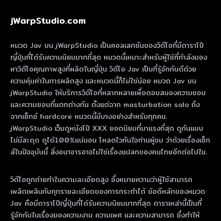
jWarpStudio.com
หมวด Jav บน jWarpStudio เป็นคอลเลกชันของวิดีโอที่มีดาราโป๊
ญี่ปุ่นที่ได้รับความนิยมมากที่สุด หมวดนี้เหมาะสําหรับผู้ใช้ที่กําลังมอง
หาวิดีโอคุณภาพสูงที่ผลิตในญี่ปุ่น วิดีโอ Jav เป็นที่รู้จักกันดีด้วย
ความคุ้มค่าในการผลิตสูง และหมวดนี้ก็ไม่ใช่น้อย หมวด Jav บน
jWarpStudio ให้บริการวิดีโอที่หลากหลายเพื่อตอบสนองความชอบ
และความชอบที่แตกต่างกัน ตั้งแต่ฉาก masturbation solo ถึง
ฉากเซ็กซ์ hardcore หมวดนี้มีบางอย่างสําหรับทุกคน.
jWarpStudio เว็บดูหนังโป๊ XXX ยอดนิยมที่มาแรงที่สุด ดูกันแบบ
ไม่มีสะดุด ดูได้100%แน่นอน โหลดไวทันใจท่านผู้ชม ว่าด้วยเรื่องเซ็ก
ส์ในปัจจุบันนี้ สิ่งอนาจารอาจไม่ใช่เรื่องแปลกของคนไทยอีกต่อไปใน.
วิดีโอถูกถ่ายทําในความละเอียดสูง ซึ่งหมายความว่าผู้ใช้สามารถ
เพลิดเพลินกับทุกรายละเอียดของการกระทําได้ ข้อดีหลักของหมวด
Jav คือมีดาราโป๊ญี่ปุ่นที่ได้รับความนิยมมากที่สุด ดาราเหล่านี้เป็นที่
รู้จักกันในเรื่องของความงาม ความเพศ และความสามารถ ซึ่งทําให้