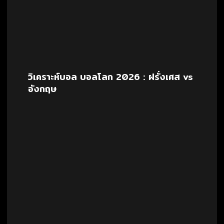
วิเคราะห์บอล บอลโลก 2026 : ฝรั่งเศส vs
อังกฤษ