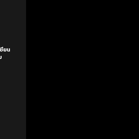
ซียน
ม
มชาติ