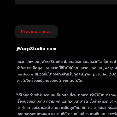
Post
Previous news
navigation
jWarpStudio.com
หมวด Jav บน jWarpStudio เป็นคอลเลกชันของวิดีโอที่มีดาราโป๊ญี่ปุ่
ค่าในการผลิตสูง และหมวดนี้ก็ไม่ใช่น้อย หมวด Jav บน jWarpS
hardcore หมวดนี้มีบางอย่างสําหรับทุกคน. jWarpStudio เว็บดูหนั
อาจไม่ใช่เรื่องแปลกของคนไทยอีกต่อไปใน.
วิดีโอถูกถ่ายทําในความละเอียดสูง ซึ่งหมายความว่าผู้ใช้สามารถเพล
เรื่องของความงาม ความเพศ และความสามารถ ซึ่งทําให้พวกเขาเหมา
เขาผ่านการอธิบายวิดีโอ. เพราะเป็นยุคใหม่ ที่มีการเอาหนังx หรือ
ปล่อยอารมณ์ทางเพศ และคนที่มีอารมณ์เปลี่ยว ทางทีมงานเราพร้อ