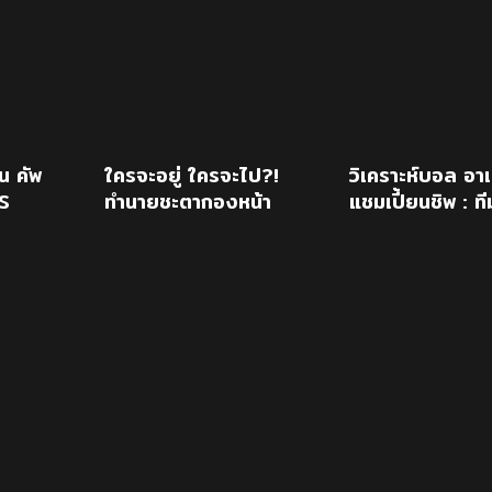
น คัพ
ใครจะอยู่ ใครจะไป?!
วิเคราะห์บอล อาเ
S
ทำนายชะตากองหน้า
แชมเปี้ยนชิพ : ที
เชลซี หลังคว้า “แดน
ชาติไทย -vs- ที
นี่ เวลเบ็ค”
มาเลเซีย