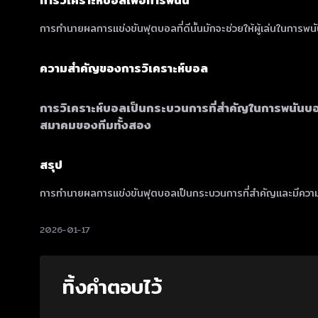
การทำนายผลการแข่งขันฟุตบอลที่ดีนั้นมักจะช่วยให้ผู้เล่นในกา
ความสำคัญของการวิเคราะห์บอล
การวิเคราะห์บอลเป็นกระบวนการที่สำคัญในการพนันบอล 
สมาคมของทีมทั้งสอง
สรุป
การทำนายผลการแข่งขันฟุตบอลเป็นกระบวนการที่สำคัญและมีความสำ
2026-01-17
ทิ้งคำตอบไว้