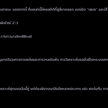
าชนะ นอกจากนี้ ทีมเหล่านี้มีผลสถิติที่สูสีมาตลอด เรตเปิด “เสมอ” และมีโม
ฟ่นไฮม์ 2-1
://bit.ly/allin88call
คัญมากในวงการการพนันและการวางเดิมพัน การวิเคราะห์บอลจึงเป็นกระบวนกา
ราะห์ฟุตบอลวันนี้คู่ แต่ต้องพิจารณาปัจจัยหลายประการ เช่น ฟอร์มทีม ก