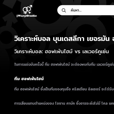
Skip
ค้นหา...
to
content
วิเคราะห์บอล บุนเดสลีกา เยอรมัน ฮ
วิเคราะห์บอล: ฮอฟเฟ่นไฮม์ vs เลเวอร์คูเซ่น
ในการแข่งขันครั้งนี้ ทีม ฮอฟเฟ่นไฮม์ จะต้องพบกับทีม เลเวอร์คูเซ
ทีม ฮอฟเฟ่นไฮม์
ทีม ฮอฟเฟ่นไฮม์ ซึ่งเป็นทีมของกุนซือ คริสเตียน อิลเซอร์ จะได้ร
การเสียบแทนตำแหน่งของ โอซาน คาบัค ซึ่งอาจจะยังไม่มี โคล แคมป์