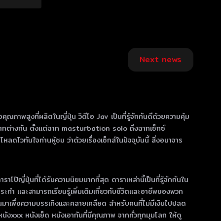
Next news
ณภาพสูงที่ผลิตในญี่ปุ่น วิดีโอ Jav เป็นที่รู้จักกันดีด้วยความคุ้ม
กต่างกัน ตั้งแต่ฉาก masturbation solo ถึงฉากเซ็กซ์
วทันใจท่านผู้ชม ว่าด้วยเรื่องเซ็กส์ในปัจจุบันนี้ สิ่งอนาจาร
ี่ปุ่นที่ได้รับความนิยมมากที่สุด ดาราเหล่านี้เป็นที่รู้จักกันใน
ทํา และสามารถเรียนรู้เพิ่มเติมเกี่ยวกับชีวิตและอาชีพของพวก
ขึ้นมาเพื่อความบรรเทิงและคลายเคลียด สำหรับคนที่ไม่มีเงินไปปลด
xxx หนังเย็ด หนังเอากันที่มีคุณภาพ จากทั่วทุกมุมโลก ให้ดู