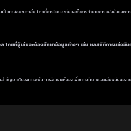
รพนันมีโอกาสชนะมากขึ้น โดยที่การวิเคราะห์บอลทั้งการทำนายการแข่งขันแ
โดยที่ผู้เล่นจะต้องศึกษาข้อมูลต่างๆ เช่น ผลสถิติการแข่งข
คัญมากในวงการพนัน การวิเคราะห์บอลเพื่อการทำนายและเล่นพนันบอลออนไลน์จ