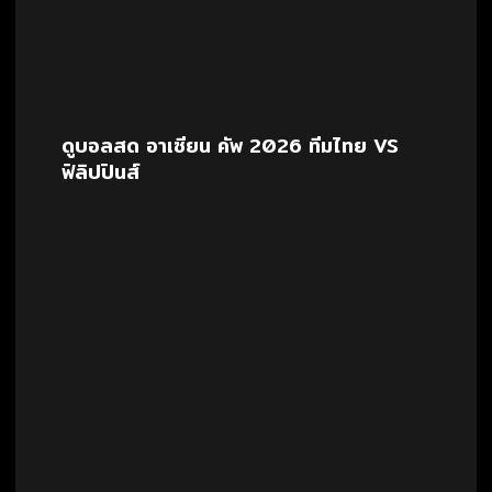
ดูบอลสด อาเซียน คัพ 2026 ทีมไทย VS
ฟิลิปปินส์