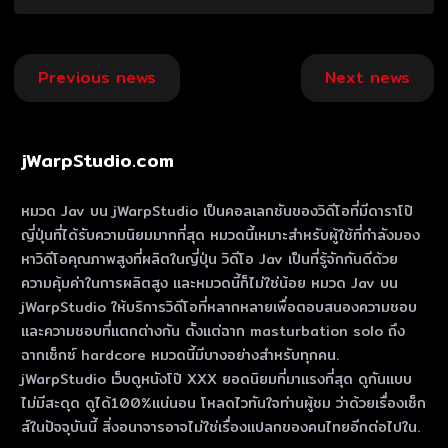
Post
Previous news
Next news
navigation
jWarpStudio.com
หมวด Jav บน jWarpStudio เป็นคอลเลกชันของวิดีโอที่มีดาราโป๊
ญี่ปุ่นที่ได้รับความนิยมมากที่สุด หมวดนี้เหมาะสําหรับผู้ใช้ที่กําลังมอง
หาวิดีโอคุณภาพสูงที่ผลิตในญี่ปุ่น วิดีโอ Jav เป็นที่รู้จักกันดีด้วย
ความคุ้มค่าในการผลิตสูง และหมวดนี้ก็ไม่ใช่น้อย หมวด Jav บน
jWarpStudio ให้บริการวิดีโอที่หลากหลายเพื่อตอบสนองความชอบ
และความชอบที่แตกต่างกัน ตั้งแต่ฉาก masturbation solo ถึง
ฉากเซ็กซ์ hardcore หมวดนี้มีบางอย่างสําหรับทุกคน.
jWarpStudio เว็บดูหนังโป๊ XXX ยอดนิยมที่มาแรงที่สุด ดูกันแบบ
ไม่มีสะดุด ดูได้100%แน่นอน โหลดไวทันใจท่านผู้ชม ว่าด้วยเรื่องเซ็ก
ส์ในปัจจุบันนี้ สิ่งอนาจารอาจไม่ใช่เรื่องแปลกของคนไทยอีกต่อไปใน.