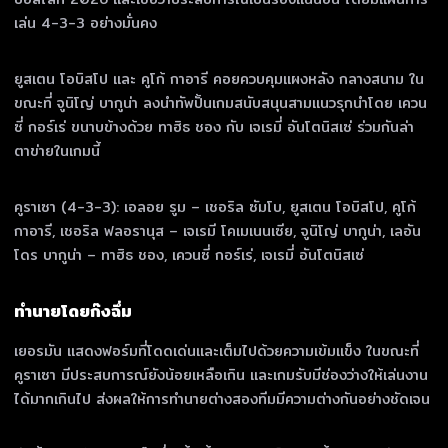
เล่น 4-3-3 อย่างมั่นคง
ยูสเตน โอบิสโป และ คูโก้ กาอารี คอยควบคุมแผงหลัง กลางสนาม ใน
ขณะที่ จูนิโญ่ บากูน่า ลงนำทัพปั้นเกมสนับสนุนสามแนวรุกนำโดย เควน
ซี่ กอร์เร่ ขนาบข้างด้วย ทาฮิธ ชอง กับ เจเรมี่ อันโตนิสเซ่ ร่วมกันล่า
ตาข่ายในเกมนี้
คูราเซา (4-3-3): เอลอย รูม – เชอริล ซัมโบ, ยูสเตน โอบิสโป, คูโก้
กาอารี, เชอริล ฟลอรานุส – เจเรมี โคเมเนนเซีย, จูนิโญ่ บากูน่า, เลอัน
โดร บากูน่า – ทาฮิธ ชอง, เควนซี่ กอร์เร่, เจเรมี่ อันโตนิสเซ่
ทำนายโดยก๊งฉึ่ม
เยอรมัน แสดงฟอร์มที่โดดเด่นและเต็มไปด้วยความเข้มแข็ง ในขณะที่
คูราเซา มีประสบการณ์ยังน้อยเหลือเกิน และเกมรับมีช่องว่างให้เล่นงาน
ได้มากเกินไป ส่งผลให้การทำนายต่างสองทีมมีความต่างกันอย่างชัดเจน