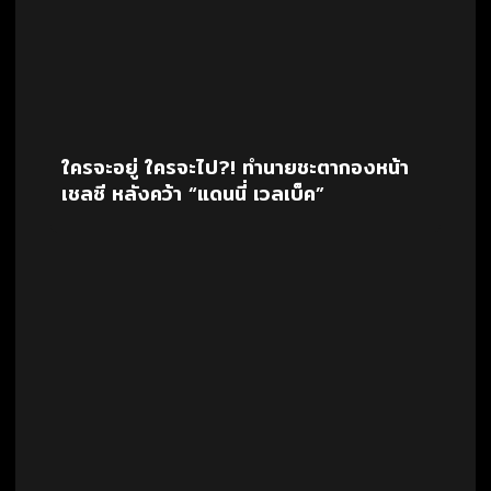
ใครจะอยู่ ใครจะไป?! ทำนายชะตากองหน้า
เชลซี หลังคว้า “แดนนี่ เวลเบ็ค”