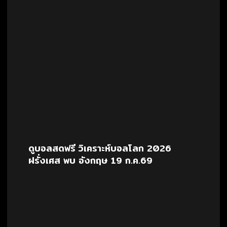
ดูบอลสดฟรี วิเคราะห์บอลโลก 2026
ฝรั่งเศส พบ อังกฤษ 19 ก.ค.69