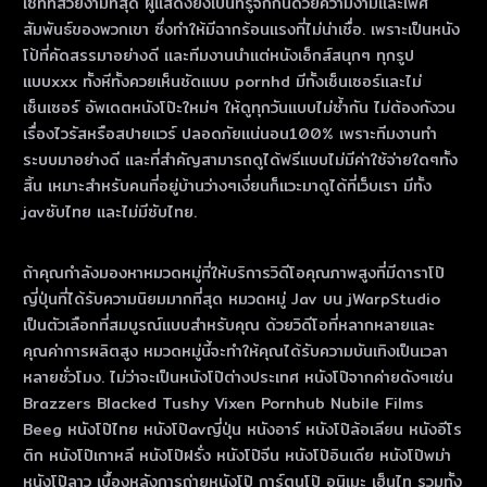
เซ็ทที่สวยงามที่สุด ผู้แสดงยังเป็นที่รู้จักกันด้วยความงามและเพศ
สัมพันธ์ของพวกเขา ซึ่งทําให้มีฉากร้อนแรงที่ไม่น่าเชื่อ. เพราะเป็นหนัง
โป้ที่คัดสรรมาอย่างดี และทีมงานนำแต่หนังเอ็กส์สนุกๆ ทุกรูป
แบบxxx ทั้งหีทั้งควยเห็นชัดแบบ pornhd มีทั้งเซ็นเซอร์และไม่
เซ็นเซอร์ อัพเดตหนังโป๊ะใหม่ๆ ให้ดูทุกวันแบบไม่ซ้ำกัน ไม่ต้องกังวน
เรื่องไวรัสหรือสปายแวร์ ปลอดภัยแน่นอน100% เพราะทีมงานทำ
ระบบมาอย่างดี และที่สำคัญสามารถดูได้ฟรีแบบไม่มีค่าใช้จ่ายใดๆทั้ง
สิ้น เหมาะสำหรับคนที่อยู่บ้านว่างๆเงี่ยนก็แวะมาดูได้ที่เว็บเรา มีทั้ง
javซับไทย และไม่มีซับไทย.
ถ้าคุณกําลังมองหาหมวดหมู่ที่ให้บริการวิดีโอคุณภาพสูงที่มีดาราโป๊
ญี่ปุ่นที่ได้รับความนิยมมากที่สุด หมวดหมู่ Jav บน jWarpStudio
เป็นตัวเลือกที่สมบูรณ์แบบสําหรับคุณ ด้วยวิดีโอที่หลากหลายและ
คุณค่าการผลิตสูง หมวดหมู่นี้จะทําให้คุณได้รับความบันเทิงเป็นเวลา
หลายชั่วโมง. ไม่ว่าจะเป็นหนังโป๊ต่างประเทศ หนังโป๊จากค่ายดังๆเช่น
Brazzers Blacked Tushy Vixen Pornhub Nubile Films
Beeg หนังโป๊ไทย หนังโป๊avญี่ปุ่น หนังอาร์ หนังโป๊ล้อเลียน หนังอีโร
ติก หนังโป๊เกาหลี หนังโป๊ฝรั่ง หนังโป๊จีน หนังโป๊อินเดีย หนังโป๊พม่า
หนังโป๊ลาว เบื้องหลังการถ่ายหนังโป๊ การ์ตูนโป๊ อนิเมะ เฮ็นไท รวมทั้ง