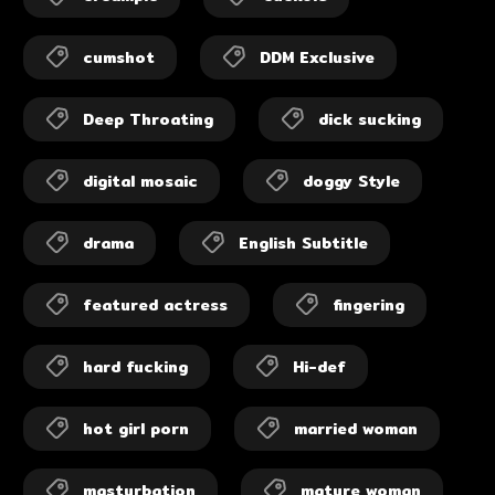
cumshot
DDM Exclusive
Deep Throating
dick sucking
digital mosaic
doggy Style
drama
English Subtitle
featured actress
fingering
hard fucking
Hi-def
hot girl porn
married woman
masturbation
mature woman