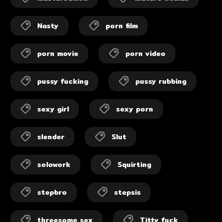
Nasty
porn film
porn movie
porn video
pussy fucking
pussy rubbing
sexy girl
sexy porn
slender
Slut
solowork
Squirting
stepbro
stepsis
threesome sex
Titty fuck