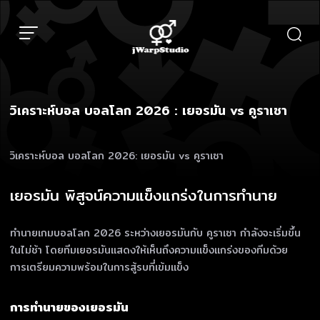
Skip
to
content
วิเคราะห์บอล บอลโลก 2026 : เยอรมัน vs คูราเซา
วิเคราะห์บอล บอลโลก 2026: เยอรมัน vs คูราเซา
เยอรมัน พิสูจน์ความแข็งแกร่งในการทำนาย
ทำนายเกมบอลโลก 2026 ระหว่างเยอรมันกับ คูราเซา กำลังจะเริ่มขึ้น
ในไม่ช้า โดยทีมเยอรมันแสดงให้เห็นถึงความแข็งแกร่งของทีมด้วย
การเตรียมความพร้อมในการสู้รบที่เข้มแข็ง
การทำนายของเยอรมัน