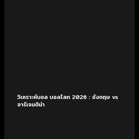
วิเคราะห์บอล บอลโลก 2026 : อังกฤษ vs
อาร์เจนติน่า