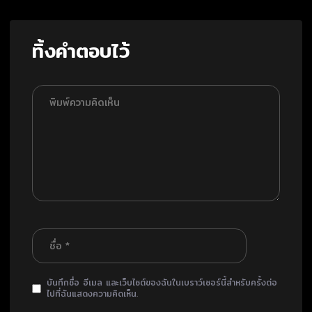
ทิ้งคำตอบไว้
บันทึกชื่อ อีเมล และเว็บไซต์ของฉันในเบราว์เซอร์นี้สำหรับครั้งต่อ
ไปที่ฉันแสดงความคิดเห็น.