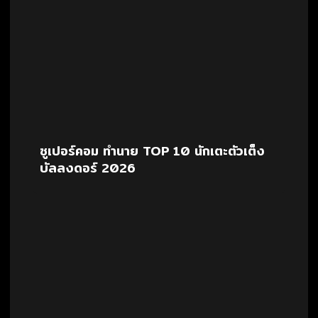
ซูเปอร์คอม ทำนาย TOP 10 นักเตะตัวเต็ง
บัลลงดอร์ 2026