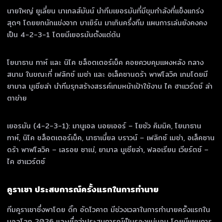
นายใหญ่ ยูเลี่ยน นาเกลส์มันน์ นำทีมเยอรมันที่มีขุมกำลังที่แข็งแกร่ง
สุดๆ โดยยกนักแข่งจาก บาเยิร์น มาเกินครึ่งทีม แผนการเล่นยังคงคง
เป็น 4-2-3-1 โดยมีเยอรมันตั้งแต่ต้น
โยนาธาน ทาห์ และ นิโค ชล็อตเตอร์เบ็ค คอยควบคุมแผงหลัง กลาง
สนาม ในขณะที่ เฟลิกซ์ เมช่า และ อเล็คซานดร้า พาฟโลวิค เกมโดยมี
ยามาล มูเซียล่า นำทีมรุกสร้างสรรค์เกมหน้าเป้าใช้งาน ไค ฮาแวร์ตซ์ ล่า
ตาข่าย
เยอรมัน (4-2-3-1): มานูเอล นอยเออร์ – โยชัว คิมมิค, โยนาธาน
ทาห์, นิโค ชล็อตเตอร์เบ็ค, นาธาเนี่ยล บราวน์ – เฟลิกซ์ เมช่า, อเล็คซาน
ดร้า พาฟโลวิค – เลรอย ซาเน่, ยามาล มูเซียล่า, ฟลอเรียน เวียร์ตซ์ –
ไค ฮาแวร์ตซ์
คูราเซา ประสบการณ์ครั้งแรกในการทำนาย
ทีมคูราเซาซึ่งพาโดย ดิ๊ก อัดโวคาต มีช่วงเวลาในการทำนายครั้งแรกใน
บอลโลก 2026 และเชื่อว่าประสบการณ์เป็นรองแน่นอน โดยมีแผนการ