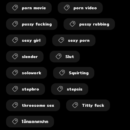
porn movie
porn video
pussy fucking
pussy rubbing
sexy girl
sexy porn
slender
Slut
solowork
Squirting
stepbro
stepsis
threesome sex
Titty fuck
โม๊กแตกคาปาก