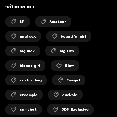
วิดีโอยอดนิยม
3P
Amateur
anal sex
beautiful girl
big dick
big tits
blonde girl
Blow
cock riding
Cowgirl
creampie
cuckold
cumshot
DDM Exclusive