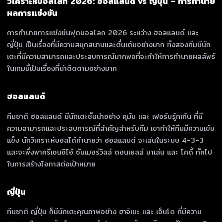
วิเคราะห์บอลโลก 2026: ฮอลแลนด์ vs ญี่ปุ่น – การทำนาย
ผลการแข่งขัน
การทำนายการแข่งขันฟุตบอลโลก 2026 ระหว่าง ฮอลแลนด์ และ
ญี่ปุ่น เป็นเรื่องที่มีความสนุกสนานและตื่นเต้นอย่างมาก ทั้งสองทีมมีนัก
เตะที่มีความสามารถและประสบการณ์มากพอที่จะทำให้การทำนายผลลัพธ์
ในเกมนี้เป็นเรื่องที่น่าติดตามอย่างมาก
ฮอลแลนด์
ทีมชาติ ฮอลแลนด์ มีนักเตะชั้นนำอย่าง คุมัน และ เฟอร์บรู้กเก้น ที่มี
ความสามารถและประสบการณ์ที่สำคัญสำหรับทีม เขาทำให้ทีมมีความเข้ม
แข็ง นักวิเคราะห์บอลได้ทำนายว่า ฮอลแลนด์ จะเล่นในระบบ 4-3-3
และจะพึ่งพาครีเซนซิโอ้ ซัมเมอร์วิลล์ ดอนเยลล์ มาเล่น และ โคดี้ กั๊คโป
ในการสร้างโอกาสต่อเป้าหมาย
ญี่ปุ่น
ทีมชาติ ญี่ปุ่น ก็มีนักเตะคุณภาพอย่าง ฮาจิเมะ และ เอ็นโด ที่มีความ