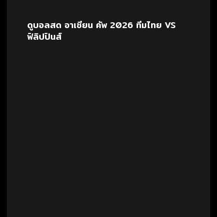
ดูบอลสด อาเซียน คัพ 2026 ทีมไทย VS
ฟิลิปปินส์