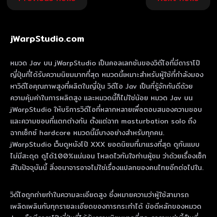
navigation
jWarpStudio.com
หมวด Jav บน jWarpStudio เป็นคอลเลกชันของวิดีโอที่มีดาราโป๊
ญี่ปุ่นที่ได้รับความนิยมมากที่สุด หมวดนี้เหมาะสําหรับผู้ใช้ที่กําลังมอง
หาวิดีโอคุณภาพสูงที่ผลิตในญี่ปุ่น วิดีโอ Jav เป็นที่รู้จักกันดีด้วย
ความคุ้มค่าในการผลิตสูง และหมวดนี้ก็ไม่ใช่น้อย หมวด Jav บน
jWarpStudio ให้บริการวิดีโอที่หลากหลายเพื่อตอบสนองความชอบ
และความชอบที่แตกต่างกัน ตั้งแต่ฉาก masturbation solo ถึง
ฉากเซ็กซ์ hardcore หมวดนี้มีบางอย่างสําหรับทุกคน.
jWarpStudio เว็บดูหนังโป๊ XXX ยอดนิยมที่มาแรงที่สุด ดูกันแบบ
ไม่มีสะดุด ดูได้100%แน่นอน โหลดไวทันใจท่านผู้ชม ว่าด้วยเรื่องเซ็ก
ส์ในปัจจุบันนี้ สิ่งอนาจารอาจไม่ใช่เรื่องแปลกของคนไทยอีกต่อไปใน.
วิดีโอถูกถ่ายทําในความละเอียดสูง ซึ่งหมายความว่าผู้ใช้สามารถ
เพลิดเพลินกับทุกรายละเอียดของการกระทําได้ ข้อดีหลักของหมวด