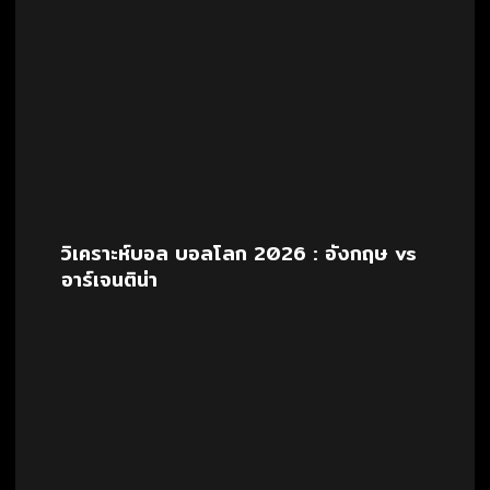
วิเคราะห์บอล บอลโลก 2026 : อังกฤษ vs
อาร์เจนติน่า