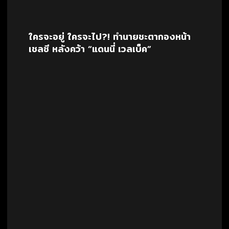
ใครจะอยู่ ใครจะไป?! ทำนายชะตากองหน้า
เชลซี หลังคว้า “แดนนี่ เวลเบ็ค”