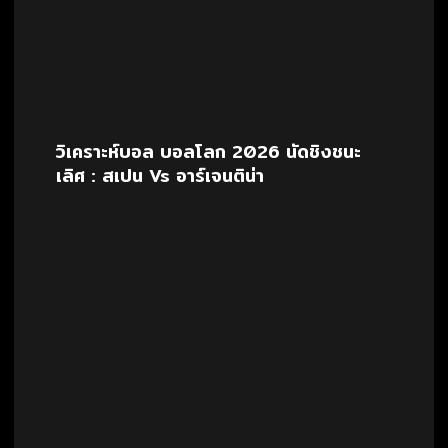
วิเคราะห์บอล บอลโลก 2026 นัดชิงชนะ
เลิศ : สเปน Vs อาร์เจนติน่า