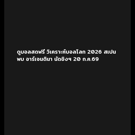
ดูบอลสดฟรี วิเคราะห์บอลโลก 2026 สเปน
พบ อาร์เจนตินา นัดชิงฯ 20 ก.ค.69