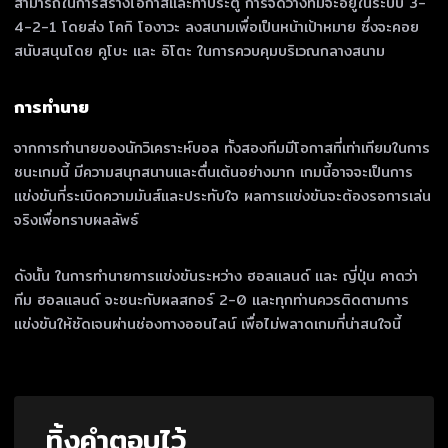
สามารถในการสร้างโอกาสและทำประตู การจัดวางทีมจะอยู่ในระบบ 3-
4-2-1 โดยส่ง โคกิ โองาวะ ลงสนามเพื่อเป็นหน้าเป้าหมาย ซึ่งจะคอย
สนับสนุนโดย คูโบะ และ อิโตะ ในการควบคุมบริเวณกลางสนาม
การทำนาย
จากการทำนายของนักวิเคราะห์บอล ทั้งสองทีมมีโอกาสที่เท่าเทียมในการ
ชนะเกมนี้ มีความสนุกสนานและตื่นเต้นอย่างมาก เกมนี้อาจจะเป็นการ
แข่งขันที่ระเบิดความมันส์และประทับใจ ผลการแข่งขันจะต้องรอการเล่น
จริงเพื่อทราบผลลัพธ์
ดังนั้น ในการทำนายการแข่งขันระหว่าง ฮอลแลนด์ และ ญี่ปุ่น คาดว่า
ทีม ฮอลแลนด์ จะชนะกับผลสกอร์ 2-0 และทุกท่านควรติดตามการ
แข่งขันให้ชัดเจนผ่านช่องทางออนไลน์ เพื่อไม่พลาดเกมที่น่าสนใจนี้
ทิ้งคำตอบไว้