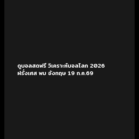
ดูบอลสดฟรี วิเคราะห์บอลโลก 2026
ฝรั่งเศส พบ อังกฤษ 19 ก.ค.69